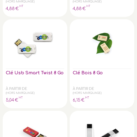
(HORS MARQUAGE)
(HORS MARQUAGE)
HT
HT
4
,88
€
4
,88
€
Clé Usb Smart Twist 8 Go
Clé Bois 8 Go
À PARTIR DE
À PARTIR DE
(HORS MARQUAGE)
(HORS MARQUAGE)
HT
HT
5
,04
€
6
,15
€