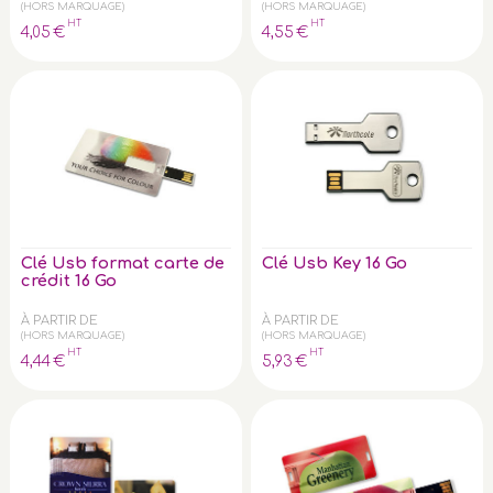
(HORS MARQUAGE)
(HORS MARQUAGE)
HT
HT
4
,05
€
4
,55
€
Clé Usb format carte de
Clé Usb Key 16 Go
crédit 16 Go
À PARTIR DE
À PARTIR DE
(HORS MARQUAGE)
(HORS MARQUAGE)
HT
HT
4
,44
€
5
,93
€