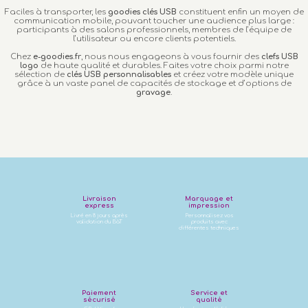
Faciles à transporter, les
goodies clés USB
constituent enfin un moyen de
communication mobile, pouvant toucher une audience plus large :
participants à des salons professionnels, membres de l’équipe de
l’utilisateur ou encore clients potentiels.
Chez
e-goodies.fr
, nous nous engageons à vous fournir des
clefs USB
logo
de haute qualité et durables. Faites votre choix parmi notre
sélection de
clés USB personnalisables
et créez votre modèle unique
grâce à un vaste panel de capacités de stockage et d’options de
gravage
.
Livraison
Marquage et
express
impression
Livré en 8 jours après
Personnalisez vos
validation du BàT
produits avec
différentes techniques
Paiement
Service et
sécurisé
qualité