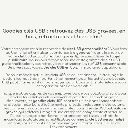
Goodies clés USB : retrouvez clés USB gravées, en
bois, rétractables et bien plus !
Votre entreprise est à la recherche de
clés USB personnalisées
? Vous êtes
au bon endroit en faisant confiance à
e-goodies.fr
dans le choix de
votre
clef USB publicitaire
. Boutique en ligne spécialisée de l’
objet
publicitaire
, nous vous proposons une vaste gamme de
clés USB
personnalisables
: vous retrouverez notamment la
clef USB personnalisée
de divers stockages,
des clés USB en bois
,
mini
ou avec capuchon.
Dans le monde actuel, les
clefs USB
se collectionnent. Le stockage, le
design, les matières importent énormément pour les acheteurs. Les
clés
USB publicitaires
sont un bon moyen pour booster la notoriété de votre
entreprise auprès de votre cible.
Indispensables auprès de vos employés ou de vos collaborateurs pour
stocker leurs fichiers efficacement et pour faciliter l’échange de
documents, les
goodies clefs USB
sont très utiles dans l’atmosphère
professionnelle. Lors d’événements professionnels comme des salons,
des conférences ou des séminaires, optez pour une
clé USB publicitaire
gravée
qui reflétera l’image d’une entreprise compétente et sérieuse.
Puissant support marketing et promotionnel, faites le choix de
matériaux écologiques et réutilisables comme la
clé USB personnalisé
en bois
, vous offrant une bonne image de marque, soucieuse de
l’environnement.