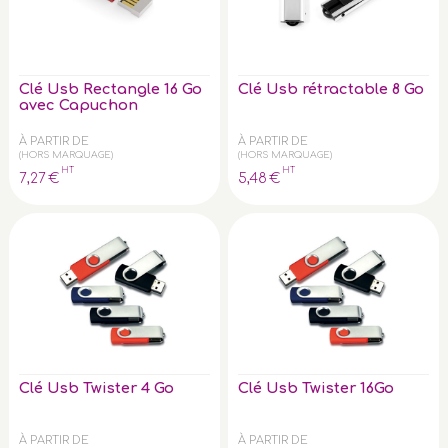
Clé Usb Rectangle 16 Go
Clé Usb rétractable 8 Go
avec Capuchon
À PARTIR DE
À PARTIR DE
(HORS MARQUAGE)
(HORS MARQUAGE)
HT
HT
7
,27
€
5
,48
€
Clé Usb Twister 4 Go
Clé Usb Twister 16Go
À PARTIR DE
À PARTIR DE