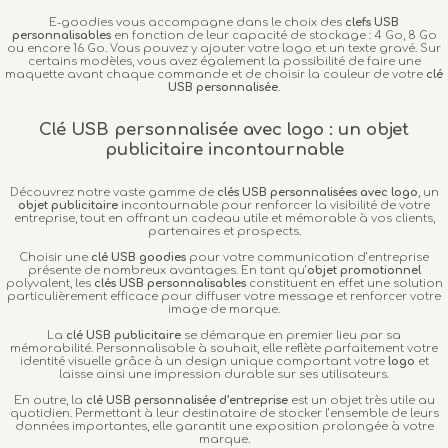
E-goodies vous accompagne dans le choix des
clefs USB
personnalisables
en fonction de leur capacité de stockage : 4 Go, 8 Go
ou encore 16 Go. Vous pouvez y ajouter votre logo et un texte gravé. Sur
certains modèles, vous avez également la possibilité de faire une
maquette avant chaque commande et de choisir la couleur de votre
clé
USB personnalisée
.
Clé USB personnalisée avec logo : un objet
publicitaire incontournable
Découvrez notre vaste gamme de
clés USB personnalisées avec logo
, un
objet publicitaire
incontournable pour renforcer la visibilité de votre
entreprise, tout en offrant un cadeau utile et mémorable à vos clients,
partenaires et prospects.
Choisir une
clé USB goodies
pour votre communication d’entreprise
présente de nombreux avantages. En tant qu’
objet promotionnel
polyvalent, les
clés USB personnalisables
constituent en effet une solution
particulièrement efficace pour diffuser votre message et renforcer votre
image de marque.
La
clé USB publicitaire
se démarque en premier lieu par sa
mémorabilité. Personnalisable à souhait, elle reflète parfaitement votre
identité visuelle grâce à un design unique comportant votre
logo
et
laisse ainsi une impression durable sur ses utilisateurs.
En outre, la
clé USB personnalisée d’entreprise
est un objet très utile au
quotidien. Permettant à leur destinataire de stocker l’ensemble de leurs
données importantes, elle garantit une exposition prolongée à votre
marque.