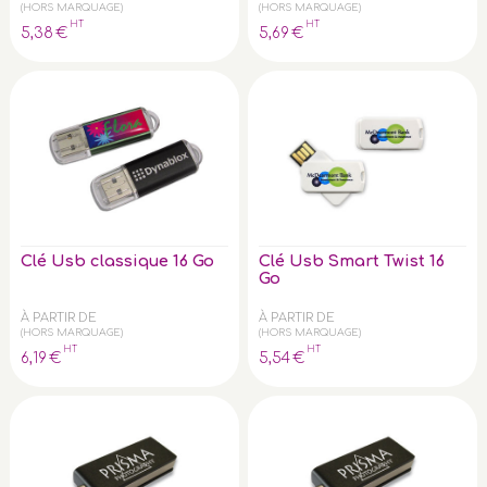
(HORS MARQUAGE)
(HORS MARQUAGE)
HT
HT
5
,38
€
5
,69
€
Clé Usb classique 16 Go
Clé Usb Smart Twist 16
Go
À PARTIR DE
À PARTIR DE
(HORS MARQUAGE)
(HORS MARQUAGE)
HT
HT
6
,19
€
5
,54
€