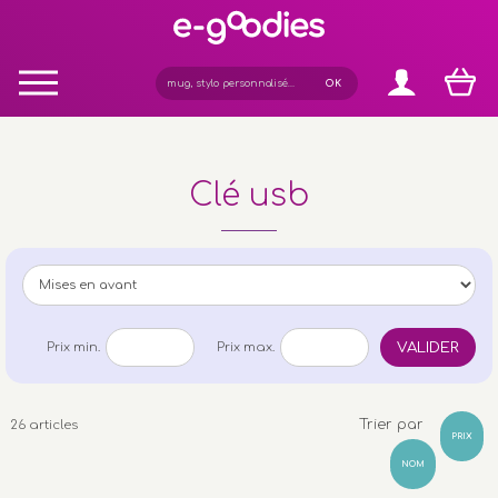
Panneau de gestion des cookies
Clé usb
VALIDER
Prix min.
Prix max.
Trier par
26 articles
PRIX
NOM