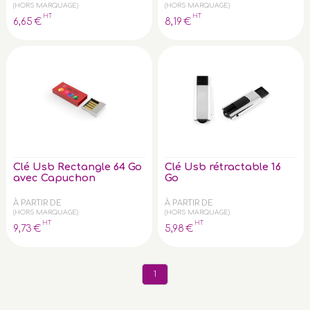
(HORS MARQUAGE)
(HORS MARQUAGE)
HT
HT
6
,65
€
8
,19
€
Clé Usb Rectangle 64 Go
Clé Usb rétractable 16
avec Capuchon
Go
À PARTIR DE
À PARTIR DE
(HORS MARQUAGE)
(HORS MARQUAGE)
HT
HT
9
,73
€
5
,98
€
1