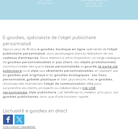
CB / Visa /
Une équipe dédiée au
MasterCard
succès de votre
communication
E-goodies, spécialiste de l’objet publicitaire
personnalisé
Depuis plus de 30 ans,
e-goodies
,
boutique en ligne
spécialiste de
l’objet
publicitaire personnalisé
, vous accompagne dans la réalisation de vos
cadeaux d’entreprise
. Nous mettons à votre disposition un large catalogue
de
goodies personnalisables
et
pas chers
, des
objets promotionnels
incontournables tels que la
tasse personnalisée
, la
gourde,
le porte-clé
publicitaire
ou le
stylo
aux
vêtements personnalisables
, en passant par
les
goodies pub originaux
et les
goodies écologiques
:
sac tissu
personnalisé, gobelet plastique
et bien plus encore. Avec
e-goodies
,
choisissez dès maintenant
l’objet de communication
idéal pour
surprendre vos clients, prospects ou collaborateurs (
clé USB
personnalisée
, stylo publicitaire
…) et bénéficiez du meilleur prix pour vos
goodies publicitaires
, ainsi que d’une livraison rapide.
L'actualité e-goodies en direct
Inscription newsletter