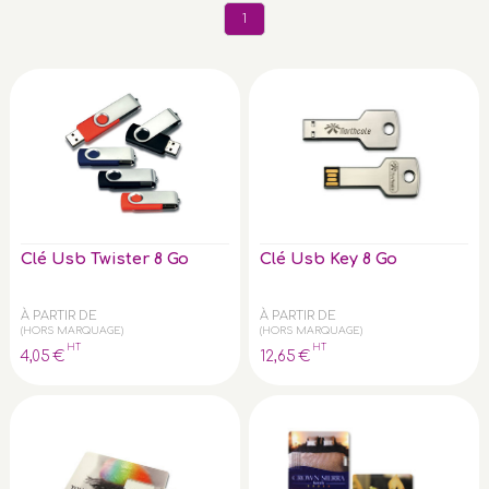
1
Clé Usb Twister 8 Go
Clé Usb Key 8 Go
À PARTIR DE
À PARTIR DE
(HORS MARQUAGE)
(HORS MARQUAGE)
HT
HT
4
,05
€
12
,65
€