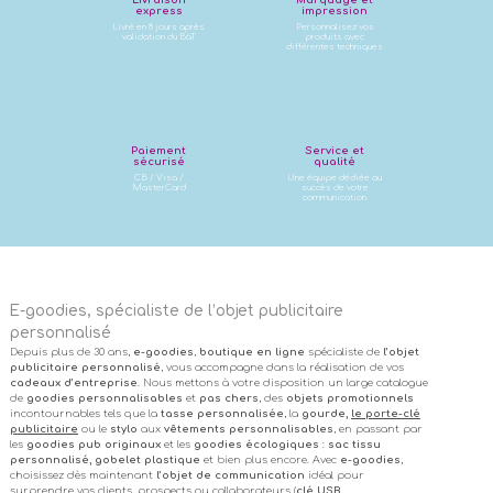
Livraison
Marquage et
express
impression
Livré en 8 jours après
Personnalisez vos
validation du BàT
produits avec
différentes techniques
Paiement
Service et
sécurisé
qualité
CB / Visa /
Une équipe dédiée au
MasterCard
succès de votre
communication
E-goodies, spécialiste de l’objet publicitaire
personnalisé
Depuis plus de 30 ans,
e-goodies
,
boutique en ligne
spécialiste de
l’objet
publicitaire personnalisé
, vous accompagne dans la réalisation de vos
cadeaux d’entreprise
. Nous mettons à votre disposition un large catalogue
de
goodies personnalisables
et
pas chers
, des
objets promotionnels
incontournables tels que la
tasse personnalisée
, la
gourde,
le porte-clé
publicitaire
ou le
stylo
aux
vêtements personnalisables
, en passant par
les
goodies pub originaux
et les
goodies écologiques
:
sac tissu
personnalisé, gobelet plastique
et bien plus encore. Avec
e-goodies
,
choisissez dès maintenant
l’objet de communication
idéal pour
surprendre vos clients, prospects ou collaborateurs (
clé USB