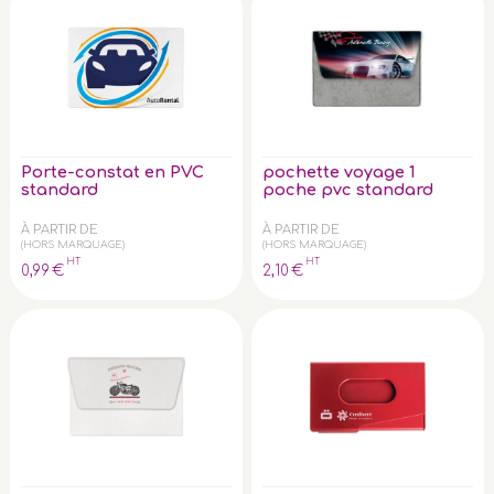
Porte-constat en PVC
pochette voyage 1
standard
poche pvc standard
À PARTIR DE
À PARTIR DE
(HORS MARQUAGE)
(HORS MARQUAGE)
HT
HT
0
,99
€
2
,10
€