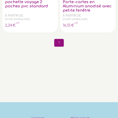
pochette voyage 2
Porte-cartes en
poches pvc standard
Aluminium anodisé avec
petite fenêtre
À PARTIR DE
À PARTIR DE
(HORS MARQUAGE)
(HORS MARQUAGE)
HT
HT
2
,24
€
16
,15
€
1