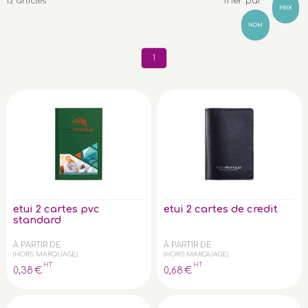
Trier par
12 articles
PRIX
NOM
1
etui 2 cartes pvc
etui 2 cartes de credit
standard
À PARTIR DE
À PARTIR DE
(HORS MARQUAGE)
(HORS MARQUAGE)
HT
HT
0
,38
€
0
,68
€