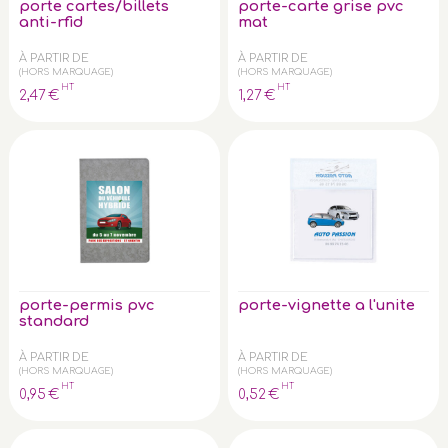
porte cartes/billets
porte-carte grise pvc
anti-rfid
mat
À PARTIR DE
À PARTIR DE
(HORS MARQUAGE)
(HORS MARQUAGE)
HT
HT
2
,47
€
1
,27
€
porte-permis pvc
porte-vignette a l'unite
standard
À PARTIR DE
À PARTIR DE
(HORS MARQUAGE)
(HORS MARQUAGE)
HT
HT
0
,95
€
0
,52
€