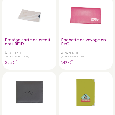
Protège carte de crédit
Pochette de voyage en
anti-RFID
PVC
À PARTIR DE
À PARTIR DE
(HORS MARQUAGE)
(HORS MARQUAGE)
HT
HT
0
,73
€
1
,42
€