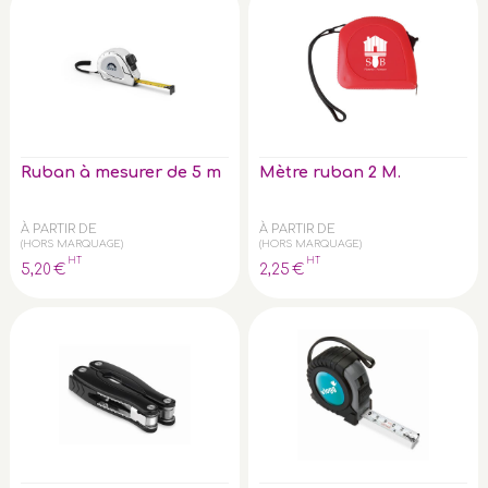
Ruban à mesurer de 5 m
Mètre ruban 2 M.
À PARTIR DE
À PARTIR DE
(HORS MARQUAGE)
(HORS MARQUAGE)
HT
HT
5
,20
€
2
,25
€