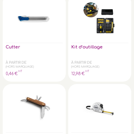
Cutter
Kit d’outillage
À PARTIR DE
À PARTIR DE
(HORS MARQUAGE)
(HORS MARQUAGE)
HT
HT
0
,46
€
12
,98
€