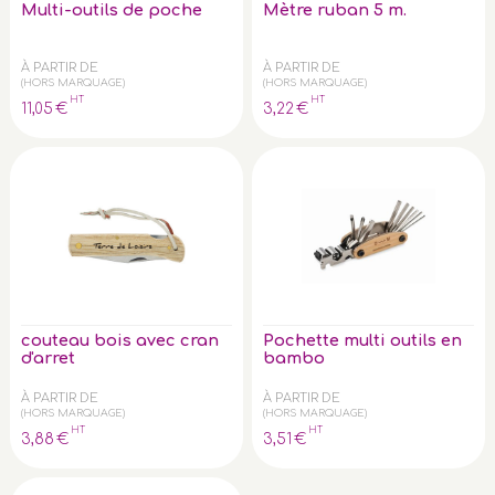
Multi-outils de poche
Mètre ruban 5 m.
À PARTIR DE
À PARTIR DE
(HORS MARQUAGE)
(HORS MARQUAGE)
HT
HT
11
,05
€
3
,22
€
couteau bois avec cran
Pochette multi outils en
d'arret
bambo
À PARTIR DE
À PARTIR DE
(HORS MARQUAGE)
(HORS MARQUAGE)
HT
HT
3
,88
€
3
,51
€