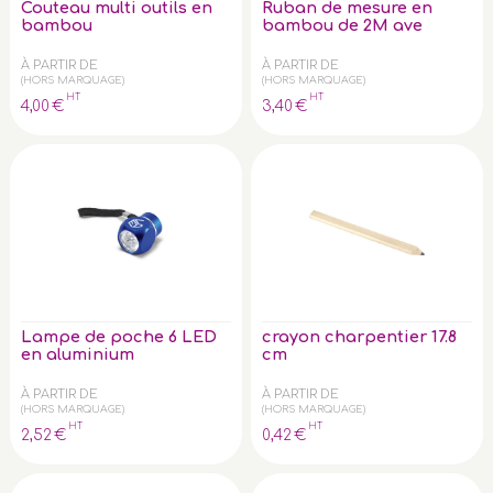
Couteau multi outils en
Ruban de mesure en
bambou
bambou de 2M ave
À PARTIR DE
À PARTIR DE
(HORS MARQUAGE)
(HORS MARQUAGE)
HT
HT
4
,00
€
3
,40
€
Lampe de poche 6 LED
crayon charpentier 17.8
en aluminium
cm
À PARTIR DE
À PARTIR DE
(HORS MARQUAGE)
(HORS MARQUAGE)
HT
HT
2
,52
€
0
,42
€