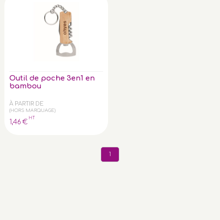
Outil de poche 3en1 en
bambou
À PARTIR DE
(HORS MARQUAGE)
HT
1
,46
€
1