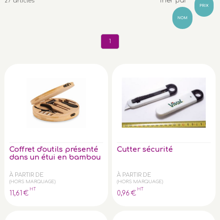
Trier par
27 articles
PRIX
NOM
1
Coffret d'outils présenté
Cutter sécurité
dans un étui en bambou
À PARTIR DE
À PARTIR DE
(HORS MARQUAGE)
(HORS MARQUAGE)
HT
HT
11
,61
€
0
,96
€