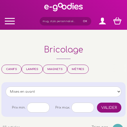
Panneau de gestion des cookies
Bricolage
CANIFS
LAMPES
MAGNETS
MÈTRES
VALIDER
Prix min.
Prix max.