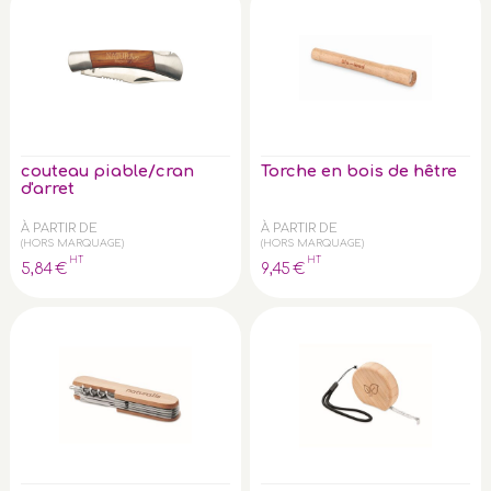
couteau piable/cran
Torche en bois de hêtre
d'arret
À PARTIR DE
À PARTIR DE
(HORS MARQUAGE)
(HORS MARQUAGE)
HT
HT
5
,84
€
9
,45
€