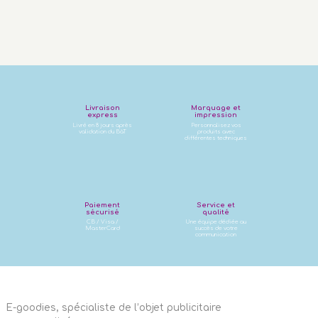
Livraison
Marquage et
express
impression
Livré en 8 jours après
Personnalisez vos
validation du BàT
produits avec
différentes techniques
Paiement
Service et
sécurisé
qualité
CB / Visa /
Une équipe dédiée au
MasterCard
succès de votre
communication
E-goodies, spécialiste de l’objet publicitaire