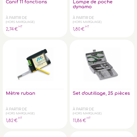
Canif 11 fonctions
Lampe de poche
dynamo
À PARTIR DE
À PARTIR DE
(HORS MARQUAGE)
(HORS MARQUAGE)
HT
HT
2
,74
€
1
,80
€
Mètre ruban
Set d'outillage, 25 pièces
À PARTIR DE
À PARTIR DE
(HORS MARQUAGE)
(HORS MARQUAGE)
HT
HT
1
,82
€
11
,86
€