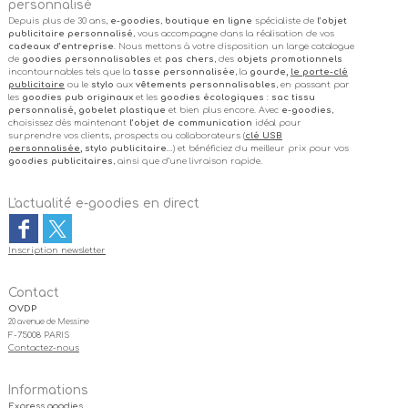
personnalisé
Depuis plus de 30 ans,
e-goodies
,
boutique en ligne
spécialiste de
l’objet
publicitaire personnalisé
, vous accompagne dans la réalisation de vos
cadeaux d’entreprise
. Nous mettons à votre disposition un large catalogue
de
goodies personnalisables
et
pas chers
, des
objets promotionnels
incontournables tels que la
tasse personnalisée
, la
gourde,
le porte-clé
publicitaire
ou le
stylo
aux
vêtements personnalisables
, en passant par
les
goodies pub originaux
et les
goodies écologiques
:
sac tissu
personnalisé, gobelet plastique
et bien plus encore. Avec
e-goodies
,
choisissez dès maintenant
l’objet de communication
idéal pour
surprendre vos clients, prospects ou collaborateurs (
clé USB
personnalisée
, stylo publicitaire
…) et bénéficiez du meilleur prix pour vos
goodies publicitaires
, ainsi que d’une livraison rapide.
L'actualité e-goodies en direct
Inscription newsletter
Contact
OVDP
20 avenue de Messine
F-75008 PARIS
Contactez-nous
Informations
Express goodies