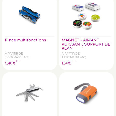
Pince multifonctions
MAGNET - AIMANT
PUISSANT, SUPPORT DE
PLAN
À PARTIR DE
À PARTIR DE
(HORS MARQUAGE)
(HORS MARQUAGE)
HT
HT
5
,40
€
1
,04
€