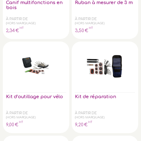
Canif multifonctions en
Ruban à mesurer de 3 m
bois
À PARTIR DE
À PARTIR DE
(HORS MARQUAGE)
(HORS MARQUAGE)
HT
HT
2
,34
€
3
,50
€
Kit d’outillage pour vélo
Kit de réparation
À PARTIR DE
À PARTIR DE
(HORS MARQUAGE)
(HORS MARQUAGE)
HT
HT
9
,00
€
9
,20
€