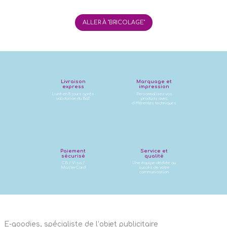
ALLER À "BRICOLAGE"
Livraison
Marquage et
express
impression
Livré en 8 jours après
Personnalisez vos
validation du BàT
produits avec
différentes techniques
Paiement
Service et
sécurisé
qualité
CB / Visa /
Une équipe dédiée au
MasterCard
succès de votre
communication
E-goodies, spécialiste de l’objet publicitaire