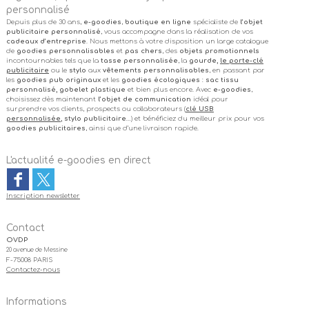
personnalisé
Depuis plus de 30 ans,
e-goodies
,
boutique en ligne
spécialiste de
l’objet
publicitaire personnalisé
, vous accompagne dans la réalisation de vos
cadeaux d’entreprise
. Nous mettons à votre disposition un large catalogue
de
goodies personnalisables
et
pas chers
, des
objets promotionnels
incontournables tels que la
tasse personnalisée
, la
gourde,
le porte-clé
publicitaire
ou le
stylo
aux
vêtements personnalisables
, en passant par
les
goodies pub originaux
et les
goodies écologiques
:
sac tissu
personnalisé, gobelet plastique
et bien plus encore. Avec
e-goodies
,
choisissez dès maintenant
l’objet de communication
idéal pour
surprendre vos clients, prospects ou collaborateurs (
clé USB
personnalisée
, stylo publicitaire
…) et bénéficiez du meilleur prix pour vos
goodies publicitaires
, ainsi que d’une livraison rapide.
L'actualité e-goodies en direct
Inscription newsletter
Contact
OVDP
20 avenue de Messine
F-75008 PARIS
Contactez-nous
Informations