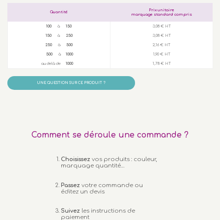
Prix unitaire
Quantité
marquage standard compris
100
à
150
3,08 € HT
150
à
250
3,08 € HT
250
à
500
2,16 € HT
500
à
1000
1,90 € HT
au delà de
1000
1,78 € HT
UNE QUESTION SUR CE PRODUIT ?
Comment se déroule une commande ?
Choisissez
vos produits : couleur,
marquage quantité…
Passez
votre commande ou
éditez un devis
Suivez
les instructions de
paiement