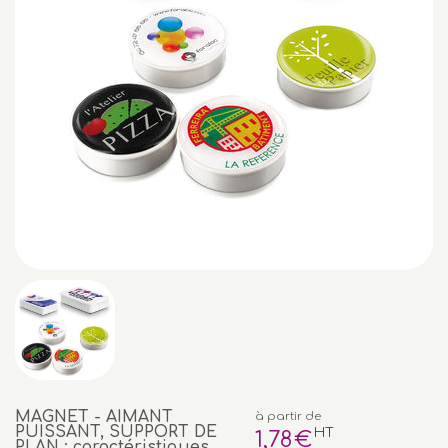
MAGNET - AIMANT
à partir de
PUISSANT, SUPPORT DE
HT
1
,78
€
PLAN : caractéristiques