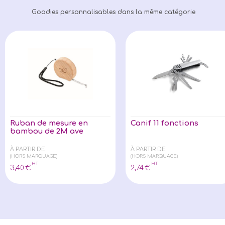
Goodies personnalisables dans la même catégorie
Ruban de mesure en
Canif 11 fonctions
bambou de 2M ave
À PARTIR DE
À PARTIR DE
(HORS MARQUAGE)
(HORS MARQUAGE)
HT
HT
3
,40
€
2
,74
€