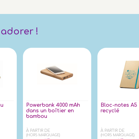
 adorer !
ou
Powerbank 4000 mAh
Bloc-notes A5
dans un boîtier en
recyclé
bambou
À PARTIR DE
À PARTIR DE
(HORS MARQUAGE)
(HORS MARQUAGE)