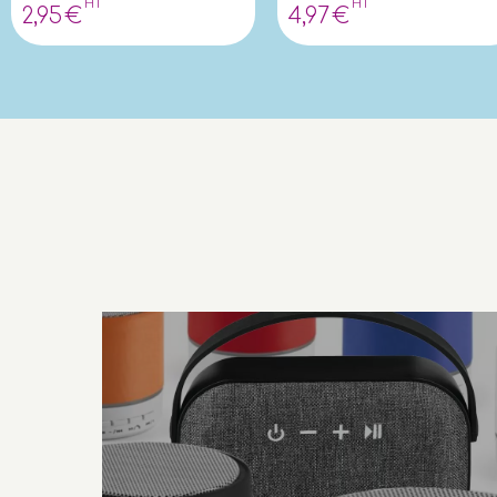
HT
HT
2
,95
€
4
,97
€