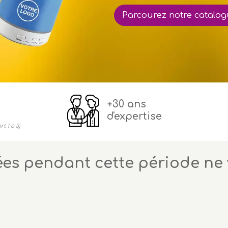
Parcourez notre catalo
S D'ETE
+30 ans
d'expertise
7 juillet au 17 aout 2026, nos
t 1 à 3j
s pendant cette période ne 