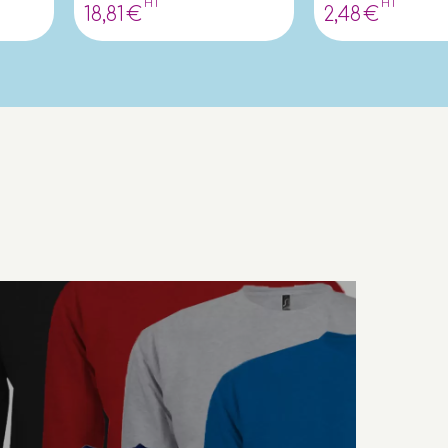
HT
HT
18
,81
€
2
,48
€