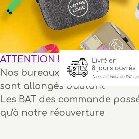
ATTENTION ! SPECIAL CONGE
Livré en
8 jours ouvrés
Nos bureaux seront fermés du 1
Après validation du BàT + por
sont allongés d'autant
Les BAT des commande passée
qu'à notre réouverture