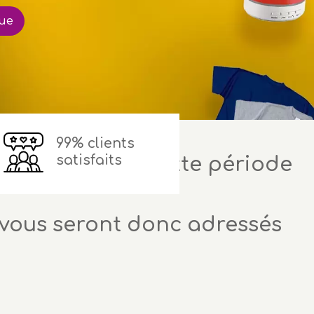
gue
99% clients
satisfaits
 délais durant cette période
vous seront donc adressés