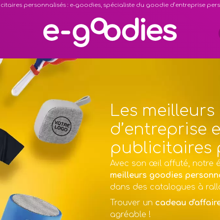
citaires personnalisés : e-goodies, spécialiste du goodie d’entreprise pe
Les meilleurs
d’entreprise e
publicitaires
Avec son œil affuté, notre 
meilleurs goodies personn
dans des catalogues à rall
Trouver un
cadeau d'affair
agréable !