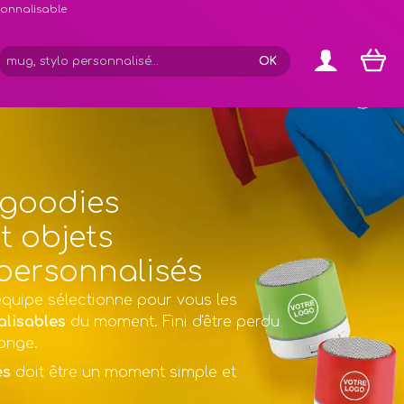
rsonnalisable
 goodies
t objets
 personnalisés
équipe sélectionne pour vous les
alisables
du moment. Fini d'être perdu
onge.
es
doit être un moment simple et