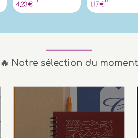
HT
HT
4
,23
€
1
,17
€
🔥 Notre sélection du moment