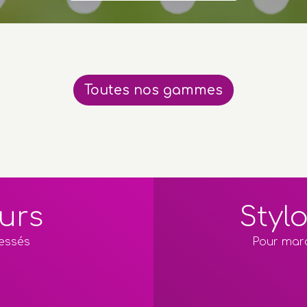
Toutes nos gammes
ours
Styl
ressés
Pour marq