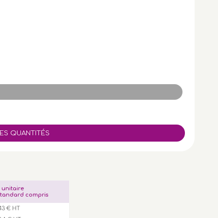
x unitaire
tandard compris
,43 € HT