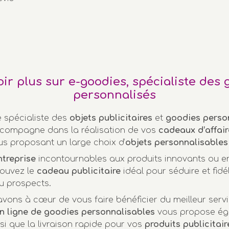
oir plus sur e-goodies, spécialiste des 
personnalisés
e spécialiste des
objets publicitaires
et
goodies perso
compagne dans la réalisation de vos
cadeaux d’affair
us proposant un large choix d’
objets personnalisables
ntreprise
incontournables aux produits innovants ou 
rouvez le
cadeau publicitaire
idéal pour séduire et fidél
u prospects.
vons à cœur de vous faire bénéficier du meilleur servi
n ligne de goodies personnalisables
vous propose ég
nsi que la livraison rapide pour vos
produits publicitair