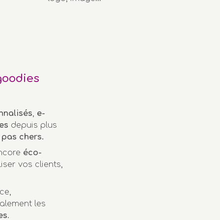
goodies
nnalisés
,
e-
es
depuis plus
pas chers.
encore
éco-
iser vos clients,
ce,
alement les
es
.