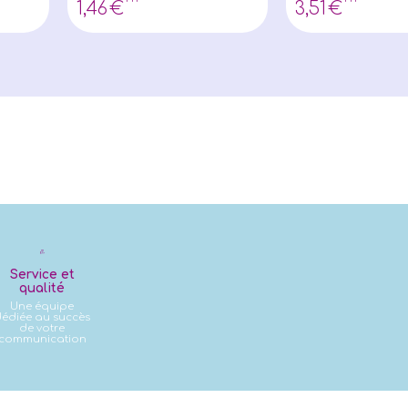
1
,46
€
3
,51
€
Service et
qualité
Une équipe
édiée au succès
de votre
communication