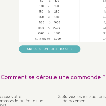
50
à
100
6,
100
à
150
5
150
à
250
4
250
à
500
4,
500
à
1000
4
1000
à
2500
3,
2500
à
5000
3
au delà de
5000
3,
UNE QUESTION SUR CE PRODUIT ?
Comment se déroule une commande ?
assez
votre
Suivez
les instructions
ommande ou éditez un
de paiement
evis