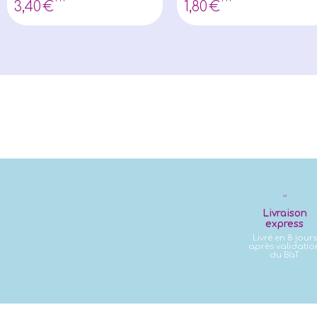
3
,40
€
1
,80
€
Livraison
express
Livré en 8 jours
après validatio
du BàT