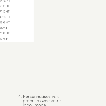
84 € HT
,21 € HT
,91 € HT
47 € HT
,12 € HT
85 € HT
,70 € HT
49 € HT
Personnalisez
vos
produits avec votre
logo, image...