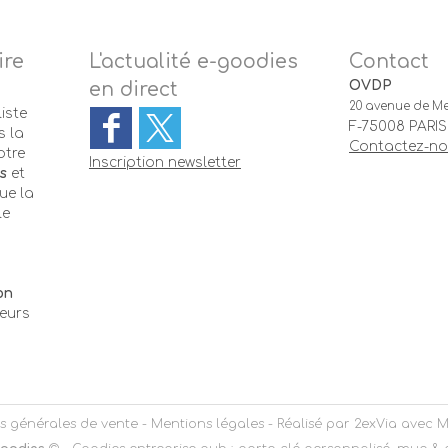
ire
L'actualité e-goodies
Contact
OVDP
en direct
20 avenue de Me
iste
F-75008 PARIS
 la
Contactez-n
otre
Inscription newsletter
s
et
ue la
le
-
on
teurs
s générales de vente
-
Mentions légales
- Réalisé par
2exVia
avec
M