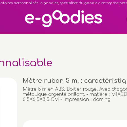
citaires personnalisés : e-goodies, spécialiste du goodie d’entreprise pe
nnalisable
Mètre ruban 5 m. : caractéristi
Mètre 5 m en ABS. Boitier rouge. Avec dragon
métallique argenté brillant. - matière : MIXED
6,5X6,5X3,5 CM - Impression : doming