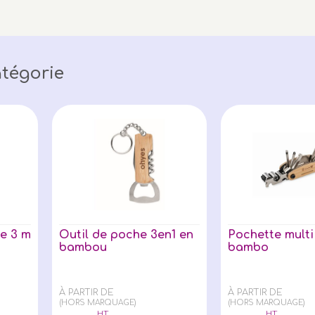
tégorie
e 3 m
Outil de poche 3en1 en
Pochette multi
bambou
bambo
À PARTIR DE
À PARTIR DE
(HORS MARQUAGE)
(HORS MARQUAGE)
HT
HT