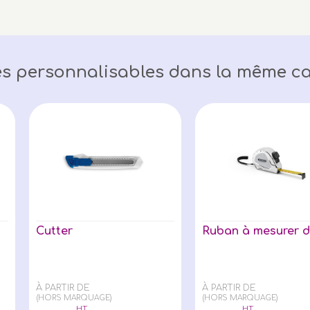
s personnalisables dans la même ca
Cutter
Ruban à mesurer d
À PARTIR DE
À PARTIR DE
(HORS MARQUAGE)
(HORS MARQUAGE)
HT
HT