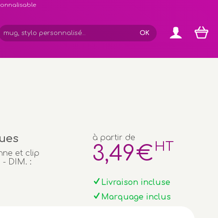
rsonnalisable
ques
à partir de
HT
3
,49
€
ne et clip
 - DIM. :
Livraison incluse
Marquage inclus