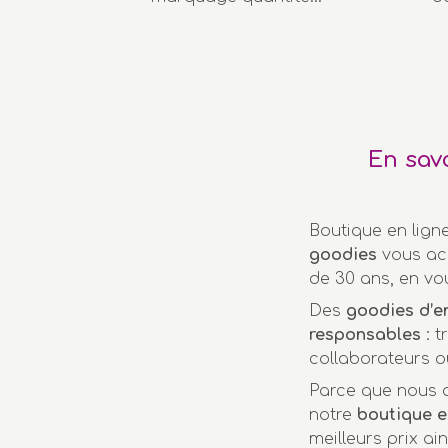
En sav
Boutique en lign
goodies
vous ac
de 30 ans, en vo
Des
goodies d’e
responsables
: t
collaborateurs o
Parce que nous a
notre
boutique e
meilleurs prix ai