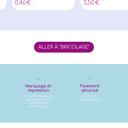
0
,46
€
3
,50
€
ALLER À "BRICOLAGE"
Marquage et
Paiement
impression
sécurisé
Personnalisez vos
CB / Visa /
n
produits avec
MasterCard
d
différentes
techniques