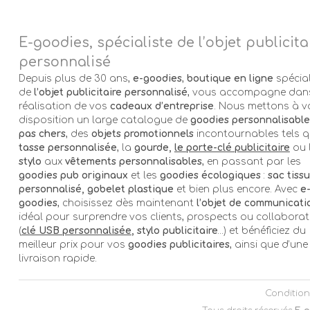
E-goodies, spécialiste de l’objet publicita
personnalisé
Depuis plus de 30 ans,
e-goodies
,
boutique en ligne
spécial
de
l’objet publicitaire personnalisé
, vous accompagne dans
réalisation de vos
cadeaux d’entreprise
. Nous mettons à v
disposition un large catalogue de
goodies personnalisable
pas chers
, des
objets promotionnels
incontournables tels q
tasse personnalisée
, la
gourde,
le porte-clé publicitaire
ou 
stylo
aux
vêtements personnalisables
, en passant par les
goodies pub originaux
et les
goodies écologiques
:
sac tissu
personnalisé, gobelet plastique
et bien plus encore. Avec
e
goodies
, choisissez dès maintenant
l’objet de communicati
idéal pour surprendre vos clients, prospects ou collabora
(
clé USB personnalisée
, stylo publicitaire
…) et bénéficiez du
meilleur prix pour vos
goodies publicitaires
, ainsi que d’une
livraison rapide.
Condition