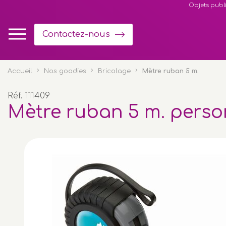
Panneau de gestion des cookies
Objets publi
Contactez-nous
Accueil
Nos goodies
Bricolage
Mètre ruban 5 m.
Réf. 111409
Mètre ruban 5 m. perso