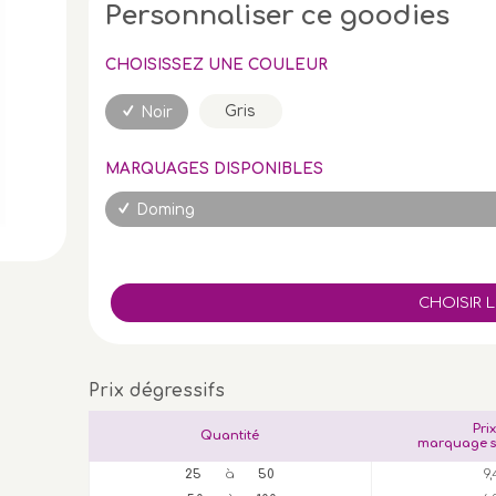
Personnaliser ce goodies
CHOISISSEZ UNE COULEUR
Gris
Noir
MARQUAGES DISPONIBLES
Doming
Prix dégressifs
Pri
Quantité
marquage s
25
à
50
9