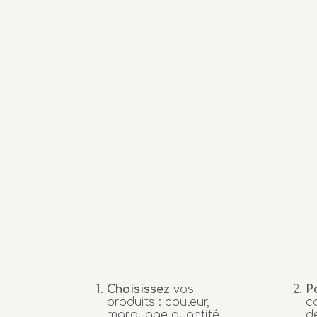
Choisissez
vos
P
produits : couleur,
c
marquage quantité…
d