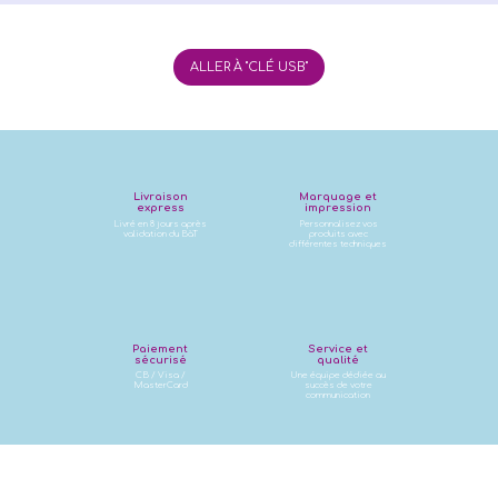
ALLER À "CLÉ USB"
Livraison
Marquage et
express
impression
Livré en 8 jours après
Personnalisez vos
validation du BàT
produits avec
différentes techniques
Paiement
Service et
sécurisé
qualité
CB / Visa /
Une équipe dédiée au
MasterCard
succès de votre
communication