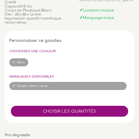
Rémunération pour copie privée :
1,00 € HT
Crédit
Capacité 8 Go
Corps en Plastique Blanc
Livraison incluse
Dim. : 60 x 30 x 1,6 mm
Marquage inclus
Impression quadri numérique
recto/verso .
Personnaliser ce goodies
CHOISISSEZ UNE COULEUR
Blanc
MARQUAGES DISPONIBLES
Quadri recto / verso
Prix dégressifs