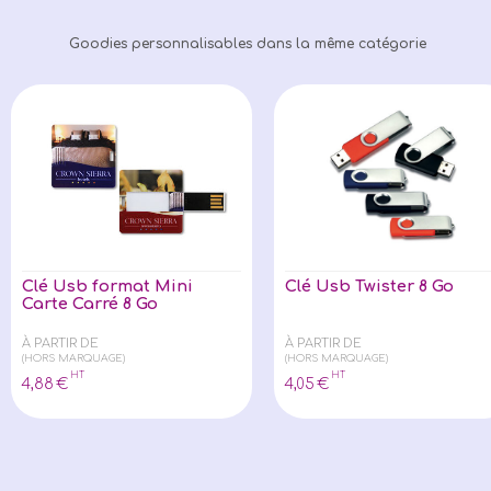
Goodies personnalisables dans la même catégorie
Clé Usb format Mini
Clé Usb Twister 8 Go
Carte Carré 8 Go
À PARTIR DE
À PARTIR DE
(HORS MARQUAGE)
(HORS MARQUAGE)
HT
HT
4
,88
€
4
,05
€