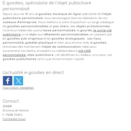
E-goodies, spécialiste de l’objet publicitaire
personnalisé
Depuis plus de 30 ans,
e-goodies
,
boutique en ligne
spécialiste de
l’objet
publicitaire personnalisé
, vous accompagne dans la réalisation de vos
cadeaux d’entreprise
. Nous mettons à votre disposition un large catalogue
de
goodies personnalisables
et
pas chers
, des
objets promotionnels
incontournables tels que la
tasse personnalisée
, la
gourde,
le porte-clé
publicitaire
ou le
stylo
aux
vêtements personnalisables
, en passant par
les
goodies pub originaux
et les
goodies écologiques
:
sac tissu
personnalisé, gobelet plastique
et bien plus encore. Avec
e-goodies
,
choisissez dès maintenant
l’objet de communication
idéal pour
surprendre vos clients, prospects ou collaborateurs (
clé USB
personnalisée
, stylo publicitaire
…) et bénéficiez du meilleur prix pour vos
goodies publicitaires
, ainsi que d’une livraison rapide.
L'actualité e-goodies en direct
Inscription newsletter
Contact
OVDP
20 avenue de Messine
F-75008 PARIS
Contactez-nous