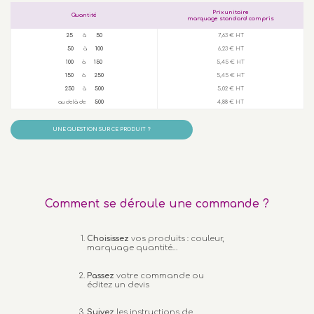
Prix unitaire
Quantité
marquage standard compris
25
à
50
7,63 € HT
50
à
100
6,23 € HT
100
à
150
5,45 € HT
150
à
250
5,45 € HT
250
à
500
5,02 € HT
au delà de
500
4,88 € HT
UNE QUESTION SUR CE PRODUIT ?
Comment se déroule une commande ?
Choisissez
vos produits : couleur,
marquage quantité…
Passez
votre commande ou
éditez un devis
Suivez
les instructions de