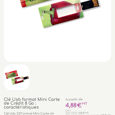
Clé Usb format Mini Carte
à partir de
de Crédit 8 Go :
HT
4
,88
€
caractéristiques
Dont
Clé Usb 2.0 Format Mini Carte de
Taxe DEEE :
0,02 € HT