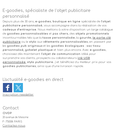
E-goodies, spécialiste de l’objet publicitaire
personnalisé
Depuis plus de 30 ans,
e-goodies
,
boutique en ligne
spécialiste de
l’objet
publicitaire personnalisé
, vous accompagne dans la réalisation de vos
cadeaux d’entreprise
. Nous mettons à votre disposition un large catalogue
de
goodies personnalisables
et
pas chers
, des
objets promotionnels
incontournables tels que la
tasse personnalisée
, la
gourde,
le porte-clé
publicitaire
ou le
stylo
aux
vêtements personnalisables
, en passant par
les
goodies pub originaux
et les
goodies écologiques
:
sac tissu
personnalisé, gobelet plastique
et bien plus encore. Avec
e-goodies
,
choisissez dès maintenant
l’objet de communication
idéal pour
surprendre vos clients, prospects ou collaborateurs (
clé USB
personnalisée
, stylo publicitaire
…) et bénéficiez du meilleur prix pour vos
goodies publicitaires
, ainsi que d’une livraison rapide.
L'actualité e-goodies en direct
Inscription newsletter
Contact
OVDP
20 avenue de Messine
F-75008 PARIS
Contactez-nous