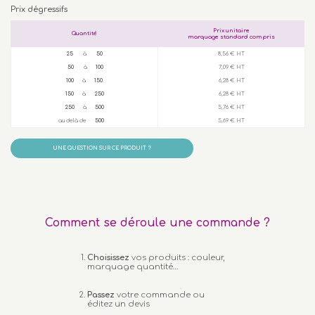
Prix dégressifs
Prix unitaire
Quantité
marquage standard compris
25
à
50
8,56 € HT
50
à
100
7,09 € HT
100
à
150
6,28 € HT
150
à
250
6,28 € HT
250
à
500
5,76 € HT
au delà de
500
5,69 € HT
UNE QUESTION SUR CE PRODUIT ?
Comment se déroule une commande ?
Choisissez
vos produits : couleur,
marquage quantité…
Passez
votre commande ou
éditez un devis