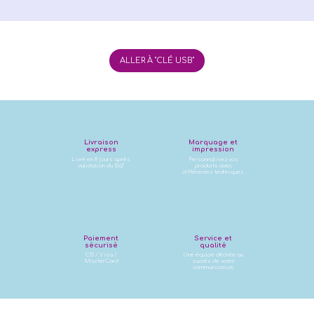
ALLER À "CLÉ USB"
Livraison
Marquage et
express
impression
Livré en 8 jours après
Personnalisez vos
validation du BàT
produits avec
différentes techniques
Paiement
Service et
sécurisé
qualité
CB / Visa /
Une équipe dédiée au
MasterCard
succès de votre
communication