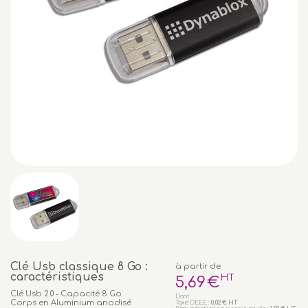
Clé Usb classique 8 Go :
à partir de
caractéristiques
HT
5
,69
€
Clé Usb 2.0 - Capacité 8 Go
Dont
Corps en Aluminium anodisé
Taxe DEEE :
0,02 € HT