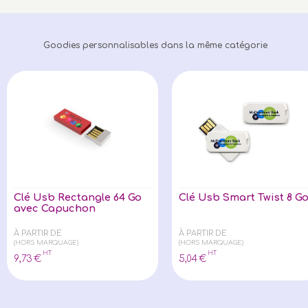
Goodies personnalisables dans la même catégorie
Clé Usb Rectangle 64 Go
Clé Usb Smart Twist 8 G
avec Capuchon
À PARTIR DE
À PARTIR DE
(HORS MARQUAGE)
(HORS MARQUAGE)
HT
HT
9
,73
€
5
,04
€