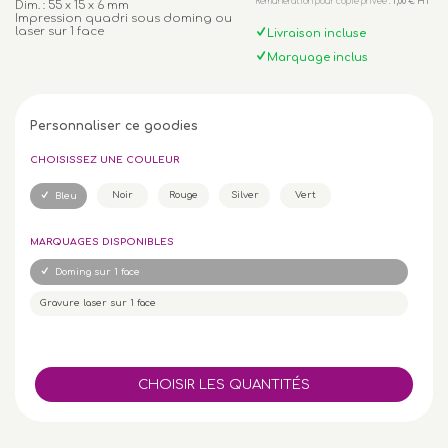
Rémunération pour copie privée :
1,00 € HT
Dim. : 55 x 15 x 6 mm
Impression quadri sous doming ou
laser sur 1 face
Livraison incluse
Marquage inclus
Personnaliser ce goodies
CHOISISSEZ UNE COULEUR
Noir
Rouge
Silver
Vert
Bleu
MARQUAGES DISPONIBLES
Doming sur 1 face
Gravure laser sur 1 face