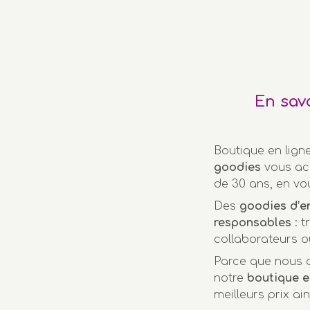
En sav
Boutique en lign
goodies
vous ac
de 30 ans, en vo
Des
goodies d’e
responsables
: t
collaborateurs o
Parce que nous a
notre
boutique e
meilleurs prix ai