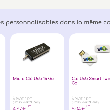
s personnalisables dans la même ca
Micro Clé Usb 16 Go
Clé Usb Smart Twis
Go
À PARTIR DE
À PARTIR DE
(HORS MARQUAGE)
(HORS MARQUAGE)
HT
HT
4
,67
€
5
,04
€