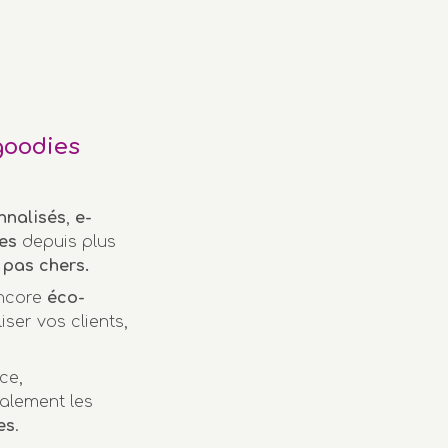
goodies
nnalisés
,
e-
es
depuis plus
pas chers.
encore
éco-
iser vos clients,
ce,
alement les
es
.