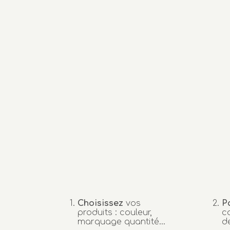
Choisissez
vos
P
produits : couleur,
c
marquage quantité…
d