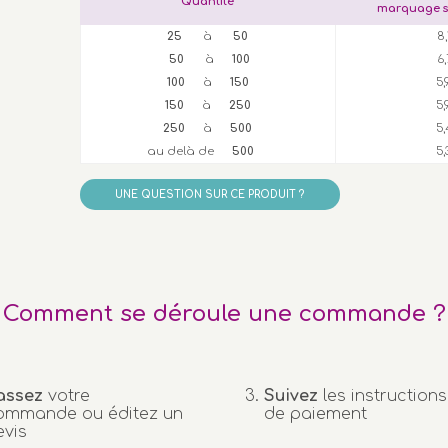
Quantité
marquage s
25
à
50
8
50
à
100
6
100
à
150
5
150
à
250
5
250
à
500
5,
au delà de
500
5,
UNE QUESTION SUR CE PRODUIT ?
Comment se déroule une commande ?
assez
votre
Suivez
les instructions
ommande ou éditez un
de paiement
evis