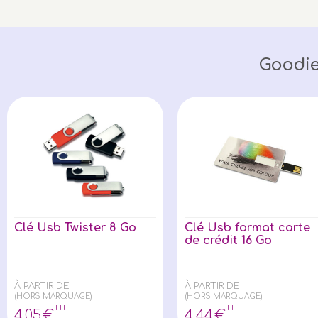
Goodie
Clé Usb Twister 8 Go
Clé Usb format carte
de crédit 16 Go
À PARTIR DE
À PARTIR DE
(HORS MARQUAGE)
(HORS MARQUAGE)
HT
HT
4
,05
€
4
,44
€