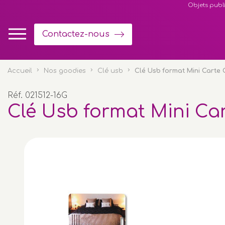
Panneau de gestion des cookies
Objets publi
Contactez-nous
Accueil
Nos goodies
Clé usb
Clé Usb format Mini Carte 
Réf. 021512-16G
Clé Usb format Mini Car