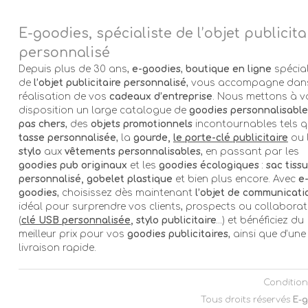
E-goodies, spécialiste de l’objet publicita
personnalisé
Depuis plus de 30 ans,
e-goodies
,
boutique en ligne
spécial
de
l’objet publicitaire personnalisé
, vous accompagne dans
réalisation de vos
cadeaux d’entreprise
. Nous mettons à v
disposition un large catalogue de
goodies personnalisable
pas chers
, des
objets promotionnels
incontournables tels q
tasse personnalisée
, la
gourde,
le porte-clé publicitaire
ou 
stylo
aux
vêtements personnalisables
, en passant par les
goodies pub originaux
et les
goodies écologiques
:
sac tissu
personnalisé, gobelet plastique
et bien plus encore. Avec
e
goodies
, choisissez dès maintenant
l’objet de communicati
idéal pour surprendre vos clients, prospects ou collabora
(
clé USB personnalisée
, stylo publicitaire
…) et bénéficiez du
meilleur prix pour vos
goodies publicitaires
, ainsi que d’une
livraison rapide.
Condition
Tous droits réservés
E-g