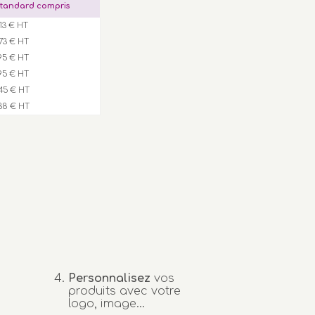
tandard compris
,13 € HT
,73 € HT
,95 € HT
,95 € HT
45 € HT
38 € HT
Personnalisez
vos
produits avec votre
logo, image...