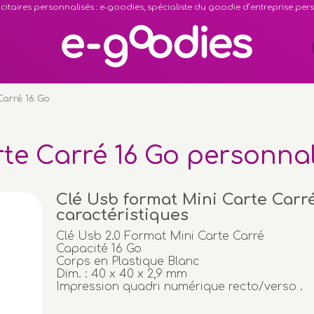
citaires personnalisés : e-goodies, spécialiste du goodie d’entreprise pe
Carré 16 Go
te Carré 16 Go personna
Clé Usb format Mini Carte Carré
caractéristiques
Clé Usb 2.0 Format Mini Carte Carré
Capacité 16 Go
Corps en Plastique Blanc
Dim. : 40 x 40 x 2,9 mm
Impression quadri numérique recto/verso .