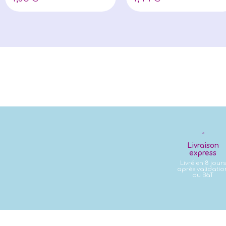
Livraison
express
Livré en 8 jours
après validatio
du BàT