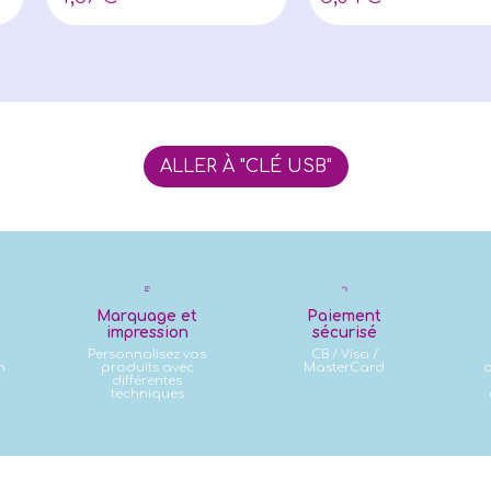
ALLER À "CLÉ USB"
Marquage et
Paiement
impression
sécurisé
Personnalisez vos
CB / Visa /
n
produits avec
MasterCard
d
différentes
techniques