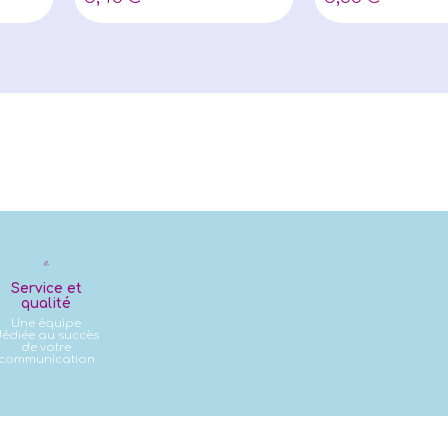
Service et
qualité
Une équipe
édiée au succès
de votre
communication