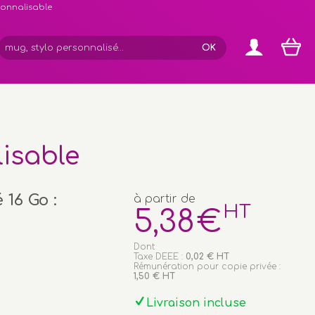
rsonnalisable
lisable
 16 Go :
à partir de
HT
5
,38
€
Dont
Taxe DEEE :
0,02 € HT
Rémunération pour copie privée :
1,50 € HT
Livraison incluse