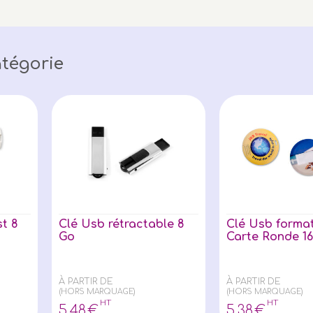
tégorie
t 8
Clé Usb rétractable 8
Clé Usb format
Go
Carte Ronde 1
À PARTIR DE
À PARTIR DE
(HORS MARQUAGE)
(HORS MARQUAGE)
HT
HT
5
,48
€
5
,38
€