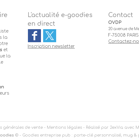
ire
L'actualité e-goodies
Contact
OVDP
en direct
20 avenue de Me
iste
F-75008 PARIS
 la
Contactez-n
otre
Inscription newsletter
s
et
ue la
le
-
on
teurs
s générales de vente
-
Mentions légales
- Réalisé par
2exVia
avec
M
oodies
© -
Goodies entreprise pub : porte-clé personnalisé, mug &