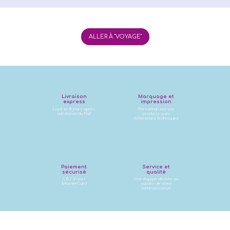
ALLER À "VOYAGE"
Livraison
Marquage et
express
impression
Livré en 8 jours après
Personnalisez vos
validation du BàT
produits avec
différentes techniques
Paiement
Service et
sécurisé
qualité
CB / Visa /
Une équipe dédiée au
MasterCard
succès de votre
communication