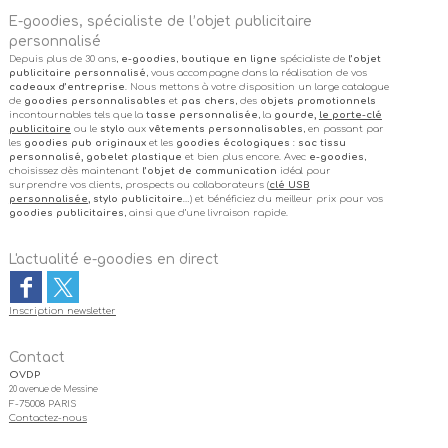
E-goodies, spécialiste de l’objet publicitaire
personnalisé
Depuis plus de 30 ans,
e-goodies
,
boutique en ligne
spécialiste de
l’objet
publicitaire personnalisé
, vous accompagne dans la réalisation de vos
cadeaux d’entreprise
. Nous mettons à votre disposition un large catalogue
de
goodies personnalisables
et
pas chers
, des
objets promotionnels
incontournables tels que la
tasse personnalisée
, la
gourde,
le porte-clé
publicitaire
ou le
stylo
aux
vêtements personnalisables
, en passant par
les
goodies pub originaux
et les
goodies écologiques
:
sac tissu
personnalisé, gobelet plastique
et bien plus encore. Avec
e-goodies
,
choisissez dès maintenant
l’objet de communication
idéal pour
surprendre vos clients, prospects ou collaborateurs (
clé USB
personnalisée
, stylo publicitaire
…) et bénéficiez du meilleur prix pour vos
goodies publicitaires
, ainsi que d’une livraison rapide.
L'actualité e-goodies en direct
Inscription newsletter
Contact
OVDP
20 avenue de Messine
F-75008 PARIS
Contactez-nous