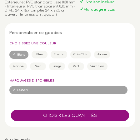
Livraison incluse
Extérieure : PVC standard lisse 0,30 mm
- Intérieure : PVC transparent 0,15 mm -
Marquage inclus
DIM. : 24 x 16.7 cm plié 24 x 27.5 cm
ouvert - Impression : quadri
Personnaliser ce goodies
CHOISISSEZ UNE COULEUR
Bleu
Fushia
Gris Clair
Jaune
Blanc
Marine
Noir
Rouge
Vert
Vert clair
MARQUAGES DISPONIBLES
Quadri
Prix dégressifs