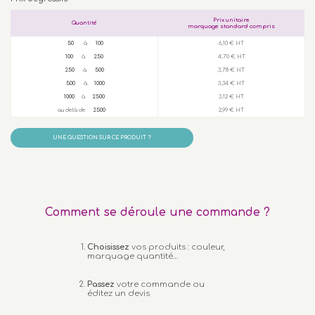
Prix unitaire
Quantité
marquage standard compris
50
à
100
6,10 € HT
100
à
250
4,70 € HT
250
à
500
3,78 € HT
500
à
1000
3,34 € HT
1000
à
2500
3,12 € HT
au delà de
2500
2,99 € HT
UNE QUESTION SUR CE PRODUIT ?
Comment se déroule une commande ?
Choisissez
vos produits : couleur,
marquage quantité…
Passez
votre commande ou
éditez un devis