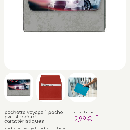
pochette voyage 1 poche
à partir de
pvc standard :
HT
2
,99
€
caractéristiques
Pochette voyage 1 poche - matière :