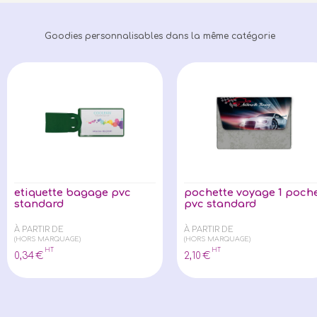
Goodies personnalisables dans la même catégorie
etiquette bagage pvc
pochette voyage 1 poch
standard
pvc standard
À PARTIR DE
À PARTIR DE
(HORS MARQUAGE)
(HORS MARQUAGE)
HT
HT
0
,34
€
2
,10
€