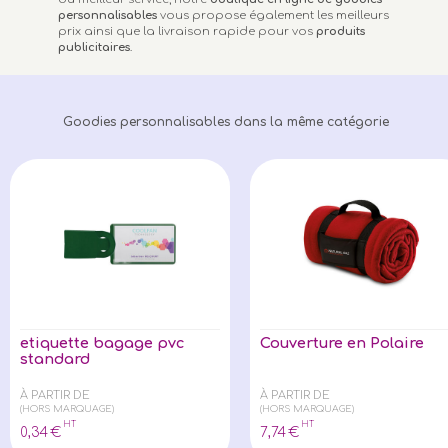
personnalisables
vous propose également les meilleurs
prix ainsi que la livraison rapide pour vos
produits
publicitaires
.
Goodies personnalisables dans la même catégorie
etiquette bagage pvc
Couverture en Polaire
standard
À PARTIR DE
À PARTIR DE
(HORS MARQUAGE)
(HORS MARQUAGE)
HT
HT
0
,34
€
7
,74
€