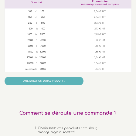
Prix unitaire
Quantité
marquage standard compris
100
à
150
2,84 € HT
150
à
250
2,84 € HT
250
à
500
2,36 € HT
500
à
1000
2,13 € HT
1000
à
2500
2,09 € HT
2500
à
5000
1,92 € HT
5000
à
7500
1,86 € HT
7500
à
10000
1,86 € HT
10000
à
25000
1,86 € HT
25000
à
50000
1,84 € HT
au delà de
50000
1,84 € HT
UNE QUESTION SUR CE PRODUIT ?
Comment se déroule une commande ?
Choisissez
vos produits : couleur,
marquage quantité…