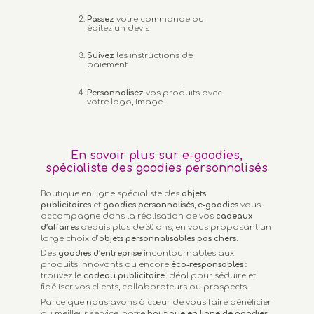
Passez
votre commande ou
éditez un devis
Suivez
les instructions de
paiement
Personnalisez
vos produits avec
votre logo, image...
En savoir plus sur e-goodies,
spécialiste des goodies personnalisés
Boutique en ligne spécialiste des
objets
publicitaires
et
goodies personnalisés
,
e-goodies
vous
accompagne dans la réalisation de vos
cadeaux
d’affaires
depuis plus de 30 ans, en vous proposant un
large choix d’
objets personnalisables
pas chers.
Des
goodies d’entreprise
incontournables aux
produits innovants ou encore
éco-responsables
:
trouvez le
cadeau publicitaire
idéal pour séduire et
fidéliser vos clients, collaborateurs ou prospects.
Parce que nous avons à cœur de vous faire bénéficier
du meilleur service, notre
boutique en ligne de goodies