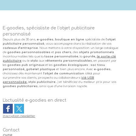
E-goodies, spécialiste de l’objet publicitaire
personnalisé
Depuis plus de 30 ans,
e-goodies
,
boutique en ligne
spécialiste de
l’objet
publicitaire personnalisé
, vous accompagne dans la réalisation de vos
cadeaux d’entreprise
. Nous mettons à votre disposition un large catalogue
de
goodies personnalisables
et
pas chers
, des
objets promotionnels
incontournables tels que la
tasse personnalisée
, la
gourde,
le porte-clé
publicitaire
ou le
stylo
aux
vêtements personnalisables
, en passant par
les
goodies pub originaux
et les
goodies écologiques
:
sac tissu
personnalisé, gobelet plastique
et bien plus encore. Avec
e-goodies
,
choisissez dès maintenant
l’objet de communication
idéal pour
surprendre vos clients, prospects ou collaborateurs (
clé USB
personnalisée
, stylo publicitaire
…) et bénéficiez du meilleur prix pour vos
goodies publicitaires
, ainsi que d’une livraison rapide.
L'actualité e-goodies en direct
Inscription newsletter
Contact
OVDP