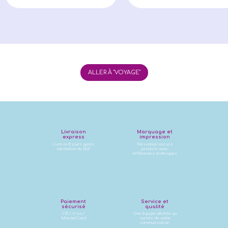
ALLER À "VOYAGE"
Livraison
Marquage et
express
impression
Livré en 8 jours après
Personnalisez vos
validation du BàT
produits avec
différentes techniques
Paiement
Service et
sécurisé
qualité
CB / Visa /
Une équipe dédiée au
MasterCard
succès de votre
communication