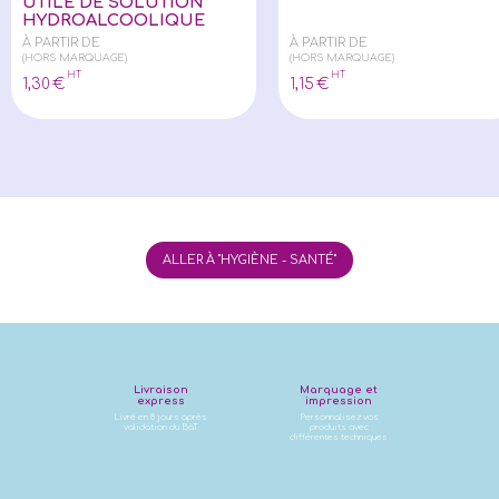
UTILE DE SOLUTION
HYDROALCOOLIQUE
À PARTIR DE
À PARTIR DE
(HORS MARQUAGE)
(HORS MARQUAGE)
HT
HT
1
,30
€
1
,15
€
ALLER À "HYGIÈNE - SANTÉ"
Livraison
Marquage et
express
impression
Livré en 8 jours après
Personnalisez vos
validation du BàT
produits avec
différentes techniques