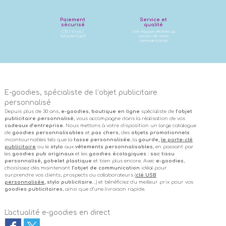
Paiement
Service et
sécurisé
qualité
CB / Visa /
Une équipe dédiée au
MasterCard
succès de votre
communication
E-goodies, spécialiste de l’objet publicitaire
personnalisé
Depuis plus de 30 ans,
e-goodies
,
boutique en ligne
spécialiste de
l’objet
publicitaire personnalisé
, vous accompagne dans la réalisation de vos
cadeaux d’entreprise
. Nous mettons à votre disposition un large catalogue
de
goodies personnalisables
et
pas chers
, des
objets promotionnels
incontournables tels que la
tasse personnalisée
, la
gourde,
le porte-clé
publicitaire
ou le
stylo
aux
vêtements personnalisables
, en passant par
les
goodies pub originaux
et les
goodies écologiques
:
sac tissu
personnalisé, gobelet plastique
et bien plus encore. Avec
e-goodies
,
choisissez dès maintenant
l’objet de communication
idéal pour
surprendre vos clients, prospects ou collaborateurs (
clé USB
personnalisée
, stylo publicitaire
…) et bénéficiez du meilleur prix pour vos
goodies publicitaires
, ainsi que d’une livraison rapide.
L'actualité e-goodies en direct