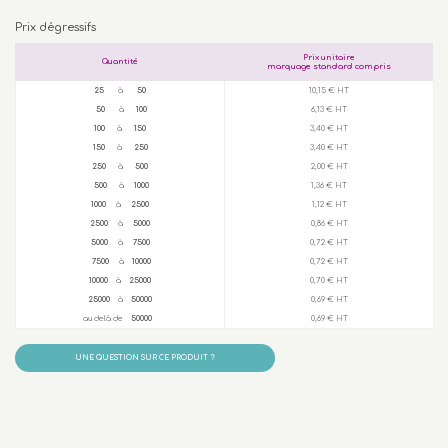
Prix dégressifs
Prix unitaire
Quantité
marquage standard compris
25
à
50
10,15 € HT
50
à
100
6,13 € HT
100
à
150
3,40 € HT
150
à
250
3,40 € HT
250
à
500
2,00 € HT
500
à
1000
1,36 € HT
1000
à
2500
1,12 € HT
2500
à
5000
0,86 € HT
5000
à
7500
0,72 € HT
7500
à
10000
0,72 € HT
10000
à
25000
0,70 € HT
25000
à
50000
0,69 € HT
au delà de
50000
0,69 € HT
UNE QUESTION SUR CE PRODUIT ?