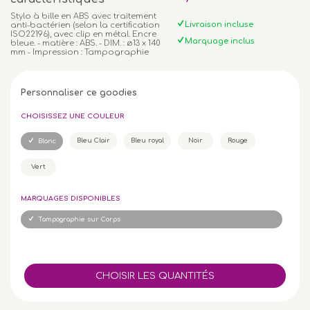
Stylo à bille en ABS avec traitement
Livraison incluse
anti-bactérien (selon la certification
ISO22196), avec clip en métal. Encre
Marquage inclus
bleue. - matière : ABS. - DIM. : ø13 x 140
mm - Impression : Tampographie
Personnaliser ce goodies
CHOISISSEZ UNE COULEUR
Bleu Clair
Bleu royal
Noir
Rouge
Blanc
Vert
MARQUAGES DISPONIBLES
Tampographie sur Corps