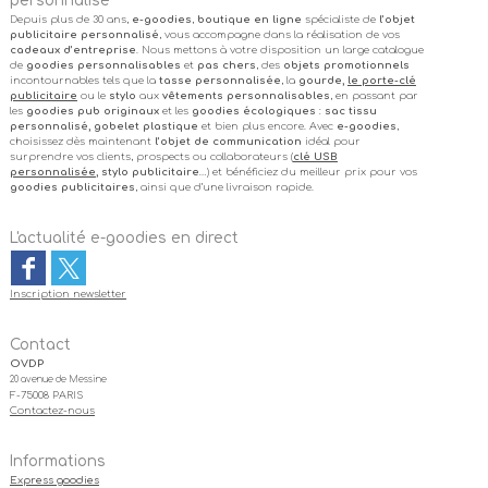
personnalisé
Depuis plus de 30 ans,
e-goodies
,
boutique en ligne
spécialiste de
l’objet
publicitaire personnalisé
, vous accompagne dans la réalisation de vos
cadeaux d’entreprise
. Nous mettons à votre disposition un large catalogue
de
goodies personnalisables
et
pas chers
, des
objets promotionnels
incontournables tels que la
tasse personnalisée
, la
gourde,
le porte-clé
publicitaire
ou le
stylo
aux
vêtements personnalisables
, en passant par
les
goodies pub originaux
et les
goodies écologiques
:
sac tissu
personnalisé, gobelet plastique
et bien plus encore. Avec
e-goodies
,
choisissez dès maintenant
l’objet de communication
idéal pour
surprendre vos clients, prospects ou collaborateurs (
clé USB
personnalisée
, stylo publicitaire
…) et bénéficiez du meilleur prix pour vos
goodies publicitaires
, ainsi que d’une livraison rapide.
L'actualité e-goodies en direct
Inscription newsletter
Contact
OVDP
20 avenue de Messine
F-75008 PARIS
Contactez-nous
Informations
Express goodies