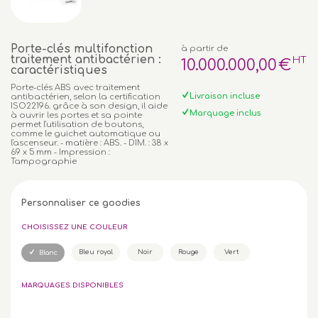
Porte-clés multifonction
à partir de
traitement antibactérien :
HT
10.000.000
,00
€
caractéristiques
Porte-clés ABS avec traitement
Livraison incluse
antibactérien, selon la certification
ISO22196. grâce à son design, il aide
Marquage inclus
à ouvrir les portes et sa pointe
permet l'utilisation de boutons,
comme le guichet automatique ou
l'ascenseur. - matière : ABS. - DIM. : 38 x
69 x 5 mm - Impression :
Tampographie
Personnaliser ce goodies
CHOISISSEZ UNE COULEUR
Bleu royal
Noir
Rouge
Vert
Blanc
MARQUAGES DISPONIBLES