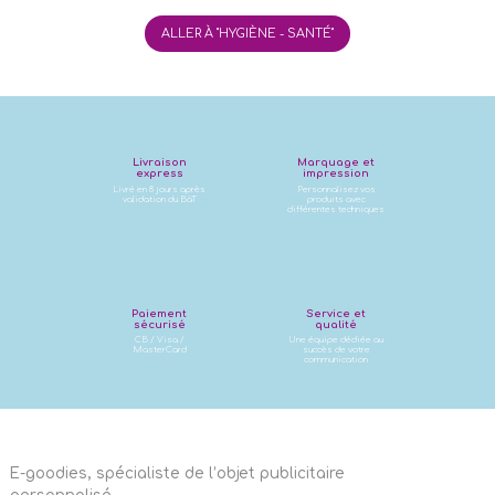
ALLER À "HYGIÈNE - SANTÉ"
Livraison
Marquage et
express
impression
Livré en 8 jours après
Personnalisez vos
validation du BàT
produits avec
différentes techniques
Paiement
Service et
sécurisé
qualité
CB / Visa /
Une équipe dédiée au
MasterCard
succès de votre
communication
E-goodies, spécialiste de l’objet publicitaire