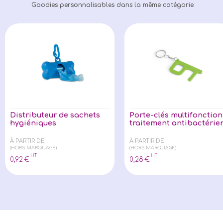
Goodies personnalisables dans la même catégorie
Distributeur de sachets
Porte-clés multifonction
hygiéniques
traitement antibactérie
À PARTIR DE
À PARTIR DE
(HORS MARQUAGE)
(HORS MARQUAGE)
HT
HT
0
,92
€
0
,28
€