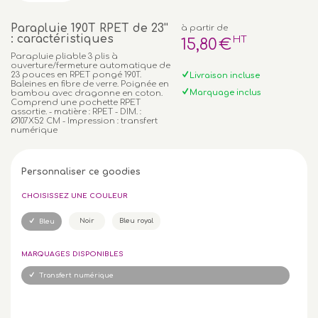
Parapluie 190T RPET de 23''
à partir de
: caractéristiques
HT
15
,80
€
Parapluie pliable 3 plis à
ouverture/fermeture automatique de
23 pouces en RPET pongé 190T.
Livraison incluse
Baleines en fibre de verre. Poignée en
Marquage inclus
bambou avec dragonne en coton.
Comprend une pochette RPET
assortie. - matière : RPET - DIM. :
Ø107X52 CM - Impression : transfert
numérique
Personnaliser ce goodies
CHOISISSEZ UNE COULEUR
Noir
Bleu royal
Bleu
MARQUAGES DISPONIBLES
Transfert numérique