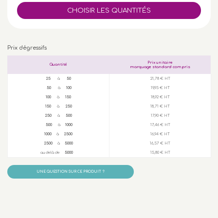
Prix dégressifs
Prix unitaire
Quantité
marquage standard compris
25
à
50
21,78 € HT
50
à
100
19,95 € HT
100
à
150
18,92 € HT
150
à
250
18,71 € HT
250
à
500
17,90 € HT
500
à
1000
17,46 € HT
1000
à
2500
16,94 € HT
2500
à
5000
16,57 € HT
au delà de
5000
15,80 € HT
UNE QUESTION SUR CE PRODUIT ?