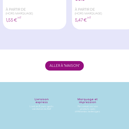
À PARTIR DE
À PARTIR DE
(HORS MARQUAGE)
(HORS MARQUAGE)
HT
HT
1
,55
€
5
,47
€
ALLER À "MAISON"
Livraison
Marquage et
express
impression
Livré en 8 jours après
Personnalisez vos
validation du BàT
produits avec
différentes techniques