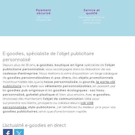
Paiement
Service et
sécurisé
qualité
CB / Visa /
Une équipe dédiée au
MasterCard
succès de votre
communication
E-goodies, spécialiste de l’objet publicitaire
personnalisé
Depuis plus de 30 ans,
e-goodies
,
boutique en ligne
spécialiste de
l’objet
publicitaire personnalisé
, vous accompagne dans la réalisation de vos
cadeaux d’entreprise
. Nous mettons à votre disposition un large catalogue
de
goodies personnalisables
et
pas chers
, des
objets promotionnels
incontournables tels que la
tasse personnalisée
, la
gourde,
le porte-clé
publicitaire
ou le
stylo
aux
vêtements personnalisables
, en passant par
les
goodies pub originaux
et les
goodies écologiques
:
sac tissu
personnalisé, gobelet plastique
et bien plus encore. Avec
e-goodies
,
choisissez dès maintenant
l’objet de communication
idéal pour
surprendre vos clients, prospects ou collaborateurs (
clé USB
personnalisée
, stylo publicitaire
…) et bénéficiez du meilleur prix pour vos
goodies publicitaires
, ainsi que d’une livraison rapide.
L'actualité e-goodies en direct