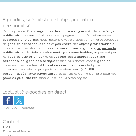
E-goodies, spécialiste de l’objet publicitaire
personnalisé
Depuis plus de 30 ans,
e-goodies
,
boutique en ligne
spécialiste de
l’objet
publicitaire personnalisé
, vous accompagne dans la réalisation de vos
cadeaux d’entreprise
. Nous mettons à votre disposition un large catalogue
de
goodies personnalisables
et
pas chers
, des
objets promotionnels
incontournables tels que la
tasse personnalisée
, la
gourde,
le porte-clé
publicitaire
ou le
stylo
aux
vêtements personnalisables
, en passant par
les
goodies pub originaux
et les
goodies écologiques
:
sac tissu
personnalisé, gobelet plastique
et bien plus encore. Avec
e-goodies
,
choisissez dès maintenant
l’objet de communication
idéal pour
surprendre vos clients, prospects ou collaborateurs (
clé USB
personnalisée
, stylo publicitaire
…) et bénéficiez du meilleur prix pour vos
goodies publicitaires
, ainsi que d’une livraison rapide.
L'actualité e-goodies en direct
Inscription newsletter
Contact
OVDP
20 avenue de Messine