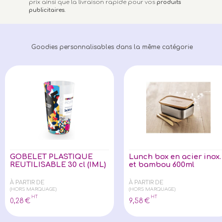
prix ainsi que la livraison rapide pour vos
produits
publicitaires
.
Goodies personnalisables dans la même catégorie
GOBELET PLASTIQUE
Lunch box en acier inox.
REUTILISABLE 30 cl (IML)
et bambou 600ml
À PARTIR DE
À PARTIR DE
(HORS MARQUAGE)
(HORS MARQUAGE)
HT
HT
0
,28
€
9
,58
€