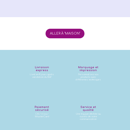
ALLER À "MAISON"
Livraison
Marquage et
express
impression
Livré en 8 jours après
Personnalisez vos
validation du BàT
produits avec
différentes techniques
Paiement
Service et
sécurisé
qualité
CB / Visa /
Une équipe dédiée au
MasterCard
succès de votre
communication