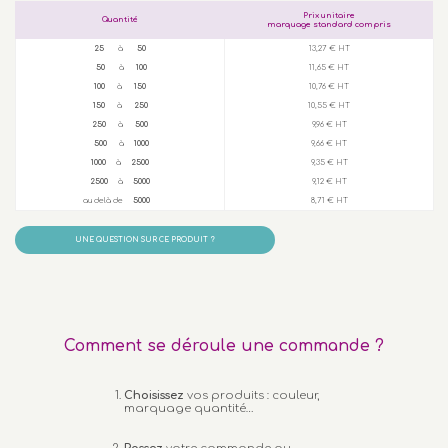
Prix unitaire
Quantité
marquage standard compris
25
à
50
13,27 € HT
50
à
100
11,65 € HT
100
à
150
10,76 € HT
150
à
250
10,55 € HT
250
à
500
9,96 € HT
500
à
1000
9,66 € HT
1000
à
2500
9,35 € HT
2500
à
5000
9,12 € HT
au delà de
5000
8,71 € HT
UNE QUESTION SUR CE PRODUIT ?
Comment se déroule une commande ?
Choisissez
vos produits : couleur,
marquage quantité…