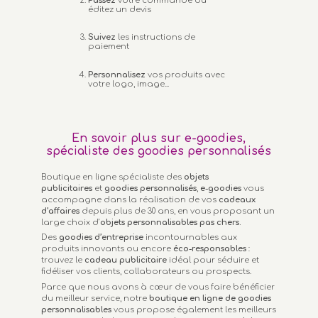
Passez
votre commande ou
éditez un devis
Suivez
les instructions de
paiement
Personnalisez
vos produits avec
votre logo, image...
En savoir plus sur e-goodies,
spécialiste des goodies personnalisés
Boutique en ligne spécialiste des
objets
publicitaires
et
goodies personnalisés
,
e-goodies
vous
accompagne dans la réalisation de vos
cadeaux
d’affaires
depuis plus de 30 ans, en vous proposant un
large choix d’
objets personnalisables
pas chers.
Des
goodies d’entreprise
incontournables aux
produits innovants ou encore
éco-responsables
:
trouvez le
cadeau publicitaire
idéal pour séduire et
fidéliser vos clients, collaborateurs ou prospects.
Parce que nous avons à cœur de vous faire bénéficier
du meilleur service, notre
boutique en ligne de goodies
personnalisables
vous propose également les meilleurs