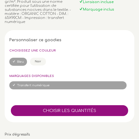
gr/m². Produit sous une norme
Livraison incluse
certifiée pour l'utilisation de
Marquage inclus
substances nocives dans le textile. -
matière : ORGANIC COTTON - DIM. :
65X90CM - Impression : transfert
numérique
Personnaliser ce goodies
CHOISISSEZ UNE COULEUR
Noir
Bleu
MARQUAGES DISPONIBLES
Transfert numérique
Prix dégressifs