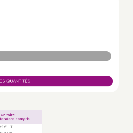
x unitaire
tandard compris
82 € HT