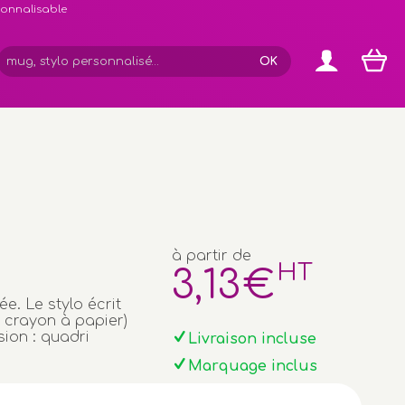
rsonnalisable
à partir de
HT
3
,13
€
e. Le stylo écrit
t crayon à papier)
sion : quadri
Livraison incluse
Marquage inclus