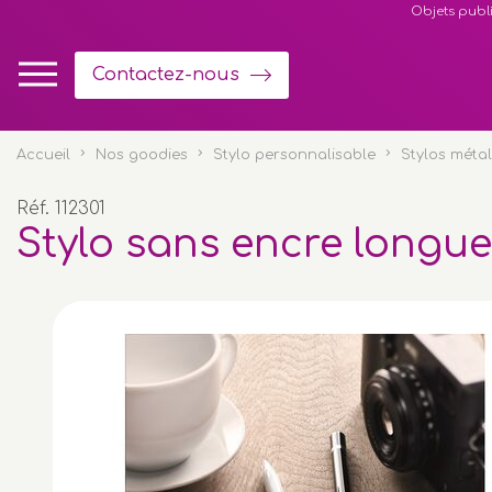
Panneau de gestion des cookies
Objets publi
Contactez-nous
Accueil
Nos goodies
Stylo personnalisable
Stylos métal
Réf. 112301
Stylo sans encre longu