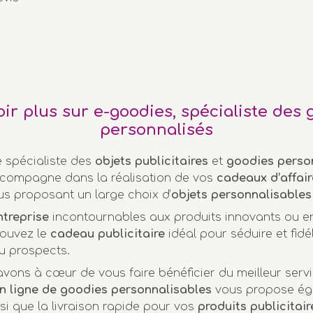
oir plus sur e-goodies, spécialiste des 
personnalisés
e spécialiste des
objets publicitaires
et
goodies perso
compagne dans la réalisation de vos
cadeaux d’affair
us proposant un large choix d’
objets personnalisables
ntreprise
incontournables aux produits innovants ou 
rouvez le
cadeau publicitaire
idéal pour séduire et fidél
u prospects.
vons à cœur de vous faire bénéficier du meilleur servi
n ligne de goodies personnalisables
vous propose ég
nsi que la livraison rapide pour vos
produits publicitair