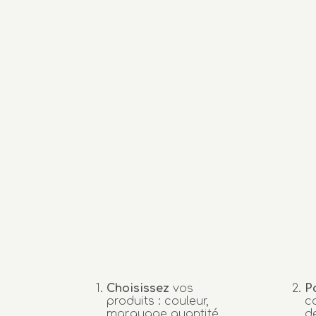
Choisissez
vos
P
produits : couleur,
c
marquage quantité…
d