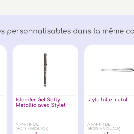
s personnalisables dans la même ca
Islander Gel Softy
stylo bille metal
Metallic avec Stylet
À PARTIR DE
À PARTIR DE
(HORS MARQUAGE)
(HORS MARQUAGE)
HT
HT