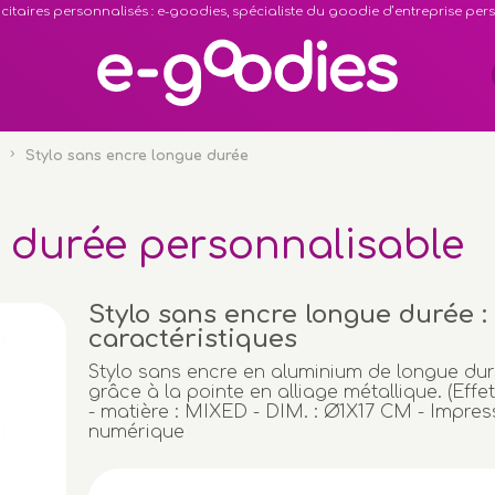
citaires personnalisés : e-goodies, spécialiste du goodie d’entreprise pe
Stylo sans encre longue durée
e durée personnalisable
Stylo sans encre longue durée :
caractéristiques
Stylo sans encre en aluminium de longue duré
grâce à la pointe en alliage métallique. (Effe
- matière : MIXED - DIM. : Ø1X17 CM - Impres
numérique