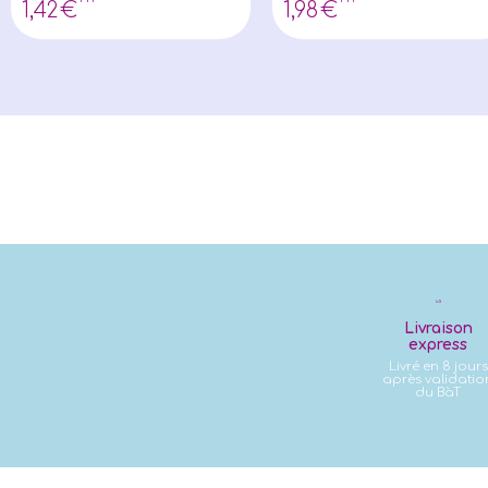
1
,42
€
1
,98
€
Livraison
express
Livré en 8 jours
après validatio
du BàT