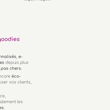
goodies
nnalisés
,
e-
es
depuis plus
pas chers.
encore
éco-
iser vos clients,
ce,
alement les
es
.