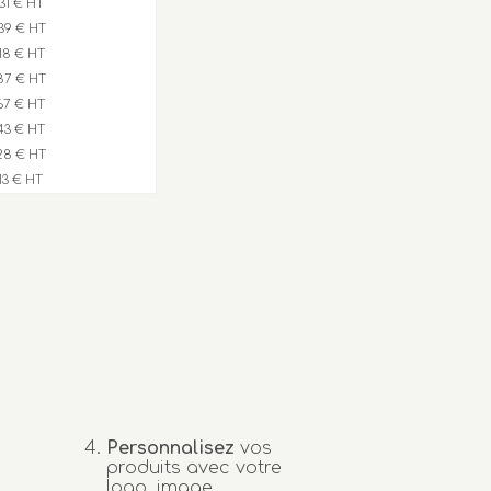
,31 € HT
39 € HT
,18 € HT
87 € HT
,67 € HT
,43 € HT
28 € HT
,13 € HT
Personnalisez
vos
produits avec votre
logo, image...