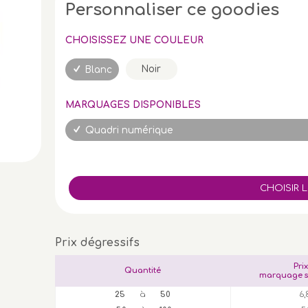
Personnaliser ce goodies
CHOISISSEZ UNE COULEUR
Noir
Blanc
MARQUAGES DISPONIBLES
Quadri numérique
Prix dégressifs
Pri
Quantité
marquage s
25
à
50
6,