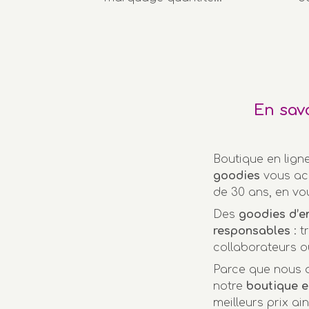
En sav
Boutique en lign
goodies
vous ac
de 30 ans, en vo
Des
goodies d’e
responsables
: t
collaborateurs o
Parce que nous a
notre
boutique e
meilleurs prix ai