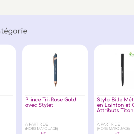
tégorie
Prince Tri-Rose Gold
Stylo Bille Mét
avec Stylet
en Lainton et
Attributs Tita
À PARTIR DE
À PARTIR DE
(HORS MARQUAGE)
(HORS MARQUAGE)
HT
HT