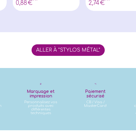
0
,88
€
2
,74
€
ALLER À "STYLOS MÉTAL"
Marquage et
Paiement
impression
sécurisé
Personnalisez vos
CB / Visa /
n
produits avec
MasterCard
d
différentes
techniques