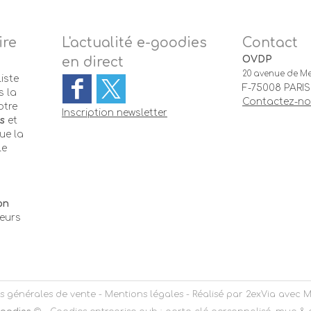
ire
L'actualité e-goodies
Contact
OVDP
en direct
20 avenue de Me
iste
F-75008 PARIS
 la
Contactez-n
otre
Inscription newsletter
s
et
ue la
le
-
on
teurs
s générales de vente
-
Mentions légales
- Réalisé par
2exVia
avec
M