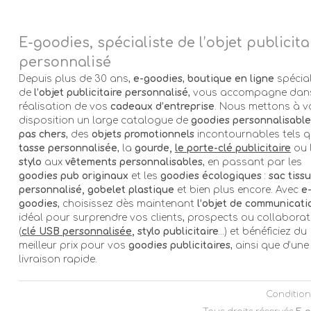
E-goodies, spécialiste de l’objet publicita
personnalisé
Depuis plus de 30 ans,
e-goodies
,
boutique en ligne
spécial
de
l’objet publicitaire personnalisé
, vous accompagne dans
réalisation de vos
cadeaux d’entreprise
. Nous mettons à v
disposition un large catalogue de
goodies personnalisable
pas chers
, des
objets promotionnels
incontournables tels q
tasse personnalisée
, la
gourde,
le porte-clé publicitaire
ou 
stylo
aux
vêtements personnalisables
, en passant par les
goodies pub originaux
et les
goodies écologiques
:
sac tissu
personnalisé, gobelet plastique
et bien plus encore. Avec
e
goodies
, choisissez dès maintenant
l’objet de communicati
idéal pour surprendre vos clients, prospects ou collabora
(
clé USB personnalisée
, stylo publicitaire
…) et bénéficiez du
meilleur prix pour vos
goodies publicitaires
, ainsi que d’une
livraison rapide.
Condition