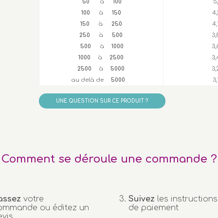
50
à
100
5
100
à
150
4,
150
à
250
4
250
à
500
3,
500
à
1000
3
1000
à
2500
3
2500
à
5000
3,
au delà de
5000
3
UNE QUESTION SUR CE PRODUIT ?
Comment se déroule une commande ?
assez
votre
Suivez
les instructions
ommande ou éditez un
de paiement
evis