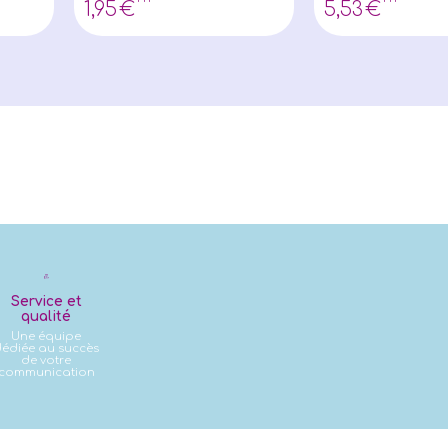
1
,95
€
5
,53
€
Service et
qualité
Une équipe
édiée au succès
de votre
communication