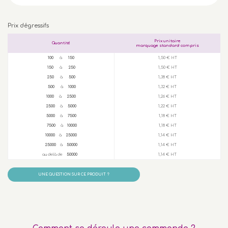
Prix dégressifs
Prix unitaire
Quantité
marquage standard compris
100
à
150
1,50 € HT
150
à
250
1,50 € HT
250
à
500
1,38 € HT
500
à
1000
1,32 € HT
1000
à
2500
1,26 € HT
2500
à
5000
1,22 € HT
5000
à
7500
1,18 € HT
7500
à
10000
1,18 € HT
10000
à
25000
1,14 € HT
25000
à
50000
1,14 € HT
au delà de
50000
1,14 € HT
UNE QUESTION SUR CE PRODUIT ?