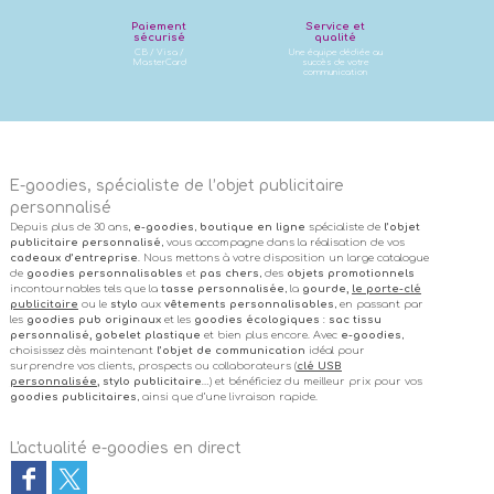
Paiement
Service et
sécurisé
qualité
CB / Visa /
Une équipe dédiée au
MasterCard
succès de votre
communication
E-goodies, spécialiste de l’objet publicitaire
personnalisé
Depuis plus de 30 ans,
e-goodies
,
boutique en ligne
spécialiste de
l’objet
publicitaire personnalisé
, vous accompagne dans la réalisation de vos
cadeaux d’entreprise
. Nous mettons à votre disposition un large catalogue
de
goodies personnalisables
et
pas chers
, des
objets promotionnels
incontournables tels que la
tasse personnalisée
, la
gourde,
le porte-clé
publicitaire
ou le
stylo
aux
vêtements personnalisables
, en passant par
les
goodies pub originaux
et les
goodies écologiques
:
sac tissu
personnalisé, gobelet plastique
et bien plus encore. Avec
e-goodies
,
choisissez dès maintenant
l’objet de communication
idéal pour
surprendre vos clients, prospects ou collaborateurs (
clé USB
personnalisée
, stylo publicitaire
…) et bénéficiez du meilleur prix pour vos
goodies publicitaires
, ainsi que d’une livraison rapide.
L'actualité e-goodies en direct