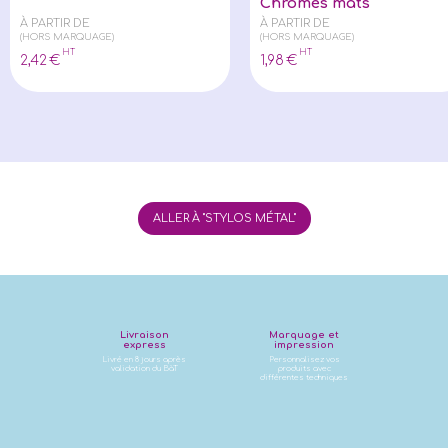
Chromés mats
À PARTIR DE
À PARTIR DE
(HORS MARQUAGE)
(HORS MARQUAGE)
HT
HT
2
,42
€
1
,98
€
ALLER À "STYLOS MÉTAL"
Livraison
Marquage et
express
impression
Livré en 8 jours après
Personnalisez vos
validation du BàT
produits avec
différentes techniques