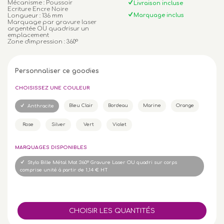
Mécanisme : Poussoir
Livraison incluse
Ecriture Encre Noire
Marquage inclus
Longueur : 136 mm
Marquage par gravure laser
argentée OU quadrisur un
emplacement
Zone d'impression : 360°
Personnaliser ce goodies
CHOISISSEZ UNE COULEUR
Bleu Clair
Bordeau
Marine
Orange
Anthracite
Rose
Silver
Vert
Violet
MARQUAGES DISPONIBLES
Stylo Bille Métal Mat 360° Gravure Laser OU quadri sur corps
comprise unité à partir de 1,14 € HT