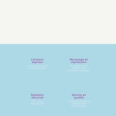
Livraison
Marquage et
express
impression
Livré en 8 jours après
Personnalisez vos
validation du BàT
produits avec
différentes techniques
Paiement
Service et
sécurisé
qualité
CB / Visa /
Une équipe dédiée au
MasterCard
succès de votre
communication