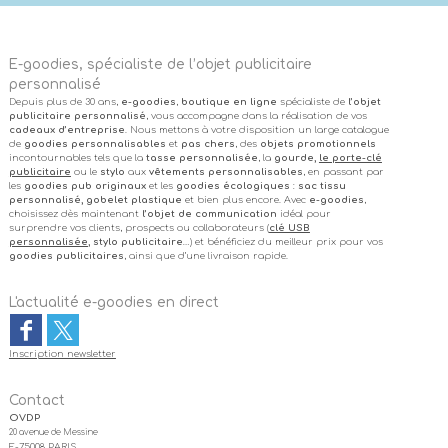
E-goodies, spécialiste de l’objet publicitaire
personnalisé
Depuis plus de 30 ans,
e-goodies
,
boutique en ligne
spécialiste de
l’objet
publicitaire personnalisé
, vous accompagne dans la réalisation de vos
cadeaux d’entreprise
. Nous mettons à votre disposition un large catalogue
de
goodies personnalisables
et
pas chers
, des
objets promotionnels
incontournables tels que la
tasse personnalisée
, la
gourde,
le porte-clé
publicitaire
ou le
stylo
aux
vêtements personnalisables
, en passant par
les
goodies pub originaux
et les
goodies écologiques
:
sac tissu
personnalisé, gobelet plastique
et bien plus encore. Avec
e-goodies
,
choisissez dès maintenant
l’objet de communication
idéal pour
surprendre vos clients, prospects ou collaborateurs (
clé USB
personnalisée
, stylo publicitaire
…) et bénéficiez du meilleur prix pour vos
goodies publicitaires
, ainsi que d’une livraison rapide.
L'actualité e-goodies en direct
Inscription newsletter
Contact
OVDP
20 avenue de Messine
F-75008 PARIS