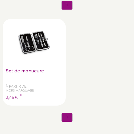
1
Set de manucure
À PARTIR DE
(HORS MARQUAGE)
HT
3
,66
€
1