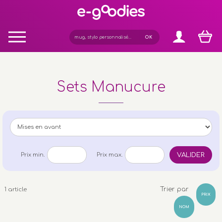
Panneau de gestion des cookies
Sets Manucure
VALIDER
Prix min.
Prix max.
Trier par
1 article
PRIX
NOM