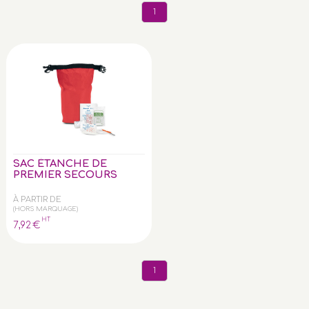
1
SAC ÉTANCHE DE
PREMIER SECOURS
À PARTIR DE
(HORS MARQUAGE)
HT
7
,92
€
1