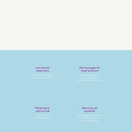
Livraison
Marquage et
express
impression
Livré en 8 jours après
Personnalisez vos
validation du BàT
produits avec
différentes techniques
Paiement
Service et
sécurisé
qualité
CB / Visa /
Une équipe dédiée au
MasterCard
succès de votre
communication