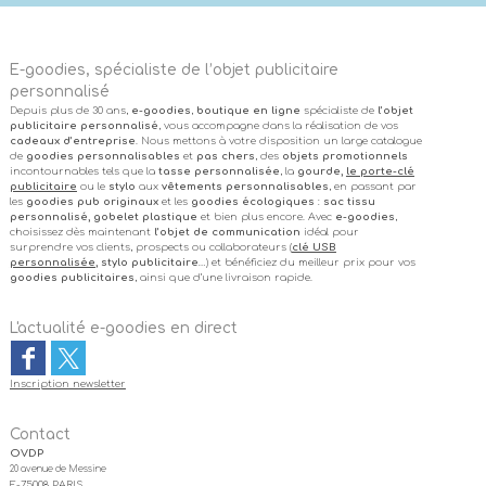
E-goodies, spécialiste de l’objet publicitaire
personnalisé
Depuis plus de 30 ans,
e-goodies
,
boutique en ligne
spécialiste de
l’objet
publicitaire personnalisé
, vous accompagne dans la réalisation de vos
cadeaux d’entreprise
. Nous mettons à votre disposition un large catalogue
de
goodies personnalisables
et
pas chers
, des
objets promotionnels
incontournables tels que la
tasse personnalisée
, la
gourde,
le porte-clé
publicitaire
ou le
stylo
aux
vêtements personnalisables
, en passant par
les
goodies pub originaux
et les
goodies écologiques
:
sac tissu
personnalisé, gobelet plastique
et bien plus encore. Avec
e-goodies
,
choisissez dès maintenant
l’objet de communication
idéal pour
surprendre vos clients, prospects ou collaborateurs (
clé USB
personnalisée
, stylo publicitaire
…) et bénéficiez du meilleur prix pour vos
goodies publicitaires
, ainsi que d’une livraison rapide.
L'actualité e-goodies en direct
Inscription newsletter
Contact
OVDP
20 avenue de Messine
F-75008 PARIS