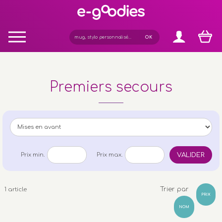
Panneau de gestion des cookies
Premiers secours
VALIDER
Prix min.
Prix max.
Trier par
1 article
PRIX
NOM