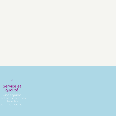
Service et
qualité
Une équipe
édiée au succès
de votre
communication