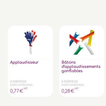
Applaudisseur
Bâtons
d'applaudissements
gonflables
À PARTIR DE
À PARTIR DE
(HORS MARQUAGE)
(HORS MARQUAGE)
HT
HT
0
,77
€
0
,28
€