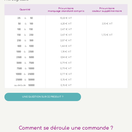
Prix unitaire
Prix unitaire
Quantité
marquage standard compris
couleur supplémentaire
25
à
50
10,22 € HT
50
à
100
6,20 € HT
3,10 € HT
100
à
150
3,47 € HT
150
à
250
3,47 € HT
1,72 € HT
250
à
500
2,07 € HT
500
à
1000
1,44 € HT
1000
à
2500
1,18 € HT
2500
à
5000
0,94 € HT
5000
à
7500
0,79 € HT
7500
à
10000
0,79 € HT
10000
à
25000
0,77 € HT
25000
à
50000
0,76 € HT
au delà de
50000
0,76 € HT
UNE QUESTION SUR CE PRODUIT ?
Comment se déroule une commande ?