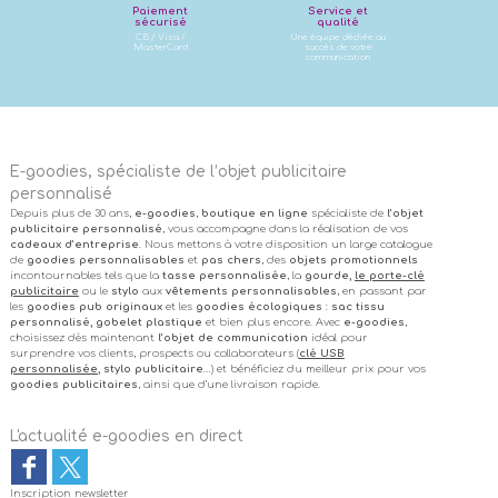
Paiement
Service et
sécurisé
qualité
CB / Visa /
Une équipe dédiée au
MasterCard
succès de votre
communication
E-goodies, spécialiste de l’objet publicitaire
personnalisé
Depuis plus de 30 ans,
e-goodies
,
boutique en ligne
spécialiste de
l’objet
publicitaire personnalisé
, vous accompagne dans la réalisation de vos
cadeaux d’entreprise
. Nous mettons à votre disposition un large catalogue
de
goodies personnalisables
et
pas chers
, des
objets promotionnels
incontournables tels que la
tasse personnalisée
, la
gourde,
le porte-clé
publicitaire
ou le
stylo
aux
vêtements personnalisables
, en passant par
les
goodies pub originaux
et les
goodies écologiques
:
sac tissu
personnalisé, gobelet plastique
et bien plus encore. Avec
e-goodies
,
choisissez dès maintenant
l’objet de communication
idéal pour
surprendre vos clients, prospects ou collaborateurs (
clé USB
personnalisée
, stylo publicitaire
…) et bénéficiez du meilleur prix pour vos
goodies publicitaires
, ainsi que d’une livraison rapide.
L'actualité e-goodies en direct
Inscription newsletter