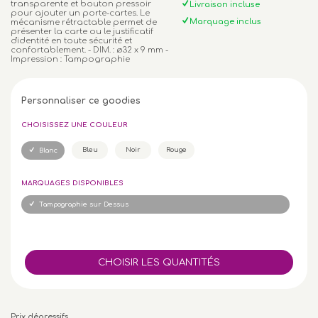
transparente et bouton pressoir
Livraison incluse
pour ajouter un porte-cartes. Le
Marquage inclus
mécanisme rétractable permet de
présenter la carte ou le justificatif
d'identité en toute sécurité et
confortablement. - DIM. : ø32 x 9 mm -
Impression : Tampographie
Personnaliser ce goodies
CHOISISSEZ UNE COULEUR
Bleu
Noir
Rouge
Blanc
MARQUAGES DISPONIBLES
Tampographie sur Dessus
Prix dégressifs