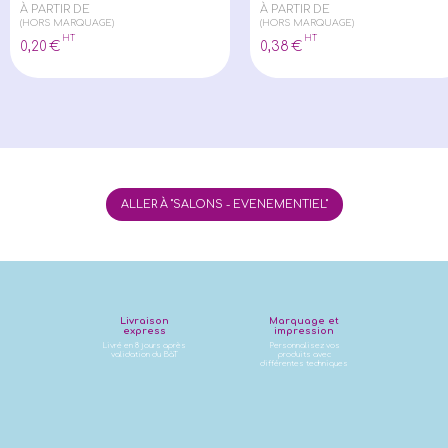
À PARTIR DE
À PARTIR DE
(HORS MARQUAGE)
(HORS MARQUAGE)
HT
HT
0
,20
€
0
,38
€
ALLER À "SALONS - EVENEMENTIEL"
Livraison
Marquage et
express
impression
Livré en 8 jours après
Personnalisez vos
validation du BàT
produits avec
différentes techniques