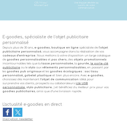
CB / Visa /
Une équipe dédiée au
MasterCard
succès de votre
communication
E-goodies, spécialiste de l’objet publicitaire
personnalisé
Depuis plus de 30 ans,
e-goodies
,
boutique en ligne
spécialiste de
l’objet
publicitaire personnalisé
, vous accompagne dans la réalisation de vos
cadeaux d’entreprise
. Nous mettons à votre disposition un large catalogue
de
goodies personnalisables
et
pas chers
, des
objets promotionnels
incontournables tels que la
tasse personnalisée
, la
gourde,
le porte-clé
publicitaire
ou le
stylo
aux
vêtements personnalisables
, en passant par
les
goodies pub originaux
et les
goodies écologiques
:
sac tissu
personnalisé, gobelet plastique
et bien plus encore. Avec
e-goodies
,
choisissez dès maintenant
l’objet de communication
idéal pour
surprendre vos clients, prospects ou collaborateurs (
clé USB
personnalisée
, stylo publicitaire
…) et bénéficiez du meilleur prix pour vos
goodies publicitaires
, ainsi que d’une livraison rapide.
L'actualité e-goodies en direct
Inscription newsletter