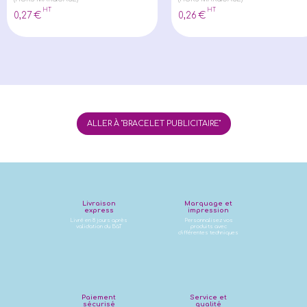
HT
HT
0
,27
€
0
,26
€
ALLER À "BRACELET PUBLICITAIRE"
Livraison
Marquage et
express
impression
Livré en 8 jours après
Personnalisez vos
validation du BàT
produits avec
différentes techniques
Paiement
Service et
sécurisé
qualité