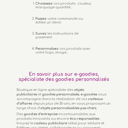
Choisissez
vos produits : couleur,
marquage quantité…
Passez
votre commande ou
éditez un devis
Suivez
les instructions de
paiement
Personnalisez
vos produits avec
votre logo, image...
En savoir plus sur e-goodies,
spécialiste des goodies personnalisés
Boutique en ligne spécialiste des
objets
publicitaires
et
goodies personnalisés
,
e-goodies
vous
accompagne dans la réalisation de vos
cadeaux
d’affaires
depuis plus de 30 ans, en vous proposant un
large choix d’
objets personnalisables
pas chers.
Des
goodies d’entreprise
incontournables aux
produits innovants ou encore
éco-responsables
:
trouvez le
cadeau publicitaire
idéal pour séduire et
fidéliser vos clients, collaborateurs ou prospects.