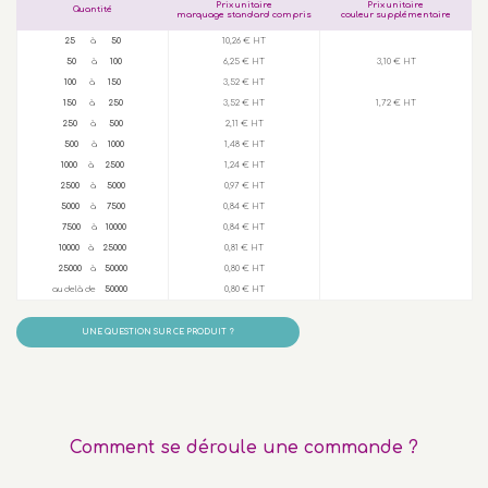
Prix unitaire
Prix unitaire
Quantité
marquage standard compris
couleur supplémentaire
25
à
50
10,26 € HT
50
à
100
6,25 € HT
3,10 € HT
100
à
150
3,52 € HT
150
à
250
3,52 € HT
1,72 € HT
250
à
500
2,11 € HT
500
à
1000
1,48 € HT
1000
à
2500
1,24 € HT
2500
à
5000
0,97 € HT
5000
à
7500
0,84 € HT
7500
à
10000
0,84 € HT
10000
à
25000
0,81 € HT
25000
à
50000
0,80 € HT
au delà de
50000
0,80 € HT
UNE QUESTION SUR CE PRODUIT ?
Comment se déroule une commande ?