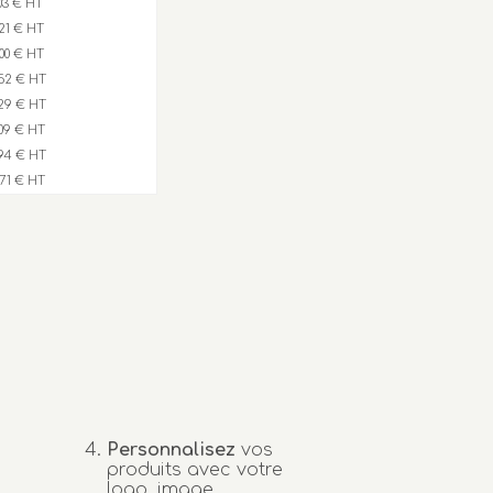
,03 € HT
,21 € HT
,00 € HT
52 € HT
29 € HT
,09 € HT
94 € HT
,71 € HT
Personnalisez
vos
produits avec votre
logo, image...