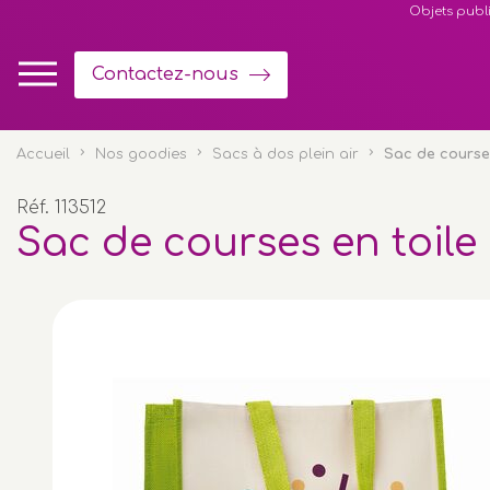
Panneau de gestion des cookies
Objets publi
Contactez-nous
Accueil
Nos goodies
Sacs à dos plein air
Sac de courses
Réf. 113512
Sac de courses en toile