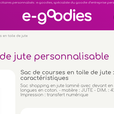
citaires personnalisés : e-goodies, spécialiste du goodie d’entreprise pe
 en toile de jute
 de jute personnalisable
Sac de courses en toile de jute 
caractéristiques
Sac shopping en jute laminé avec devant en 
longues en coton. - matière : JUTE - DIM. : 
Impression : transfert numérique