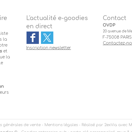
ire
L'actualité e-goodies
Contact
OVDP
en direct
20 avenue de Me
iste
F-75008 PARIS
 la
Contactez-n
otre
Inscription newsletter
s
et
ue la
le
-
on
teurs
s générales de vente
-
Mentions légales
- Réalisé par
2exVia
avec
M