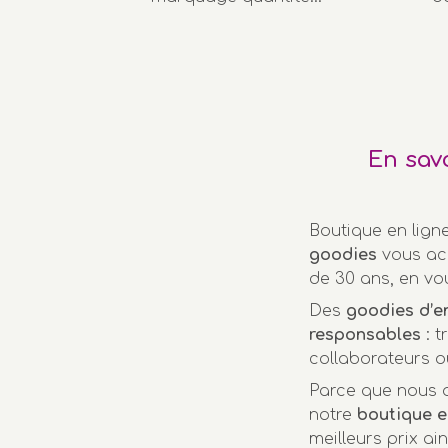
En sav
Boutique en lign
goodies
vous ac
de 30 ans, en vo
Des
goodies d’e
responsables
: t
collaborateurs o
Parce que nous a
notre
boutique e
meilleurs prix ai