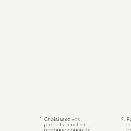
Choisissez
vos
P
produits : couleur,
c
marquage quantité…
d