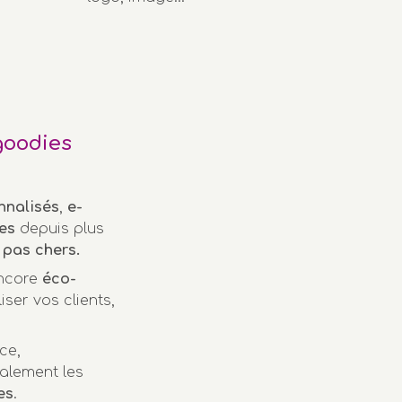
goodies
nnalisés
,
e-
es
depuis plus
pas chers.
encore
éco-
iser vos clients,
ce,
alement les
es
.