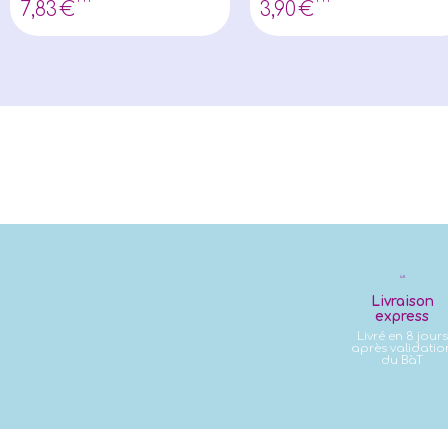
7
,83
€
3
,90
€
Livraison
express
Livré en 8 jours
après validatio
du BàT