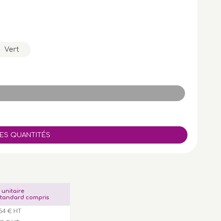
Vert
x unitaire
tandard compris
54 € HT