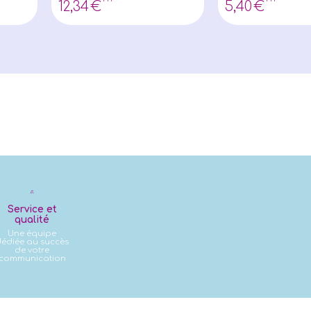
12
,34
€
5
,40
€
Service et
qualité
Une équipe
édiée au succès
de votre
communication