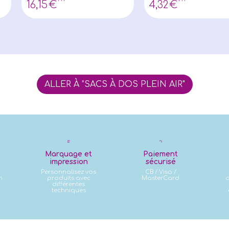
16
,15
€
4
,32
€
ALLER À "SACS À DOS PLEIN AIR"
Marquage et
Paiement
impression
sécurisé
Personnalisez vos
CB / Visa /
n
produits avec
MasterCard
d
différentes
techniques