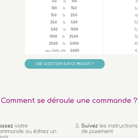
50
à
100
7
100
à
150
6
150
à
250
6
250
à
500
5,
500
à
1000
5,
1000
à
2500
5
2500
à
5000
4,
au delà de
5000
4
UNE QUESTION SUR CE PRODUIT ?
Comment se déroule une commande ?
assez
votre
Suivez
les instructions
ommande ou éditez un
de paiement
evis