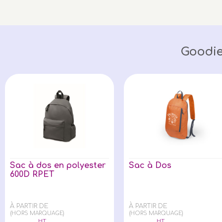
Goodie
Sac à dos en polyester
Sac à Dos
600D RPET
À PARTIR DE
À PARTIR DE
(HORS MARQUAGE)
(HORS MARQUAGE)
HT
HT