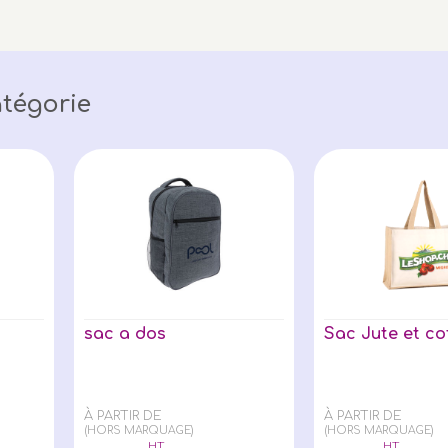
tégorie
sac a dos
Sac Jute et co
À PARTIR DE
À PARTIR DE
(HORS MARQUAGE)
(HORS MARQUAGE)
HT
HT