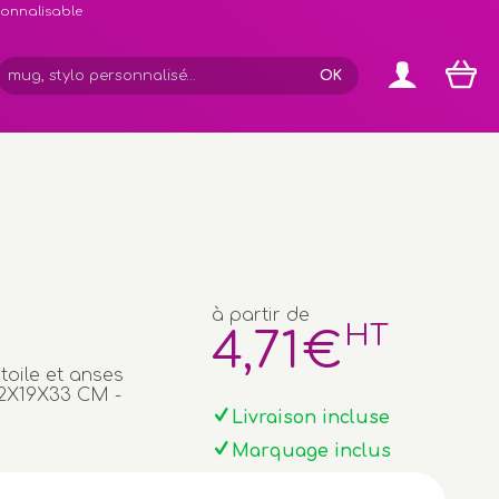
rsonnalisable
:
à partir de
HT
4
,71
€
toile et anses
42X19X33 CM -
Livraison incluse
Marquage inclus