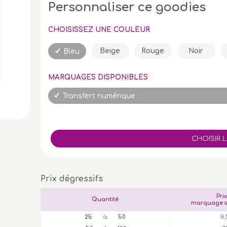
Personnaliser ce goodies
CHOISISSEZ UNE COULEUR
Beige
Rouge
Noir
Bleu
MARQUAGES DISPONIBLES
Transfert numérique
Prix dégressifs
Pri
Quantité
marquage s
25
à
50
8,