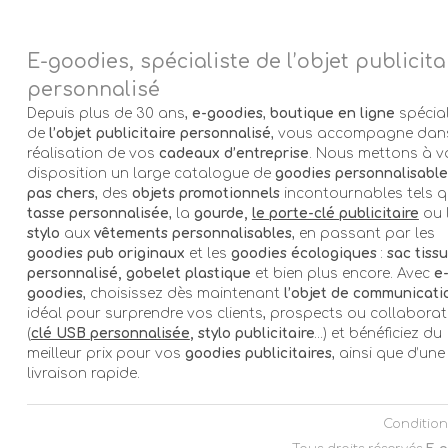
E-goodies, spécialiste de l’objet publicita
personnalisé
Depuis plus de 30 ans,
e-goodies
,
boutique en ligne
spécial
de
l’objet publicitaire personnalisé
, vous accompagne dans
réalisation de vos
cadeaux d’entreprise
. Nous mettons à v
disposition un large catalogue de
goodies personnalisable
pas chers
, des
objets promotionnels
incontournables tels q
tasse personnalisée
, la
gourde,
le porte-clé publicitaire
ou 
stylo
aux
vêtements personnalisables
, en passant par les
goodies pub originaux
et les
goodies écologiques
:
sac tissu
personnalisé, gobelet plastique
et bien plus encore. Avec
e
goodies
, choisissez dès maintenant
l’objet de communicati
idéal pour surprendre vos clients, prospects ou collabora
(
clé USB personnalisée
, stylo publicitaire
…) et bénéficiez du
meilleur prix pour vos
goodies publicitaires
, ainsi que d’une
livraison rapide.
Condition