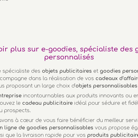
oir plus sur e-goodies, spécialiste des 
personnalisés
e spécialiste des
objets publicitaires
et
goodies perso
compagne dans la réalisation de vos
cadeaux d’affair
us proposant un large choix d’
objets personnalisables
ntreprise
incontournables aux produits innovants ou 
rouvez le
cadeau publicitaire
idéal pour séduire et fidél
u prospects.
vons à cœur de vous faire bénéficier du meilleur servi
n ligne de goodies personnalisables
vous propose ég
nsi que la livraison rapide pour vos
produits publicitair