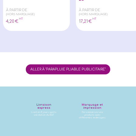
À PARTIR DE
À PARTIR DE
(HORS MARQUAGE)
(HORS MARQUAGE)
HT
HT
4
,20
€
17
,21
€
ALLER À "PARAPLUIE PLIABLE PUBLICITAIRE"
Livraison
Marquage et
express
impression
Livré en 8 jours après
Personnalisez vos
validation du BàT
produits avec
différentes techniques