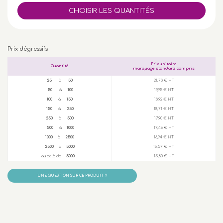
Prix dégressifs
Prix unitaire
Quantité
marquage standard compris
25
à
50
21,78 € HT
50
à
100
19,95 € HT
100
à
150
18,92 € HT
150
à
250
18,71 € HT
250
à
500
17,90 € HT
500
à
1000
17,46 € HT
1000
à
2500
16,94 € HT
2500
à
5000
16,57 € HT
au delà de
5000
15,80 € HT
UNE QUESTION SUR CE PRODUIT ?