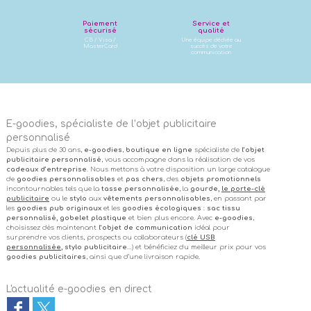
Paiement
Service et
sécurisé
qualité
CB / Visa /
Une équipe dédiée au
MasterCard
succès de votre
communication
E-goodies, spécialiste de l’objet publicitaire
personnalisé
Depuis plus de 30 ans,
e-goodies
,
boutique en ligne
spécialiste de
l’objet
publicitaire personnalisé
, vous accompagne dans la réalisation de vos
cadeaux d’entreprise
. Nous mettons à votre disposition un large catalogue
de
goodies personnalisables
et
pas chers
, des
objets promotionnels
incontournables tels que la
tasse personnalisée
, la
gourde,
le porte-clé
publicitaire
ou le
stylo
aux
vêtements personnalisables
, en passant par
les
goodies pub originaux
et les
goodies écologiques
:
sac tissu
personnalisé, gobelet plastique
et bien plus encore. Avec
e-goodies
,
choisissez dès maintenant
l’objet de communication
idéal pour
surprendre vos clients, prospects ou collaborateurs (
clé USB
personnalisée
, stylo publicitaire
…) et bénéficiez du meilleur prix pour vos
goodies publicitaires
, ainsi que d’une livraison rapide.
L'actualité e-goodies en direct