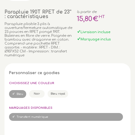
Parapluie 190T RPET de 23''
à partir de
: caractéristiques
HT
15
,80
€
Parapluie pliable 3 plis à
ouverture/fermeture automatique de
23 pouces en RPET pongé 190T.
Livraison incluse
Baleines en fibre de verre. Poignée en
Marquage inclus
bambou avec dragonne en coton.
Comprend une pochette RPET
assortie. - matière : RPET - DIM. :
Ø107X52 CM - Impression : transfert
numérique
Personnaliser ce goodies
CHOISISSEZ UNE COULEUR
Noir
Bleu royal
Bleu
MARQUAGES DISPONIBLES
Transfert numérique