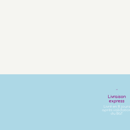
Livraison
express
Livré en 8 jours
après validatio
du BàT