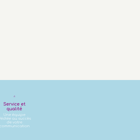
Service et
qualité
Une équipe
édiée au succès
de votre
communication