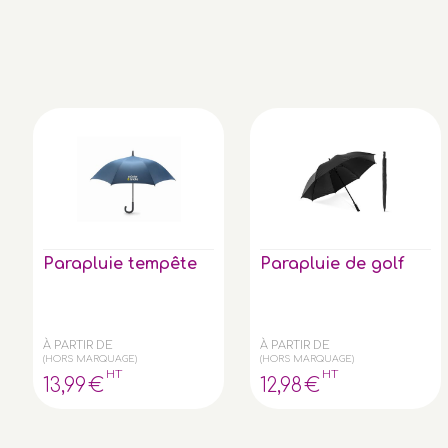
Parapluie tempête
Parapluie de golf
À PARTIR DE
À PARTIR DE
(HORS MARQUAGE)
(HORS MARQUAGE)
HT
HT
13
,99
€
12
,98
€