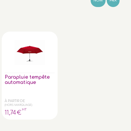
NOM
PRIX
Parapluie tempête
automatique
À PARTIR DE
(HORS MARQUAGE)
HT
11
,74
€