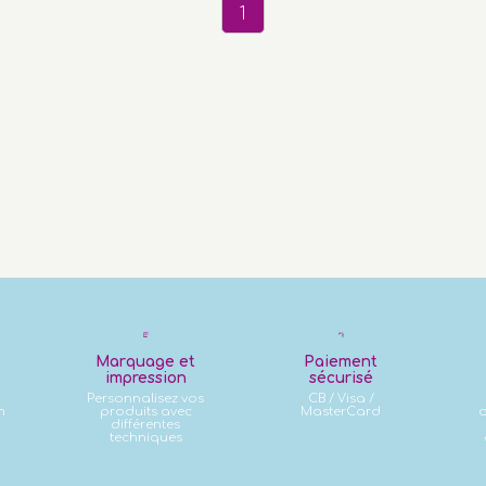
1
Marquage et
Paiement
impression
sécurisé
Personnalisez vos
CB / Visa /
n
produits avec
MasterCard
d
différentes
techniques