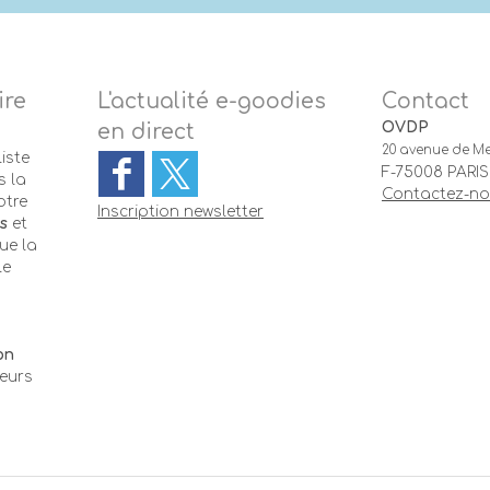
ire
L'actualité e-goodies
Contact
OVDP
en direct
20 avenue de Me
iste
F-75008 PARIS
 la
Contactez-n
otre
Inscription newsletter
s
et
ue la
le
-
on
teurs