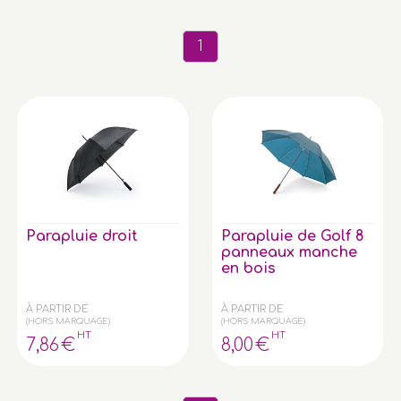
1
Parapluie droit
Parapluie de Golf 8
panneaux manche
en bois
À PARTIR DE
À PARTIR DE
(HORS MARQUAGE)
(HORS MARQUAGE)
HT
HT
7
,86
€
8
,00
€