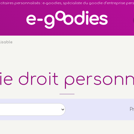
citaires personnalisés : e-goodies, spécialiste du goodie d’entreprise pe
lisable
ie droit personn
P