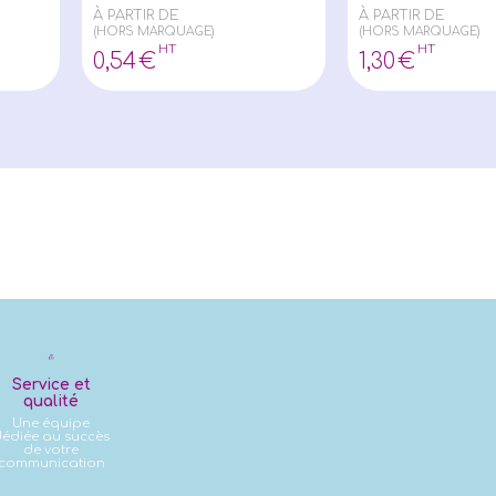
À PARTIR DE
À PARTIR DE
(HORS MARQUAGE)
(HORS MARQUAGE)
HT
HT
0
,54
€
1
,30
€
Service et
qualité
Une équipe
édiée au succès
de votre
communication