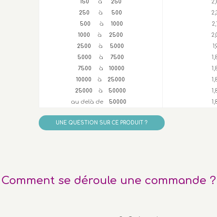
150
à
250
2,
250
à
500
2
500
à
1000
2
1000
à
2500
2
2500
à
5000
1
5000
à
7500
1
7500
à
10000
1
10000
à
25000
1
25000
à
50000
1
au delà de
50000
1
UNE QUESTION SUR CE PRODUIT ?
Comment se déroule une commande ?