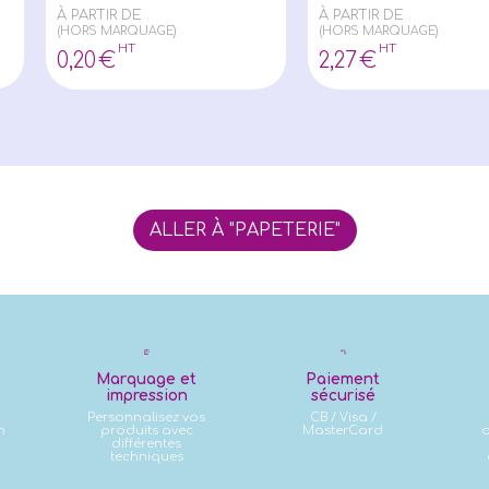
À PARTIR DE
À PARTIR DE
(HORS MARQUAGE)
(HORS MARQUAGE)
HT
HT
0
,20
€
2
,27
€
ALLER À "PAPETERIE"
Marquage et
Paiement
impression
sécurisé
Personnalisez vos
CB / Visa /
n
produits avec
MasterCard
d
différentes
techniques