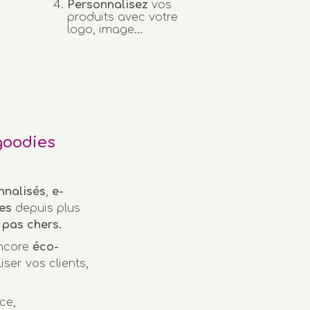
Personnalisez
vos
produits avec votre
logo, image...
goodies
nnalisés
,
e-
es
depuis plus
pas chers.
encore
éco-
iser vos clients,
ce,