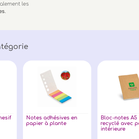
alement les
es
.
tégorie
hesif
Notes adhésives en
Bloc-notes A5
papier à plante
recyclé avec 
intérieure