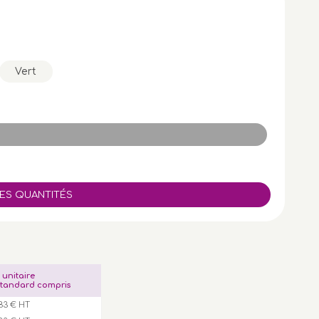
Vert
x unitaire
tandard compris
83 € HT