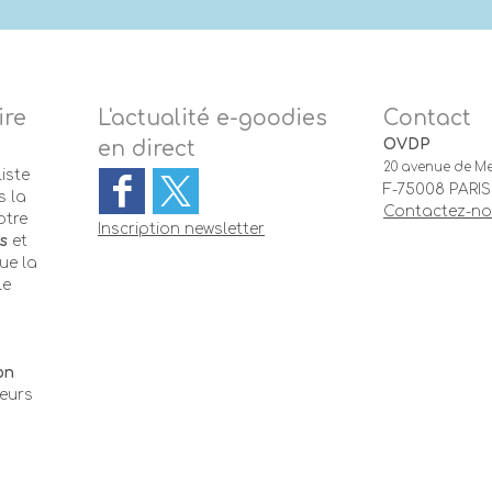
ire
L'actualité e-goodies
Contact
OVDP
en direct
20 avenue de Me
iste
F-75008 PARIS
 la
Contactez-n
otre
Inscription newsletter
s
et
ue la
le
-
on
teurs