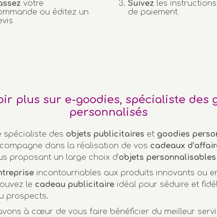
assez
votre
Suivez
les instructions
ommande ou éditez un
de paiement
evis
oir plus sur e-goodies, spécialiste des 
personnalisés
e spécialiste des
objets publicitaires
et
goodies perso
compagne dans la réalisation de vos
cadeaux d’affair
us proposant un large choix d’
objets personnalisables
ntreprise
incontournables aux produits innovants ou 
rouvez le
cadeau publicitaire
idéal pour séduire et fidél
u prospects.
vons à cœur de vous faire bénéficier du meilleur servi