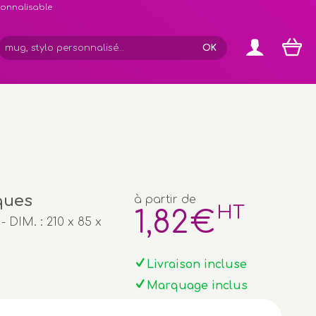
rsonnalisable
ques
à partir de
HT
1
,82
€
 DIM. : 210 x 85 x
Livraison incluse
Marquage inclus