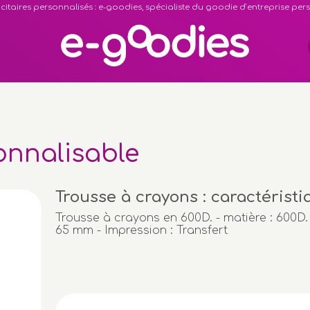
citaires personnalisés : e-goodies, spécialiste du goodie d’entreprise pe
onnalisable
Trousse à crayons : caractéristi
Trousse à crayons en 600D. - matière : 600D. -
65 mm - Impression : Transfert