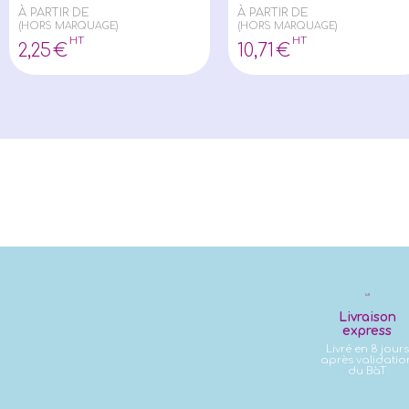
À PARTIR DE
À PARTIR DE
(HORS MARQUAGE)
(HORS MARQUAGE)
HT
HT
2
,25
€
10
,71
€
Livraison
express
Livré en 8 jours
après validatio
du BàT