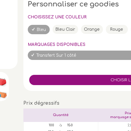
Personnaliser ce goodies
CHOISISSEZ UNE COULEUR
Bleu Clair
Orange
Rouge
Bleu
MARQUAGES DISPONIBLES
Transfert Sur 1 côté
Prix dégressifs
Pri
Quantité
marquage s
100
à
150
2,