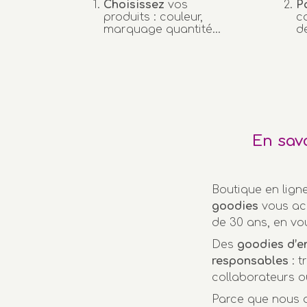
Choisissez
vos
P
produits : couleur,
c
marquage quantité…
d
En sav
Boutique en lign
goodies
vous ac
de 30 ans, en vo
Des
goodies d’e
responsables
: t
collaborateurs o
Parce que nous a