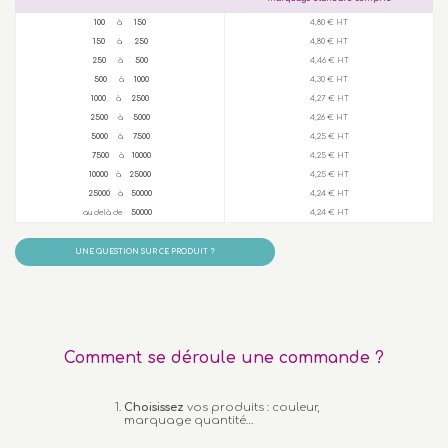
100
à
150
4,80 € HT
150
à
250
4,80 € HT
250
à
500
4,46 € HT
500
à
1000
4,30 € HT
1000
à
2500
4,27 € HT
2500
à
5000
4,26 € HT
5000
à
7500
4,25 € HT
7500
à
10000
4,25 € HT
10000
à
25000
4,25 € HT
25000
à
50000
4,24 € HT
au delà de
50000
4,24 € HT
UNE QUESTION SUR CE PRODUIT ?
Comment se déroule une commande ?
Choisissez
vos produits : couleur,
marquage quantité…