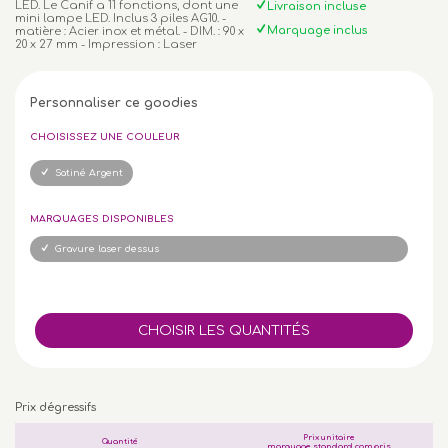
LED. Le Canif a 11 fonctions, dont une
Livraison incluse
mini lampe LED. Inclus 3 piles AG10. -
Marquage inclus
matière : Acier inox et métal. - DIM. : 90 x
20 x 27 mm - Impression : Laser
Personnaliser ce goodies
CHOISISSEZ UNE COULEUR
Satiné Argent
MARQUAGES DISPONIBLES
Gravure laser dessus
Prix dégressifs
Prix unitaire
Quantité
marquage standard compris