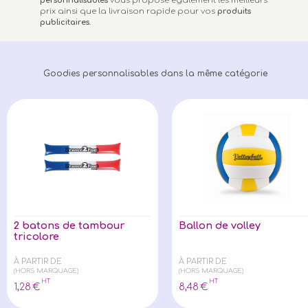
personnalisables
vous propose également les meilleurs
prix ainsi que la livraison rapide pour vos
produits
publicitaires
.
Goodies personnalisables dans la même catégorie
2 batons de tambour
Ballon de volley
tricolore
À PARTIR DE
À PARTIR DE
(HORS MARQUAGE)
(HORS MARQUAGE)
HT
HT
1
,28
€
8
,48
€