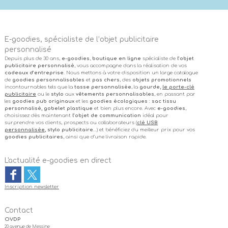
E-goodies, spécialiste de l’objet publicitaire
personnalisé
Depuis plus de 30 ans,
e-goodies
,
boutique en ligne
spécialiste de
l’objet
publicitaire personnalisé
, vous accompagne dans la réalisation de vos
cadeaux d’entreprise
. Nous mettons à votre disposition un large catalogue
de
goodies personnalisables
et
pas chers
, des
objets promotionnels
incontournables tels que la
tasse personnalisée
, la
gourde,
le porte-clé
publicitaire
ou le
stylo
aux
vêtements personnalisables
, en passant par
les
goodies pub originaux
et les
goodies écologiques
:
sac tissu
personnalisé, gobelet plastique
et bien plus encore. Avec
e-goodies
,
choisissez dès maintenant
l’objet de communication
idéal pour
surprendre vos clients, prospects ou collaborateurs (
clé USB
personnalisée
, stylo publicitaire
…) et bénéficiez du meilleur prix pour vos
goodies publicitaires
, ainsi que d’une livraison rapide.
L'actualité e-goodies en direct
Inscription newsletter
Contact
OVDP
20 avenue de Messine