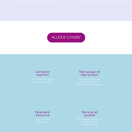
ALLER À "LOISIRS"
Livraison
Marquage et
express
impression
Livré en 8 jours après
Personnalisez vos
validation du BàT
produits avec
différentes techniques
Paiement
Service et
sécurisé
qualité
CB / Visa /
Une équipe dédiée au
MasterCard
succès de votre
communication