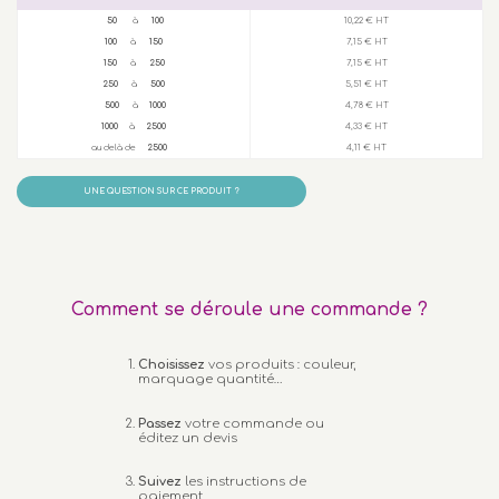
50
à
100
10,22 € HT
100
à
150
7,15 € HT
150
à
250
7,15 € HT
250
à
500
5,51 € HT
500
à
1000
4,78 € HT
1000
à
2500
4,33 € HT
au delà de
2500
4,11 € HT
UNE QUESTION SUR CE PRODUIT ?
Comment se déroule une commande ?
Choisissez
vos produits : couleur,
marquage quantité…
Passez
votre commande ou
éditez un devis
Suivez
les instructions de
paiement