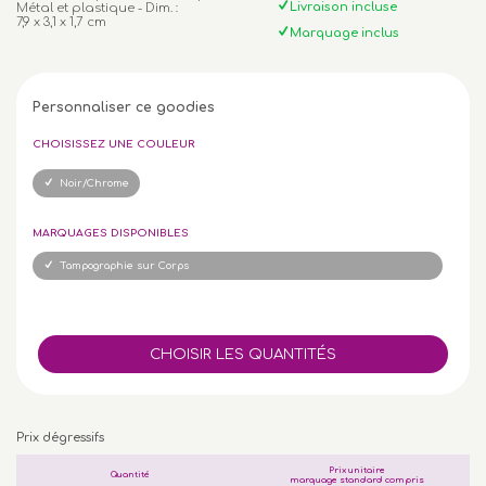
Livraison incluse
Métal et plastique - Dim. :
7,9 x 3,1 x 1,7 cm
Marquage inclus
Personnaliser ce goodies
CHOISISSEZ UNE COULEUR
Noir/Chrome
MARQUAGES DISPONIBLES
Tampographie sur Corps
Prix dégressifs
Prix unitaire
Quantité
marquage standard compris