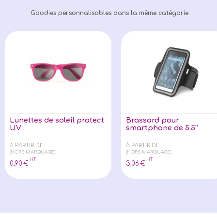
Goodies personnalisables dans la même catégorie
Lunettes de soleil protect
Brassard pour
UV
smartphone de 5.5''
À PARTIR DE
À PARTIR DE
(HORS MARQUAGE)
(HORS MARQUAGE)
HT
HT
0
,90
€
3
,06
€