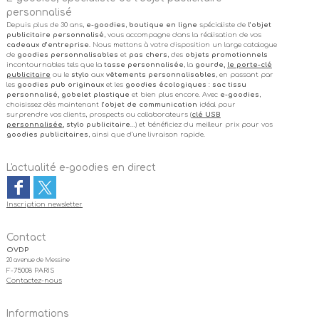
personnalisé
Depuis plus de 30 ans,
e-goodies
,
boutique en ligne
spécialiste de
l’objet
publicitaire personnalisé
, vous accompagne dans la réalisation de vos
cadeaux d’entreprise
. Nous mettons à votre disposition un large catalogue
de
goodies personnalisables
et
pas chers
, des
objets promotionnels
incontournables tels que la
tasse personnalisée
, la
gourde,
le porte-clé
publicitaire
ou le
stylo
aux
vêtements personnalisables
, en passant par
les
goodies pub originaux
et les
goodies écologiques
:
sac tissu
personnalisé, gobelet plastique
et bien plus encore. Avec
e-goodies
,
choisissez dès maintenant
l’objet de communication
idéal pour
surprendre vos clients, prospects ou collaborateurs (
clé USB
personnalisée
, stylo publicitaire
…) et bénéficiez du meilleur prix pour vos
goodies publicitaires
, ainsi que d’une livraison rapide.
L'actualité e-goodies en direct
Inscription newsletter
Contact
OVDP
20 avenue de Messine
F-75008 PARIS
Contactez-nous
Informations