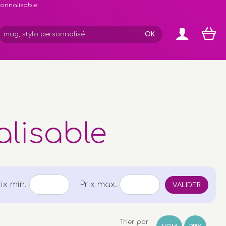
rsonnalisable
alisable
rix min.
Prix max.
VALIDER
Trier par