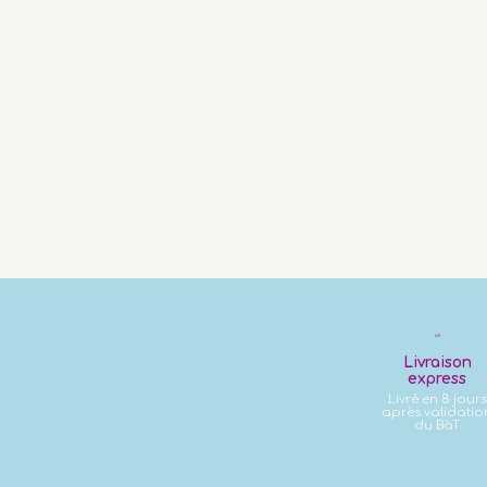
Livraison
express
Livré en 8 jours
après validatio
du BàT