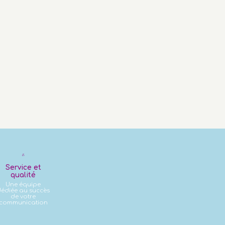
Service et
qualité
Une équipe
édiée au succès
de votre
communication