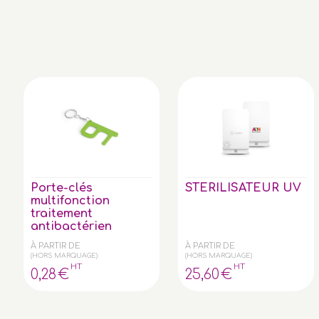
Porte-clés
STERILISATEUR UV
multifonction
traitement
antibactérien
À PARTIR DE
À PARTIR DE
(HORS MARQUAGE)
(HORS MARQUAGE)
HT
HT
0
,28
€
25
,60
€