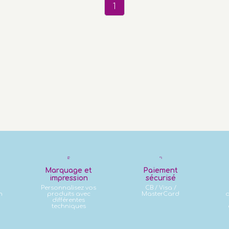
1
Marquage et
Paiement
impression
sécurisé
Personnalisez vos
CB / Visa /
n
produits avec
MasterCard
d
différentes
techniques