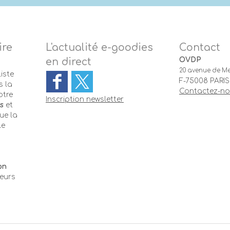
ire
L'actualité e-goodies
Contact
OVDP
en direct
20 avenue de Me
iste
F-75008 PARIS
 la
Contactez-n
otre
Inscription newsletter
s
et
ue la
le
-
on
teurs