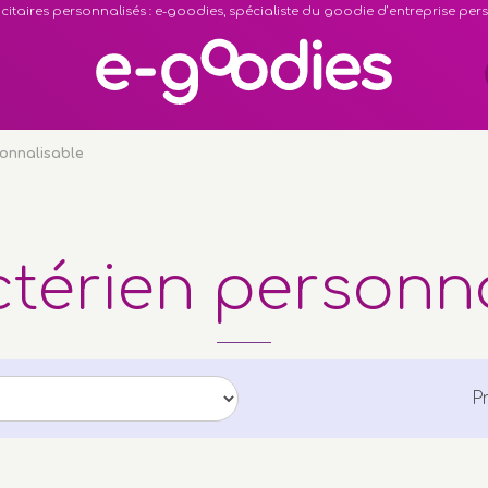
citaires personnalisés : e-goodies, spécialiste du goodie d’entreprise pe
sonnalisable
térien personn
P