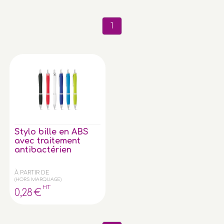
1
Stylo bille en ABS
avec traitement
antibactérien
À PARTIR DE
(HORS MARQUAGE)
HT
0
,28
€