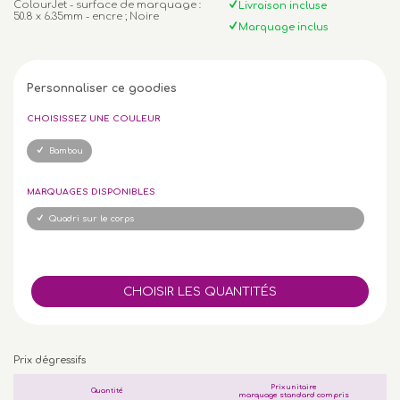
ColourJet - surface de marquage :
Livraison incluse
50.8 x 6.35mm - encre ; Noire
Marquage inclus
Personnaliser ce goodies
CHOISISSEZ UNE COULEUR
Bambou
MARQUAGES DISPONIBLES
Quadri sur le corps
Prix dégressifs
Prix unitaire
Quantité
marquage standard compris