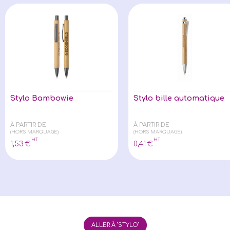
Stylo Bambowie
Stylo bille automatique
À PARTIR DE
À PARTIR DE
(HORS MARQUAGE)
(HORS MARQUAGE)
HT
HT
1
,53
€
0
,41
€
ALLER À "STYLO"