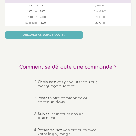
500
à
1000
1,70 € HT
1000
à
2500
1,64 € HT
2500
à
5000
1,60 € HT
au delà de
5000
1,60 € HT
UNE QUESTION SUR CE PRODUIT ?
Comment se déroule une commande ?
Choisissez
vos produits : couleur,
marquage quantité…
Passez
votre commande ou
éditez un devis
Suivez
les instructions de
paiement
Personnalisez
vos produits avec
votre logo, image...