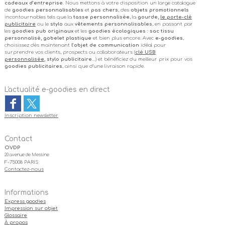
cadeaux d’entreprise
. Nous mettons à votre disposition un large catalogue
de
goodies personnalisables
et
pas chers
, des
objets promotionnels
incontournables tels que la
tasse personnalisée
, la
gourde,
le porte-clé
publicitaire
ou le
stylo
aux
vêtements personnalisables
, en passant par
les
goodies pub originaux
et les
goodies écologiques
:
sac tissu
personnalisé, gobelet plastique
et bien plus encore. Avec
e-goodies
,
choisissez dès maintenant
l’objet de communication
idéal pour
surprendre vos clients, prospects ou collaborateurs (
clé USB
personnalisée
, stylo publicitaire
…) et bénéficiez du meilleur prix pour vos
goodies publicitaires
, ainsi que d’une livraison rapide.
L'actualité e-goodies en direct
Inscription newsletter
Contact
OVDP
20 avenue de Messine
F-75008 PARIS
Contactez-nous
Informations
Express goodies
Impression sur objet
Glossaire
À propos