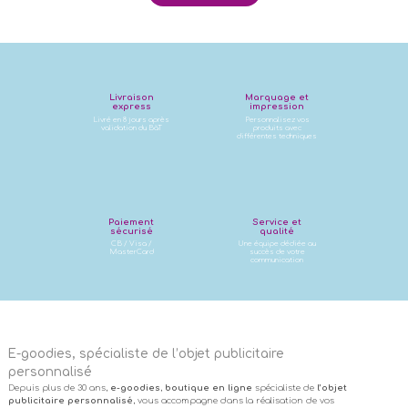
Livraison
Marquage et
express
impression
Livré en 8 jours après
Personnalisez vos
validation du BàT
produits avec
différentes techniques
Paiement
Service et
sécurisé
qualité
CB / Visa /
Une équipe dédiée au
MasterCard
succès de votre
communication
E-goodies, spécialiste de l’objet publicitaire
personnalisé
Depuis plus de 30 ans,
e-goodies
,
boutique en ligne
spécialiste de
l’objet
publicitaire personnalisé
, vous accompagne dans la réalisation de vos