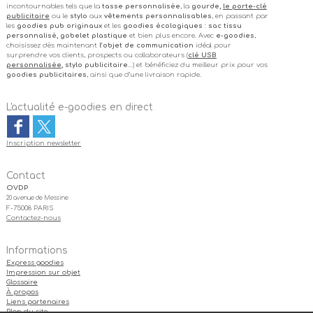
incontournables tels que la
tasse personnalisée
, la
gourde,
le porte-clé
publicitaire
ou le
stylo
aux
vêtements personnalisables
, en passant par
les
goodies pub originaux
et les
goodies écologiques
:
sac tissu
personnalisé, gobelet plastique
et bien plus encore. Avec
e-goodies
,
choisissez dès maintenant
l’objet de communication
idéal pour
surprendre vos clients, prospects ou collaborateurs (
clé USB
personnalisée
, stylo publicitaire
…) et bénéficiez du meilleur prix pour vos
goodies publicitaires
, ainsi que d’une livraison rapide.
L'actualité e-goodies en direct
Inscription newsletter
Contact
OVDP
20 avenue de Messine
F-75008 PARIS
Contactez-nous
Informations
Express goodies
Impression sur objet
Glossaire
À propos
Liens partenaires
Plan du site