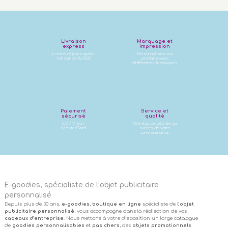
Livraison
Marquage et
express
impression
Livré en 8 jours après
Personnalisez vos
validation du BàT
produits avec
différentes techniques
Paiement
Service et
sécurisé
qualité
CB / Visa /
Une équipe dédiée au
MasterCard
succès de votre
communication
E-goodies, spécialiste de l’objet publicitaire
personnalisé
Depuis plus de 30 ans,
e-goodies
,
boutique en ligne
spécialiste de
l’objet
publicitaire personnalisé
, vous accompagne dans la réalisation de vos
cadeaux d’entreprise
. Nous mettons à votre disposition un large catalogue
de
goodies personnalisables
et
pas chers
, des
objets promotionnels