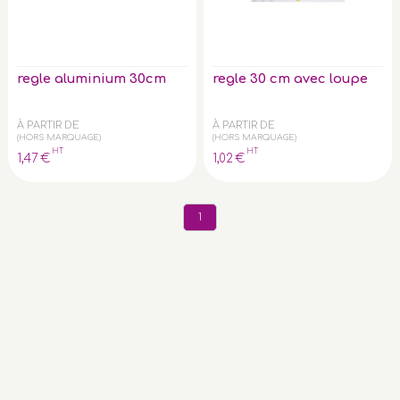
regle aluminium 30cm
regle 30 cm avec loupe
À PARTIR DE
À PARTIR DE
(HORS MARQUAGE)
(HORS MARQUAGE)
HT
HT
1
,47
€
1
,02
€
1