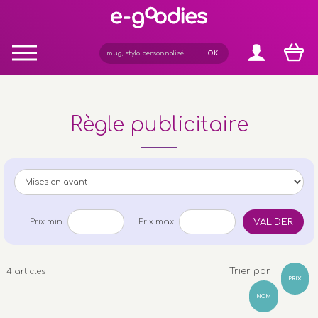
Panneau de gestion des cookies
Règle publicitaire
VALIDER
Prix min.
Prix max.
Trier par
4 articles
PRIX
NOM