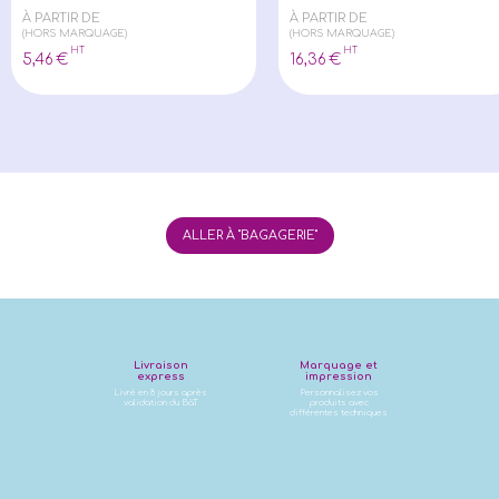
À PARTIR DE
À PARTIR DE
(HORS MARQUAGE)
(HORS MARQUAGE)
HT
HT
5
,46
€
16
,36
€
ALLER À "BAGAGERIE"
Livraison
Marquage et
express
impression
Livré en 8 jours après
Personnalisez vos
validation du BàT
produits avec
différentes techniques