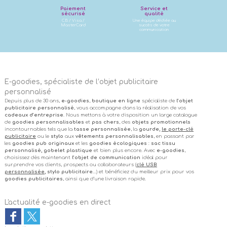
Paiement
Service et
sécurisé
qualité
CB / Visa /
Une équipe dédiée au
MasterCard
succès de votre
communication
E-goodies, spécialiste de l’objet publicitaire
personnalisé
Depuis plus de 30 ans,
e-goodies
,
boutique en ligne
spécialiste de
l’objet
publicitaire personnalisé
, vous accompagne dans la réalisation de vos
cadeaux d’entreprise
. Nous mettons à votre disposition un large catalogue
de
goodies personnalisables
et
pas chers
, des
objets promotionnels
incontournables tels que la
tasse personnalisée
, la
gourde,
le porte-clé
publicitaire
ou le
stylo
aux
vêtements personnalisables
, en passant par
les
goodies pub originaux
et les
goodies écologiques
:
sac tissu
personnalisé, gobelet plastique
et bien plus encore. Avec
e-goodies
,
choisissez dès maintenant
l’objet de communication
idéal pour
surprendre vos clients, prospects ou collaborateurs (
clé USB
personnalisée
, stylo publicitaire
…) et bénéficiez du meilleur prix pour vos
goodies publicitaires
, ainsi que d’une livraison rapide.
L'actualité e-goodies en direct