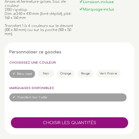
Anses et fermeture grises. Sac de
Livraison incluse
couleur
Marquage inclus
210D ripstop
Dim. ø240 x 410 mm (livré déplié); plié :
160 x 160 mm
Transfert 1 à 4 couleurs sur le devant
(100 x 80 mm) ou sur la poche (100 x 50
mm)
Personnaliser ce goodies
CHOISISSEZ UNE COULEUR
Noir
Orange
Rouge
Vert Prairie
Bleu royal
MARQUAGES DISPONIBLES
Transfert Sur 1 côté