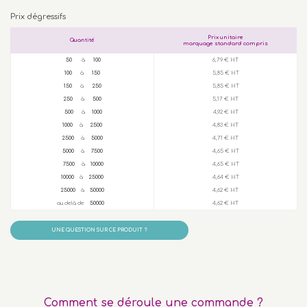
Prix dégressifs
Prix unitaire
Quantité
marquage standard compris
50
à
100
6,79 € HT
100
à
150
5,85 € HT
150
à
250
5,85 € HT
250
à
500
5,17 € HT
500
à
1000
4,92 € HT
1000
à
2500
4,83 € HT
2500
à
5000
4,71 € HT
5000
à
7500
4,65 € HT
7500
à
10000
4,65 € HT
10000
à
25000
4,64 € HT
25000
à
50000
4,62 € HT
au delà de
50000
4,62 € HT
UNE QUESTION SUR CE PRODUIT ?
Comment se déroule une commande ?