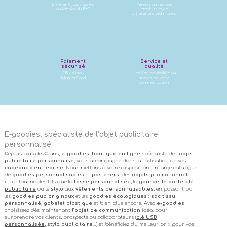
Livré en 8 jours après
Personnalisez vos
validation du BàT
produits avec
différentes techniques
Paiement
Service et
sécurisé
qualité
CB / Visa /
Une équipe dédiée au
MasterCard
succès de votre
communication
E-goodies, spécialiste de l’objet publicitaire
personnalisé
Depuis plus de 30 ans,
e-goodies
,
boutique en ligne
spécialiste de
l’objet
publicitaire personnalisé
, vous accompagne dans la réalisation de vos
cadeaux d’entreprise
. Nous mettons à votre disposition un large catalogue
de
goodies personnalisables
et
pas chers
, des
objets promotionnels
incontournables tels que la
tasse personnalisée
, la
gourde,
le porte-clé
publicitaire
ou le
stylo
aux
vêtements personnalisables
, en passant par
les
goodies pub originaux
et les
goodies écologiques
:
sac tissu
personnalisé, gobelet plastique
et bien plus encore. Avec
e-goodies
,
choisissez dès maintenant
l’objet de communication
idéal pour
surprendre vos clients, prospects ou collaborateurs (
clé USB
personnalisée
, stylo publicitaire
…) et bénéficiez du meilleur prix pour vos