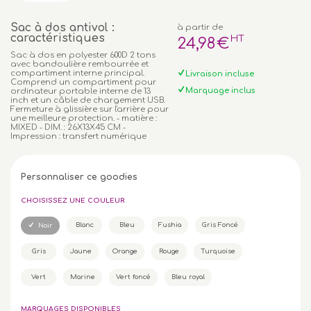
Sac à dos antivol :
à partir de
caractéristiques
HT
24
,98
€
Sac à dos en polyester 600D 2 tons
avec bandoulière rembourrée et
compartiment interne principal.
Livraison incluse
Comprend un compartiment pour
Marquage inclus
ordinateur portable interne de 13
inch et un câble de chargement USB.
Fermeture à glissière sur l'arrière pour
une meilleure protection. - matière :
MIXED - DIM. : 26X13X45 CM -
Impression : transfert numérique
Personnaliser ce goodies
CHOISISSEZ UNE COULEUR
Blanc
Bleu
Fushia
Gris Foncé
Noir
Gris
Jaune
Orange
Rouge
Turquoise
Vert
Marine
Vert foncé
Bleu royal
MARQUAGES DISPONIBLES