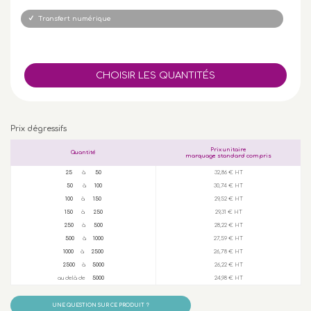
Transfert numérique
Prix dégressifs
Prix unitaire
Quantité
marquage standard compris
25
à
50
32,86 € HT
50
à
100
30,74 € HT
100
à
150
29,52 € HT
150
à
250
29,31 € HT
250
à
500
28,22 € HT
500
à
1000
27,59 € HT
1000
à
2500
26,78 € HT
2500
à
5000
26,22 € HT
au delà de
5000
24,98 € HT
UNE QUESTION SUR CE PRODUIT ?