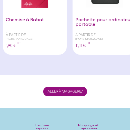
Chemise à Rabat
Pochette pour ordinateu
portable
À PARTIR DE
À PARTIR DE
(HORS MARQUAGE)
(HORS MARQUAGE)
HT
HT
1
,90
€
11
,11
€
ALLER À "BAGAGERIE"
Livraison
Marquage et
express
impression