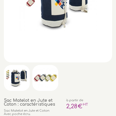
Sac Matelot en Jute et
à partir de
Coton : caractéristiques
HT
2
,28
€
Sac Matelot en Jute et Coton
Avec poche écru.