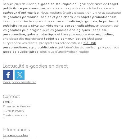
Depuis plus de 30 ans,
e-goodies
,
boutique en ligne
spécialiste de
l’objet
publicitaire personnalisé
, vous accompagne dans la réalisation de vos
cadeaux d’entreprise
. Nous mettons à votre disposition un large catalogue
de
goodies personnalisables
et
pas chers
, des
objets promotionnels
incontournables tels que la
tasse personnalisée
, la
gourde,
le porte-clé
publicitaire
ou le
stylo
aux
vêtements personnalisables
, en passant par
les
goodies pub originaux
et les
goodies écologiques
:
sac tissu
personnalisé, gobelet plastique
et bien plus encore. Avec
e-goodies
,
choisissez dès maintenant
l’objet de communication
idéal pour
surprendre vos clients, prospects ou collaborateurs (
clé USB
personnalisée
, stylo publicitaire
…) et bénéficiez du meilleur prix pour vos
goodies publicitaires
, ainsi que d’une livraison rapide.
L'actualité e-goodies en direct
Inscription newsletter
Contact
OVDP
20 avenue de Messine
F-75008 PARIS
Contactez-nous
Informations
Express goodies