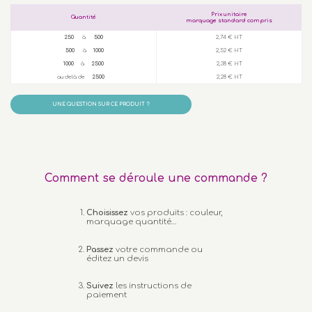
Prix unitaire
Quantité
marquage standard compris
250
à
500
2,74 € HT
500
à
1000
2,52 € HT
1000
à
2500
2,38 € HT
au delà de
2500
2,28 € HT
UNE QUESTION SUR CE PRODUIT ?
Comment se déroule une commande ?
Choisissez
vos produits : couleur,
marquage quantité…
Passez
votre commande ou
éditez un devis
Suivez
les instructions de
paiement