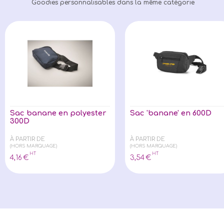
Goodies personnalisables dans la même catégorie
Sac banane en polyester
Sac 'banane' en 600D
300D
À PARTIR DE
À PARTIR DE
(HORS MARQUAGE)
(HORS MARQUAGE)
HT
HT
4
,16
€
3
,54
€