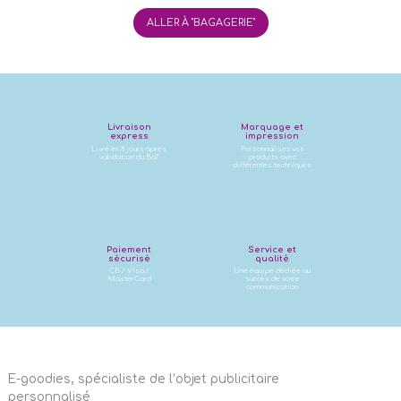
ALLER À "BAGAGERIE"
Livraison
Marquage et
express
impression
Livré en 8 jours après
Personnalisez vos
validation du BàT
produits avec
différentes techniques
Paiement
Service et
sécurisé
qualité
CB / Visa /
Une équipe dédiée au
MasterCard
succès de votre
communication
E-goodies, spécialiste de l’objet publicitaire
personnalisé