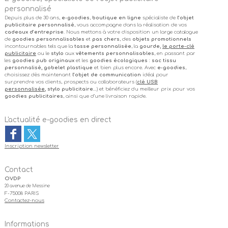
personnalisé
Depuis plus de 30 ans,
e-goodies
,
boutique en ligne
spécialiste de
l’objet
publicitaire personnalisé
, vous accompagne dans la réalisation de vos
cadeaux d’entreprise
. Nous mettons à votre disposition un large catalogue
de
goodies personnalisables
et
pas chers
, des
objets promotionnels
incontournables tels que la
tasse personnalisée
, la
gourde,
le porte-clé
publicitaire
ou le
stylo
aux
vêtements personnalisables
, en passant par
les
goodies pub originaux
et les
goodies écologiques
:
sac tissu
personnalisé, gobelet plastique
et bien plus encore. Avec
e-goodies
,
choisissez dès maintenant
l’objet de communication
idéal pour
surprendre vos clients, prospects ou collaborateurs (
clé USB
personnalisée
, stylo publicitaire
…) et bénéficiez du meilleur prix pour vos
goodies publicitaires
, ainsi que d’une livraison rapide.
L'actualité e-goodies en direct
Inscription newsletter
Contact
OVDP
20 avenue de Messine
F-75008 PARIS
Contactez-nous
Informations