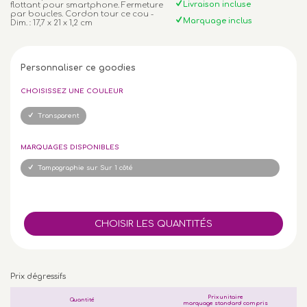
Livraison incluse
flottant pour smartphone. Fermeture
par boucles. Cordon tour ce cou -
Marquage inclus
Dim. : 17,7 x 21 x 1,2 cm
Personnaliser ce goodies
CHOISISSEZ UNE COULEUR
Transparent
MARQUAGES DISPONIBLES
Tampographie sur Sur 1 côté
Prix dégressifs
Prix unitaire
Quantité
marquage standard compris