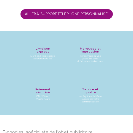
ALLER À "SUPPORT TÉLÉPHONE PERSONNALISÉ"
Livraison
Marquage et
express
impression
Livré en 8 jours après
Personnalisez vos
validation du BàT
produits avec
différentes techniques
Paiement
Service et
sécurisé
qualité
CB / Visa /
Une équipe dédiée au
MasterCard
succès de votre
communication
E-goodies, spécialiste de l’objet publicitaire