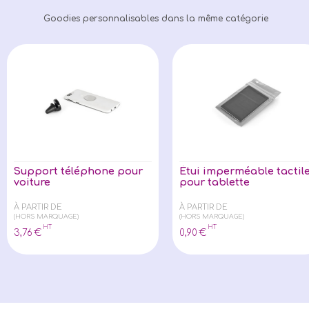
Goodies personnalisables dans la même catégorie
Support téléphone pour
Étui imperméable tactil
voiture
pour tablette
À PARTIR DE
À PARTIR DE
(HORS MARQUAGE)
(HORS MARQUAGE)
HT
HT
3
,76
€
0
,90
€