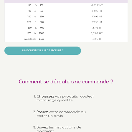
50
à
100
4,56 € HT
100
à
150
3,10 € HT
150
à
250
3,10 € HT
250
à
500
2,12 € HT
500
à
1000
1,67 € HT
1000
à
2500
1,55 € HT
au delà de
2500
1,42 € HT
UNE QUESTION SUR CE PRODUIT ?
Comment se déroule une commande ?
Choisissez
vos produits : couleur,
marquage quantité…
Passez
votre commande ou
éditez un devis
Suivez
les instructions de
paiement