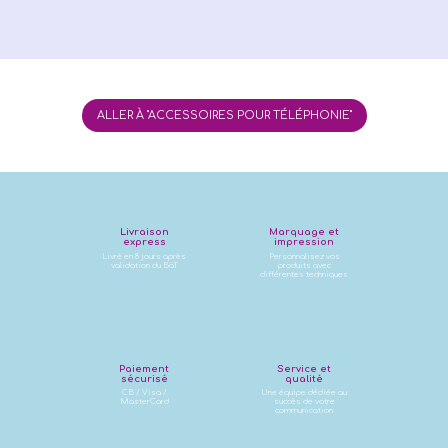
ALLER À "ACCESSOIRES POUR TÉLÉPHONIE"
Livraison
Marquage et
express
impression
Livré en 8 jours après
Personnalisez vos
validation du BàT
produits avec
différentes techniques
Paiement
Service et
sécurisé
qualité
CB / Visa /
Une équipe dédiée au
MasterCard
succès de votre
communication