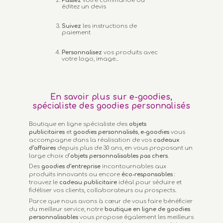
Passez
votre commande ou
éditez un devis
Suivez
les instructions de
paiement
Personnalisez
vos produits avec
votre logo, image...
En savoir plus sur e-goodies,
spécialiste des goodies personnalisés
Boutique en ligne spécialiste des
objets
publicitaires
et
goodies personnalisés
,
e-goodies
vous
accompagne dans la réalisation de vos
cadeaux
d’affaires
depuis plus de 30 ans, en vous proposant un
large choix d’
objets personnalisables
pas chers.
Des
goodies d’entreprise
incontournables aux
produits innovants ou encore
éco-responsables
:
trouvez le
cadeau publicitaire
idéal pour séduire et
fidéliser vos clients, collaborateurs ou prospects.
Parce que nous avons à cœur de vous faire bénéficier
du meilleur service, notre
boutique en ligne de goodies
personnalisables
vous propose également les meilleurs