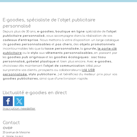
E-goodies, spécialiste de l’objet publicitaire
personnalisé
Depuis plus de 30 ans,
e-goodies
,
boutique en ligne
spécialiste de
l’objet
publicitaire personnalisé
, vous accompagne dans la réalisation de vos
cadeaux d’entreprise
. Nous mettons à votre disposition un large catalogue
de
goodies personnalisables
et
pas chers
, des
objets promotionnels
incontournables tels que la
tasse personnalisée
, la
gourde,
le porte-clé
publicitaire
ou le
stylo
aux
vêtements personnalisables
, en passant par
les
goodies pub originaux
et les
goodies écologiques
:
sac tissu
personnalisé, gobelet plastique
et bien plus encore. Avec
e-goodies
,
choisissez dès maintenant
l’objet de communication
idéal pour
surprendre vos clients, prospects ou collaborateurs (
clé USB
personnalisée
, stylo publicitaire
…) et bénéficiez du meilleur prix pour vos
goodies publicitaires
, ainsi que d’une livraison rapide.
L'actualité e-goodies en direct
Inscription newsletter
Contact
OVDP
20 avenue de Messine