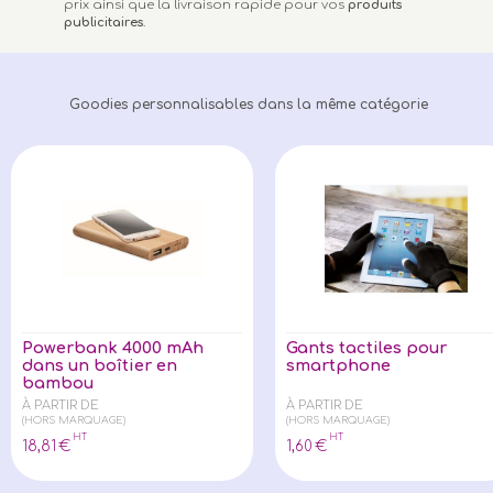
prix ainsi que la livraison rapide pour vos
produits
publicitaires
.
Goodies personnalisables dans la même catégorie
Powerbank 4000 mAh
Gants tactiles pour
dans un boîtier en
smartphone
bambou
À PARTIR DE
À PARTIR DE
(HORS MARQUAGE)
(HORS MARQUAGE)
HT
HT
18
,81
€
1
,60
€