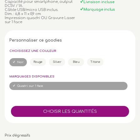
Capacité pour smartphone, output
Livraison incluse
DC5V / 1A.
Marquage inclus
Câble USB/micro USB inclus.
Dim. : 6,8 x 11 x 0,9 cm
Impression quadri OU Gravure Laser
sur 1 face
Personnaliser ce goodies
CHOISISSEZ UNE COULEUR
Rouge
Silver
Bleu
Titane
Noir
MARQUAGES DISPONIBLES
Quadri sur 1 face
Prix dégressifs