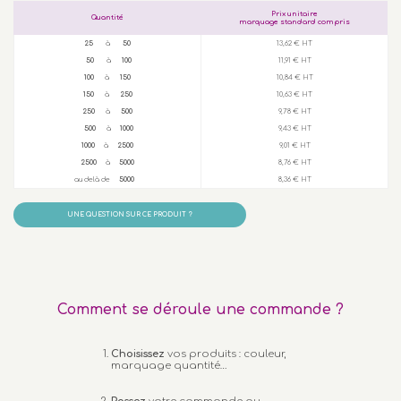
Prix unitaire
Quantité
marquage standard compris
25
à
50
13,62 € HT
50
à
100
11,91 € HT
100
à
150
10,84 € HT
150
à
250
10,63 € HT
250
à
500
9,78 € HT
500
à
1000
9,43 € HT
1000
à
2500
9,01 € HT
2500
à
5000
8,76 € HT
au delà de
5000
8,36 € HT
UNE QUESTION SUR CE PRODUIT ?
Comment se déroule une commande ?
Choisissez
vos produits : couleur,
marquage quantité…