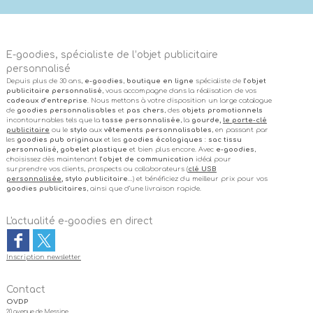
E-goodies, spécialiste de l’objet publicitaire
personnalisé
Depuis plus de 30 ans,
e-goodies
,
boutique en ligne
spécialiste de
l’objet
publicitaire personnalisé
, vous accompagne dans la réalisation de vos
cadeaux d’entreprise
. Nous mettons à votre disposition un large catalogue
de
goodies personnalisables
et
pas chers
, des
objets promotionnels
incontournables tels que la
tasse personnalisée
, la
gourde,
le porte-clé
publicitaire
ou le
stylo
aux
vêtements personnalisables
, en passant par
les
goodies pub originaux
et les
goodies écologiques
:
sac tissu
personnalisé, gobelet plastique
et bien plus encore. Avec
e-goodies
,
choisissez dès maintenant
l’objet de communication
idéal pour
surprendre vos clients, prospects ou collaborateurs (
clé USB
personnalisée
, stylo publicitaire
…) et bénéficiez du meilleur prix pour vos
goodies publicitaires
, ainsi que d’une livraison rapide.
L'actualité e-goodies en direct
Inscription newsletter
Contact
OVDP
20 avenue de Messine