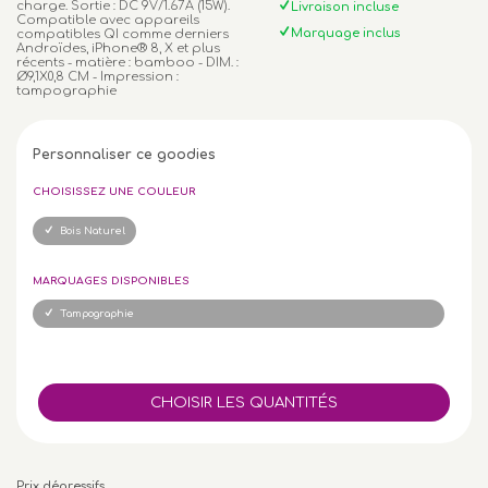
charge. Sortie : DC 9V/1.67A (15W).
Livraison incluse
Compatible avec appareils
Marquage inclus
compatibles QI comme derniers
Androïdes, iPhone® 8, X et plus
récents - matière : bamboo - DIM. :
Ø9,1X0,8 CM - Impression :
tampographie
Personnaliser ce goodies
CHOISISSEZ UNE COULEUR
Bois Naturel
MARQUAGES DISPONIBLES
Tampographie
Prix dégressifs