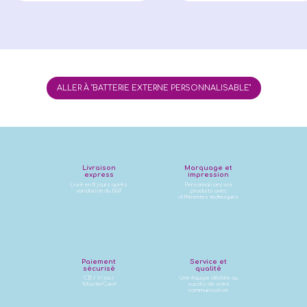
ALLER À "BATTERIE EXTERNE PERSONNALISABLE"
Livraison
Marquage et
express
impression
Livré en 8 jours après
Personnalisez vos
validation du BàT
produits avec
différentes techniques
Paiement
Service et
sécurisé
qualité
CB / Visa /
Une équipe dédiée au
MasterCard
succès de votre
communication