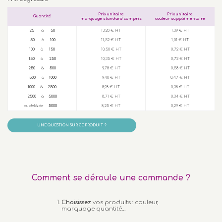
Prix unitaire
Prix unitaire
Quantité
marquage standard compris
couleur supplémentaire
25
à
50
13,28 € HT
1,39 € HT
50
à
100
11,52 € HT
1,01 € HT
100
à
150
10,50 € HT
0,72 € HT
150
à
250
10,35 € HT
0,72 € HT
250
à
500
9,78 € HT
0,58 € HT
500
à
1000
9,40 € HT
0,47 € HT
1000
à
2500
8,98 € HT
0,38 € HT
2500
à
5000
8,71 € HT
0,34 € HT
au delà de
5000
8,25 € HT
0,29 € HT
UNE QUESTION SUR CE PRODUIT ?
Comment se déroule une commande ?
Choisissez
vos produits : couleur,
marquage quantité…