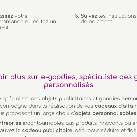
assez
votre
Suivez
les instructions
ommande ou éditez un
de paiement
evis
oir plus sur e-goodies, spécialiste des 
personnalisés
e spécialiste des
objets publicitaires
et
goodies perso
compagne dans la réalisation de vos
cadeaux d’affair
us proposant un large choix d’
objets personnalisables
ntreprise
incontournables aux produits innovants ou 
rouvez le
cadeau publicitaire
idéal pour séduire et fidél