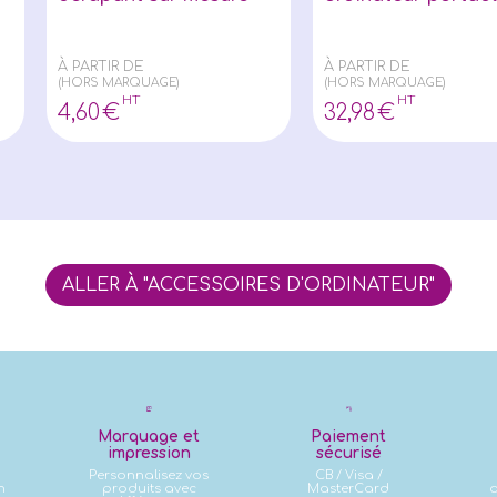
À PARTIR DE
À PARTIR DE
(HORS MARQUAGE)
(HORS MARQUAGE)
HT
HT
4
,60
€
32
,98
€
ALLER À "ACCESSOIRES D'ORDINATEUR"
Marquage et
Paiement
impression
sécurisé
Personnalisez vos
CB / Visa /
n
produits avec
MasterCard
d