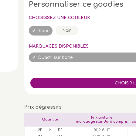
Personnaliser ce goodies
CHOISISSEZ UNE COULEUR
Noir
Blanc
MARQUAGES DISPONIBLES
Quadri sur boite
Prix dégressifs
Prix unitaire
Quantité
marquage standard compris
co
25
à
50
20,19 € HT