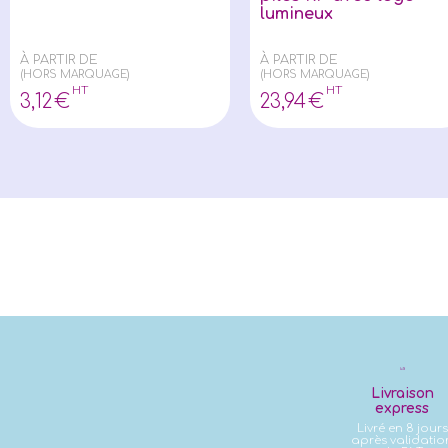
lumineux
À PARTIR DE
À PARTIR DE
(HORS MARQUAGE)
(HORS MARQUAGE)
HT
HT
3
,12
€
23
,94
€
Livraison
express
Livré en 8 jours
après validatio