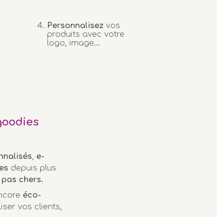
Personnalisez
vos
produits avec votre
logo, image...
goodies
nnalisés
,
e-
es
depuis plus
pas chers.
encore
éco-
iser vos clients,