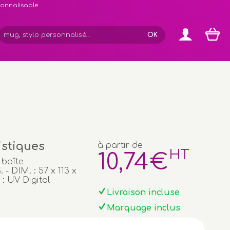
rsonnalisable
istiques
à partir de
HT
10
,74
€
 boîte
 - DIM. : 57 x 113 x
: UV Digital
Livraison incluse
Marquage inclus