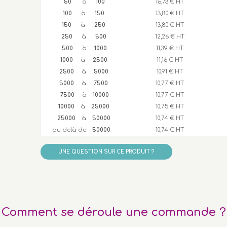
50
à
100
16,73 € HT
100
à
150
13,80 € HT
150
à
250
13,80 € HT
250
à
500
12,26 € HT
500
à
1000
11,39 € HT
1000
à
2500
11,16 € HT
2500
à
5000
10,91 € HT
5000
à
7500
10,77 € HT
7500
à
10000
10,77 € HT
10000
à
25000
10,75 € HT
25000
à
50000
10,74 € HT
au delà de
50000
10,74 € HT
UNE QUESTION SUR CE PRODUIT ?
Comment se déroule une commande ?