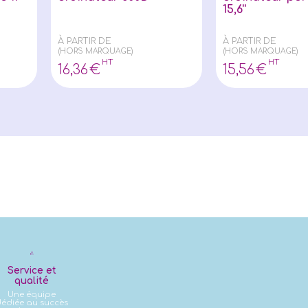
15,6''
À PARTIR DE
À PARTIR DE
(HORS MARQUAGE)
(HORS MARQUAGE)
HT
HT
16
,36
€
15
,56
€
Service et
qualité
Une équipe
édiée au succès