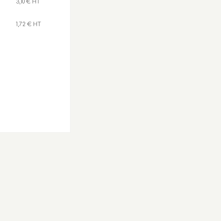
3,10 € HT
1,72 € HT