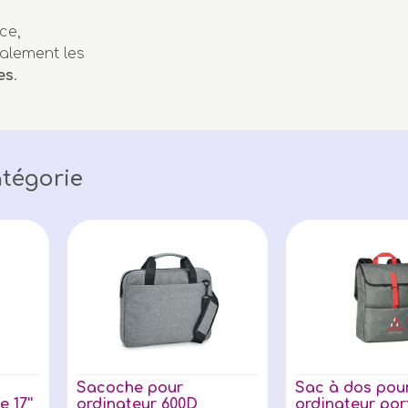
ce,
alement les
es
.
tégorie
Sacoche pour
Sac à dos pou
 17''
ordinateur 600D
ordinateur por