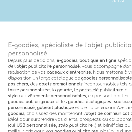
du BàT
E-goodies, spécialiste de l’objet publicita
personnalisé
Depuis plus de 30 ans,
e-goodies
,
boutique en ligne
spécial
de
l’objet publicitaire personnalisé
, vous accompagne dans
réalisation de vos
cadeaux d’entreprise
. Nous mettons à v
disposition un large catalogue de
goodies personnalisable
pas chers
, des
objets promotionnels
incontournables tels q
tasse personnalisée
, la
gourde,
le porte-clé publicitaire
ou 
stylo
aux
vêtements personnalisables
, en passant par les
goodies pub originaux
et les
goodies écologiques
:
sac tissu
personnalisé, gobelet plastique
et bien plus encore. Avec
e
goodies
, choisissez dès maintenant
l’objet de communicati
idéal pour surprendre vos clients, prospects ou collabora
(
clé USB personnalisée
, stylo publicitaire
…) et bénéficiez du
meilleur prix pour vos
goodies publicitaires
, ainsi que d’une