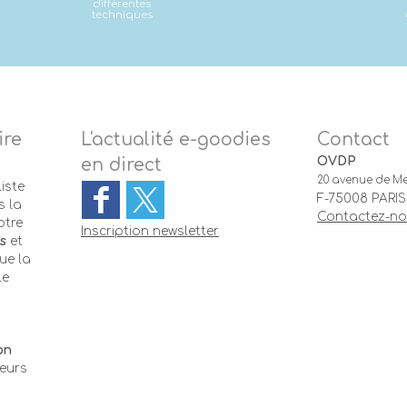
différentes
techniques
ire
L'actualité e-goodies
Contact
OVDP
en direct
20 avenue de Me
iste
F-75008 PARIS
 la
Contactez-n
otre
Inscription newsletter
s
et
ue la
le
-
on
teurs