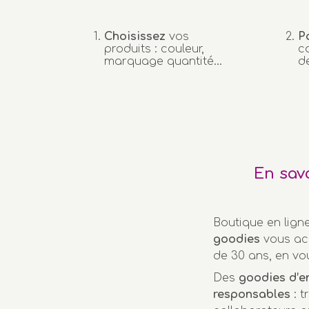
Choisissez
vos
P
produits : couleur,
c
marquage quantité…
d
En sav
Boutique en lign
goodies
vous ac
de 30 ans, en vo
Des
goodies d’e
responsables
: t