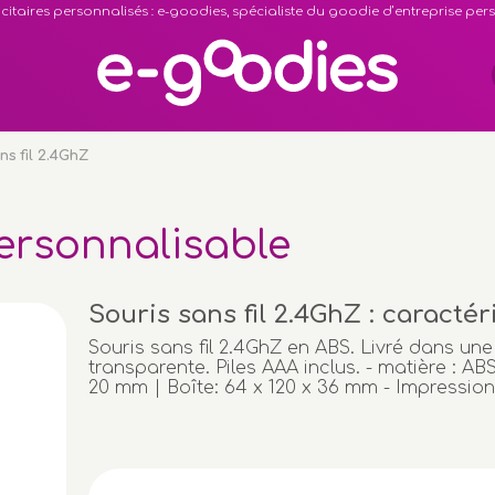
citaires personnalisés : e-goodies, spécialiste du goodie d’entreprise pe
ns fil 2.4GhZ
personnalisable
Souris sans fil 2.4GhZ : caractér
Souris sans fil 2.4GhZ en ABS. Livré dans une
transparente. Piles AAA inclus. - matière : ABS.
20 mm | Boîte: 64 x 120 x 36 mm - Impression 