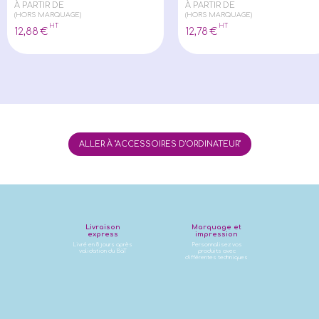
À PARTIR DE
À PARTIR DE
(HORS MARQUAGE)
(HORS MARQUAGE)
HT
HT
12
,88
€
12
,78
€
ALLER À "ACCESSOIRES D'ORDINATEUR"
Livraison
Marquage et
express
impression
Livré en 8 jours après
Personnalisez vos
validation du BàT
produits avec
différentes techniques