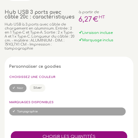
Hub USB 3 ports avec
à partir de
câble 20c : caractéristiques
HT
6
,27
€
Hub USB à 3 ports avec câble de
chargement en aluminium. Entrée : 2
en 1 Type-C et Type-A. Sortie : 2 x Type-
Livraison incluse
A et 1 x Type-C. Longueur du câble : 20
Marquage inclus
cm. - matière : ALUMINIUM - DIM. :
7,9X3,7X1 CM - Impression :
tampographie
Personnaliser ce goodies
CHOISISSEZ UNE COULEUR
Silver
Noir
MARQUAGES DISPONIBLES
Tampographie