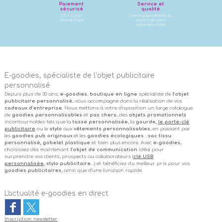
Paiement
Service et
sécurisé
qualité
CB / Visa /
Une équipe dédiée au
MasterCard
succès de votre
communication
E-goodies, spécialiste de l’objet publicitaire
personnalisé
Depuis plus de 30 ans,
e-goodies
,
boutique en ligne
spécialiste de
l’objet
publicitaire personnalisé
, vous accompagne dans la réalisation de vos
cadeaux d’entreprise
. Nous mettons à votre disposition un large catalogue
de
goodies personnalisables
et
pas chers
, des
objets promotionnels
incontournables tels que la
tasse personnalisée
, la
gourde,
le porte-clé
publicitaire
ou le
stylo
aux
vêtements personnalisables
, en passant par
les
goodies pub originaux
et les
goodies écologiques
:
sac tissu
personnalisé, gobelet plastique
et bien plus encore. Avec
e-goodies
,
choisissez dès maintenant
l’objet de communication
idéal pour
surprendre vos clients, prospects ou collaborateurs (
clé USB
personnalisée
, stylo publicitaire
…) et bénéficiez du meilleur prix pour vos
goodies publicitaires
, ainsi que d’une livraison rapide.
L'actualité e-goodies en direct
Inscription newsletter