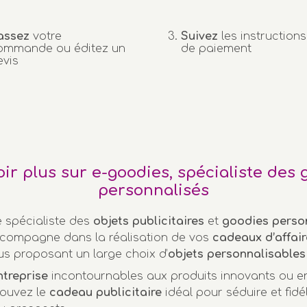
assez
votre
Suivez
les instructions
ommande ou éditez un
de paiement
evis
oir plus sur e-goodies, spécialiste des 
personnalisés
e spécialiste des
objets publicitaires
et
goodies perso
compagne dans la réalisation de vos
cadeaux d’affair
us proposant un large choix d’
objets personnalisables
ntreprise
incontournables aux produits innovants ou 
rouvez le
cadeau publicitaire
idéal pour séduire et fidél