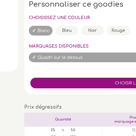
Personnaliser ce goodies
CHOISISSEZ UNE COULEUR
Bleu
Noir
Rouge
Blanc
MARQUAGES DISPONIBLES
Quadri sur le dessus
Prix dégressifs
Pri
Quantité
marquage s
25
à
50
12