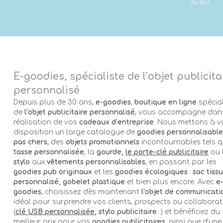
du BàT
E-goodies, spécialiste de l’objet publicita
personnalisé
Depuis plus de 30 ans,
e-goodies
,
boutique en ligne
spécial
de
l’objet publicitaire personnalisé
, vous accompagne dans
réalisation de vos
cadeaux d’entreprise
. Nous mettons à v
disposition un large catalogue de
goodies personnalisable
pas chers
, des
objets promotionnels
incontournables tels q
tasse personnalisée
, la
gourde,
le porte-clé publicitaire
ou 
stylo
aux
vêtements personnalisables
, en passant par les
goodies pub originaux
et les
goodies écologiques
:
sac tissu
personnalisé, gobelet plastique
et bien plus encore. Avec
e
goodies
, choisissez dès maintenant
l’objet de communicati
idéal pour surprendre vos clients, prospects ou collabora
(
clé USB personnalisée
, stylo publicitaire
…) et bénéficiez du
meilleur prix pour vos
goodies publicitaires
, ainsi que d’une