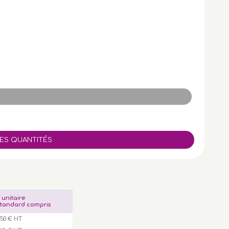
x unitaire
tandard compris
,50 € HT