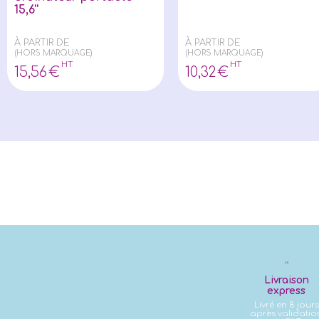
15,6''
À PARTIR DE
À PARTIR DE
(HORS MARQUAGE)
(HORS MARQUAGE)
HT
HT
15
,56
€
10
,32
€
Livraison
express
Livré en 8 jours
après validatio