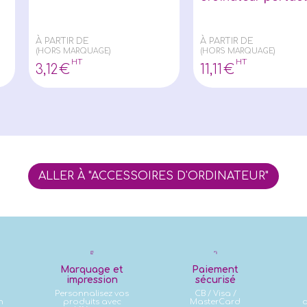
À PARTIR DE
À PARTIR DE
(HORS MARQUAGE)
(HORS MARQUAGE)
HT
HT
3
,12
€
11
,11
€
ALLER À "ACCESSOIRES D'ORDINATEUR"
Marquage et
Paiement
impression
sécurisé
Personnalisez vos
CB / Visa /
n
produits avec
MasterCard
d