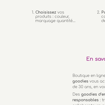
Choisissez
vos
P
produits : couleur,
c
marquage quantité…
d
En sav
Boutique en lign
goodies
vous ac
de 30 ans, en vo
Des
goodies d’e
responsables
: t