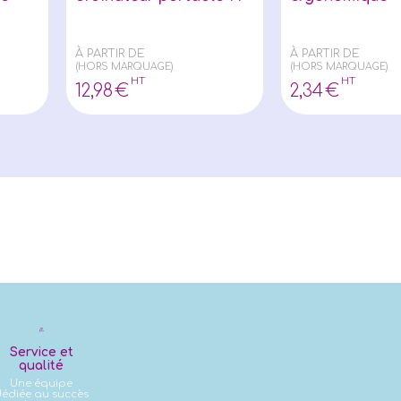
À PARTIR DE
À PARTIR DE
(HORS MARQUAGE)
(HORS MARQUAGE)
HT
HT
12
,98
€
2
,34
€
Service et
qualité
Une équipe
édiée au succès