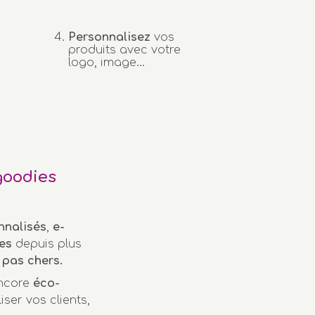
Personnalisez
vos
produits avec votre
logo, image...
goodies
nnalisés
,
e-
es
depuis plus
pas chers.
encore
éco-
iser vos clients,