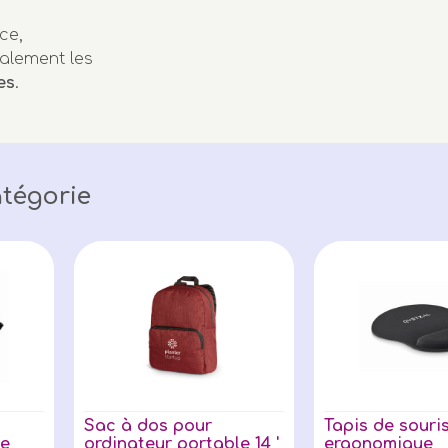
ce,
alement les
es
.
tégorie
Sac à dos pour
Tapis de souri
le
ordinateur portable 14 '
ergonomique