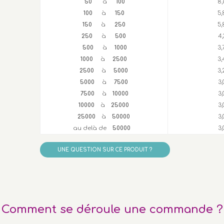
50
à
100
8,
100
à
150
5,
150
à
250
5,
250
à
500
4,
500
à
1000
3
1000
à
2500
3,
2500
à
5000
3
5000
à
7500
3
7500
à
10000
3
10000
à
25000
3
25000
à
50000
3
au delà de
50000
3
UNE QUESTION SUR CE PRODUIT ?
Comment se déroule une commande ?