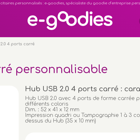
citaires personnalisés : e-goodies, spécialiste du goodie d’entreprise pe
2.0 4 ports carré
rré personnalisable
Hub USB 2.0 4 ports carré : car
Hub USB 2.0 avec 4 ports de forme carrée 
différents coloris
Dim. : 52 x 41 x 12 mm
Impression quadri ou Tampographie 1 à 3 cou
dessus du Hub (35 x 10 mm)