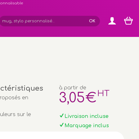
rsonnalisable
actéristiques
à partir de
HT
3
,05
€
proposés en
leurs sur le
Livraison incluse
Marquage inclus