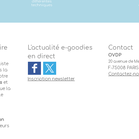
différentes
techniques
ire
L'actualité e-goodies
Contact
OVDP
en direct
20 avenue de Me
iste
F-75008 PARIS
 la
Contactez-n
otre
Inscription newsletter
s
et
ue la
le
-
on
teurs