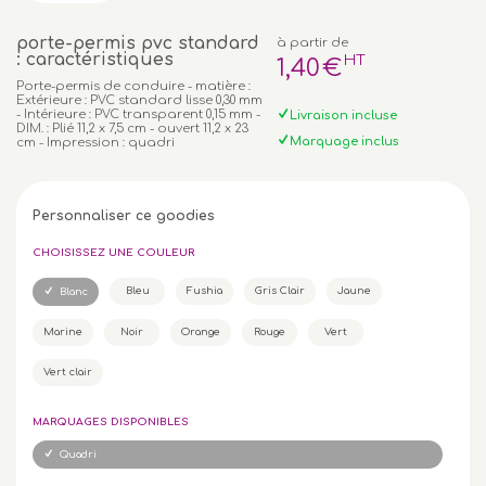
porte-permis pvc standard
à partir de
: caractéristiques
HT
1
,40
€
Porte-permis de conduire - matière :
Extérieure : PVC standard lisse 0,30 mm
- Intérieure : PVC transparent 0,15 mm -
Livraison incluse
DIM. : Plié 11,2 x 7,5 cm - ouvert 11,2 x 23
Marquage inclus
cm - Impression : quadri
Personnaliser ce goodies
CHOISISSEZ UNE COULEUR
Bleu
Fushia
Gris Clair
Jaune
Blanc
Marine
Noir
Orange
Rouge
Vert
Vert clair
MARQUAGES DISPONIBLES
Quadri