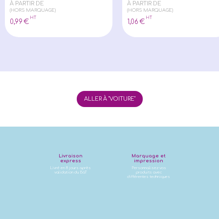
À PARTIR DE
À PARTIR DE
(HORS MARQUAGE)
(HORS MARQUAGE)
HT
HT
0
,99
€
1
,06
€
ALLER À "VOITURE"
Livraison
Marquage et
express
impression
Livré en 8 jours après
Personnalisez vos
validation du BàT
produits avec
différentes techniques