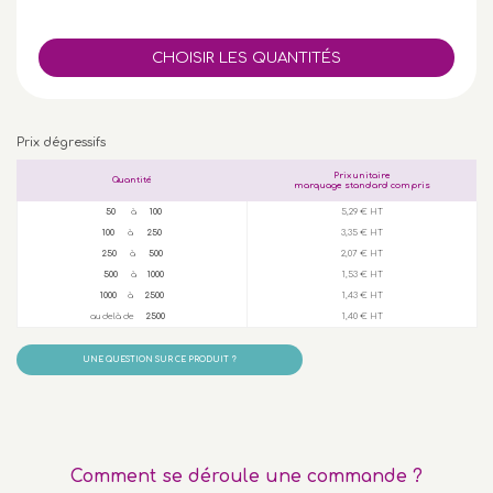
Prix dégressifs
Prix unitaire
Quantité
marquage standard compris
50
à
100
5,29 € HT
100
à
250
3,35 € HT
250
à
500
2,07 € HT
500
à
1000
1,53 € HT
1000
à
2500
1,43 € HT
au delà de
2500
1,40 € HT
UNE QUESTION SUR CE PRODUIT ?
Comment se déroule une commande ?