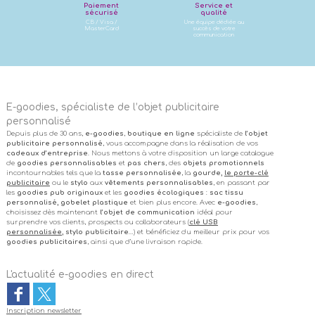
Paiement
Service et
sécurisé
qualité
CB / Visa /
Une équipe dédiée au
MasterCard
succès de votre
communication
E-goodies, spécialiste de l’objet publicitaire
personnalisé
Depuis plus de 30 ans,
e-goodies
,
boutique en ligne
spécialiste de
l’objet
publicitaire personnalisé
, vous accompagne dans la réalisation de vos
cadeaux d’entreprise
. Nous mettons à votre disposition un large catalogue
de
goodies personnalisables
et
pas chers
, des
objets promotionnels
incontournables tels que la
tasse personnalisée
, la
gourde,
le porte-clé
publicitaire
ou le
stylo
aux
vêtements personnalisables
, en passant par
les
goodies pub originaux
et les
goodies écologiques
:
sac tissu
personnalisé, gobelet plastique
et bien plus encore. Avec
e-goodies
,
choisissez dès maintenant
l’objet de communication
idéal pour
surprendre vos clients, prospects ou collaborateurs (
clé USB
personnalisée
, stylo publicitaire
…) et bénéficiez du meilleur prix pour vos
goodies publicitaires
, ainsi que d’une livraison rapide.
L'actualité e-goodies en direct
Inscription newsletter