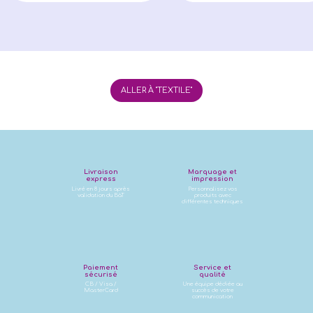
ALLER À "TEXTILE"
Livraison
Marquage et
express
impression
Livré en 8 jours après
Personnalisez vos
validation du BàT
produits avec
différentes techniques
Paiement
Service et
sécurisé
qualité
CB / Visa /
Une équipe dédiée au
MasterCard
succès de votre
communication