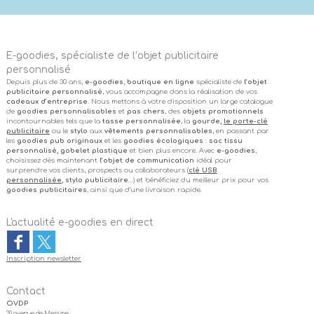
E-goodies, spécialiste de l’objet publicitaire
personnalisé
Depuis plus de 30 ans,
e-goodies
,
boutique en ligne
spécialiste de
l’objet
publicitaire personnalisé
, vous accompagne dans la réalisation de vos
cadeaux d’entreprise
. Nous mettons à votre disposition un large catalogue
de
goodies personnalisables
et
pas chers
, des
objets promotionnels
incontournables tels que la
tasse personnalisée
, la
gourde,
le porte-clé
publicitaire
ou le
stylo
aux
vêtements personnalisables
, en passant par
les
goodies pub originaux
et les
goodies écologiques
:
sac tissu
personnalisé, gobelet plastique
et bien plus encore. Avec
e-goodies
,
choisissez dès maintenant
l’objet de communication
idéal pour
surprendre vos clients, prospects ou collaborateurs (
clé USB
personnalisée
, stylo publicitaire
…) et bénéficiez du meilleur prix pour vos
goodies publicitaires
, ainsi que d’une livraison rapide.
L'actualité e-goodies en direct
Inscription newsletter
Contact
OVDP
20 avenue de Messine