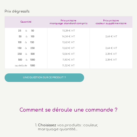
Prix dégressifs
Prix unitaire
Prix unitaire
Quantité
marquage standard compris
couleur supplémentaire
25
à
50
15,28 € HT
50
à
100
14,34 € HT
2,64 € HT
100
à
150
13,62 € HT
150
à
250
13,62 € HT
2,64 € HT
250
à
500
12,06 € HT
2,38 € HT
500
à
1000
11,83 € HT
2,38 € HT
au delà de
1000
11,52 € HT
UNE QUESTION SUR CE PRODUIT ?
Comment se déroule une commande ?
Choisissez
vos produits : couleur,
marquage quantité…