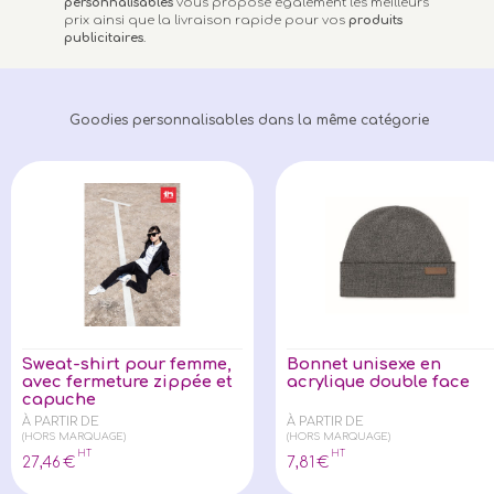
personnalisables
vous propose également les meilleurs
prix ainsi que la livraison rapide pour vos
produits
publicitaires
.
Goodies personnalisables dans la même catégorie
Sweat-shirt pour femme,
Bonnet unisexe en
avec fermeture zippée et
acrylique double face
capuche
À PARTIR DE
À PARTIR DE
(HORS MARQUAGE)
(HORS MARQUAGE)
HT
HT
27
,46
€
7
,81
€