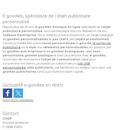
E-goodies, spécialiste de l’objet publicitaire
personnalisé
Depuis plus de 30 ans,
e-goodies
,
boutique en ligne
spécialiste de
l’objet
publicitaire personnalisé
, vous accompagne dans la réalisation de vos
cadeaux d’entreprise
. Nous mettons à votre disposition un large catalogue
de
goodies personnalisables
et
pas chers
, des
objets promotionnels
incontournables tels que la
tasse personnalisée
, la
gourde,
le porte-clé
publicitaire
ou le
stylo
aux
vêtements personnalisables
, en passant par
les
goodies pub originaux
et les
goodies écologiques
:
sac tissu
personnalisé, gobelet plastique
et bien plus encore. Avec
e-goodies
,
choisissez dès maintenant
l’objet de communication
idéal pour
surprendre vos clients, prospects ou collaborateurs (
clé USB
personnalisée
, stylo publicitaire
…) et bénéficiez du meilleur prix pour vos
goodies publicitaires
, ainsi que d’une livraison rapide.
L'actualité e-goodies en direct
Inscription newsletter
Contact
OVDP
20 avenue de Messine
F-75008 PARIS