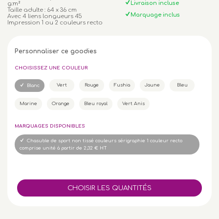
Livraison incluse
g:m²
Taille adulte : 64 x 36 cm
Marquage inclus
Avec 4 liens longueurs 45
Impression 1 ou 2 couleurs recto
Personnaliser ce goodies
CHOISISSEZ UNE COULEUR
Vert
Rouge
Fushia
Jaune
Bleu
Blanc
Marine
Orange
Bleu royal
Vert Anis
MARQUAGES DISPONIBLES
Chasuble de sport non tissé couleurs sérigraphie 1 couleur recto
comprise unité à partir de 2,32 € HT