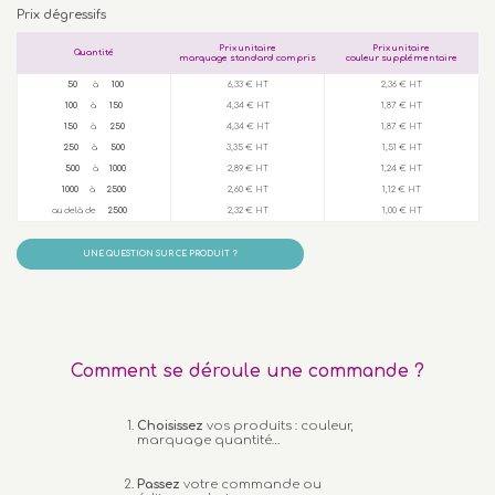
Prix dégressifs
Prix unitaire
Prix unitaire
Quantité
marquage standard compris
couleur supplémentaire
50
à
100
6,33 € HT
2,36 € HT
100
à
150
4,34 € HT
1,87 € HT
150
à
250
4,34 € HT
1,87 € HT
250
à
500
3,35 € HT
1,51 € HT
500
à
1000
2,89 € HT
1,24 € HT
1000
à
2500
2,60 € HT
1,12 € HT
au delà de
2500
2,32 € HT
1,00 € HT
UNE QUESTION SUR CE PRODUIT ?
Comment se déroule une commande ?
Choisissez
vos produits : couleur,
marquage quantité…
Passez
votre commande ou