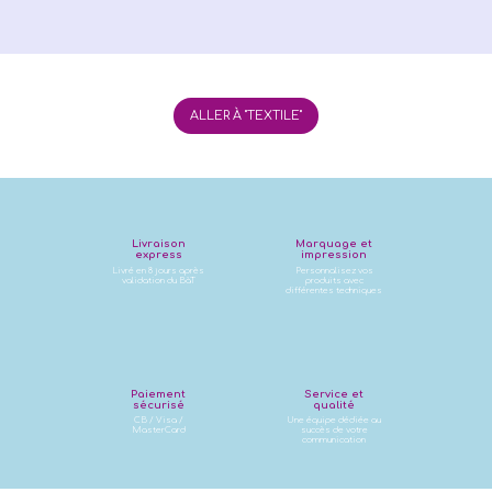
ALLER À "TEXTILE"
Livraison
Marquage et
express
impression
Livré en 8 jours après
Personnalisez vos
validation du BàT
produits avec
différentes techniques
Paiement
Service et
sécurisé
qualité
CB / Visa /
Une équipe dédiée au
MasterCard
succès de votre
communication