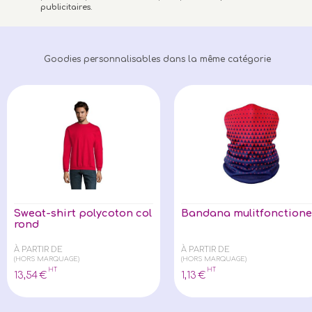
publicitaires
.
Goodies personnalisables dans la même catégorie
Sweat-shirt polycoton col
Bandana mulitfonctione
rond
À PARTIR DE
À PARTIR DE
(HORS MARQUAGE)
(HORS MARQUAGE)
HT
HT
13
,54
€
1
,13
€