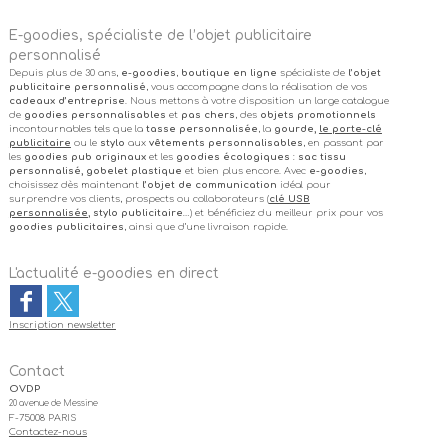
E-goodies, spécialiste de l’objet publicitaire
personnalisé
Depuis plus de 30 ans,
e-goodies
,
boutique en ligne
spécialiste de
l’objet
publicitaire personnalisé
, vous accompagne dans la réalisation de vos
cadeaux d’entreprise
. Nous mettons à votre disposition un large catalogue
de
goodies personnalisables
et
pas chers
, des
objets promotionnels
incontournables tels que la
tasse personnalisée
, la
gourde,
le porte-clé
publicitaire
ou le
stylo
aux
vêtements personnalisables
, en passant par
les
goodies pub originaux
et les
goodies écologiques
:
sac tissu
personnalisé, gobelet plastique
et bien plus encore. Avec
e-goodies
,
choisissez dès maintenant
l’objet de communication
idéal pour
surprendre vos clients, prospects ou collaborateurs (
clé USB
personnalisée
, stylo publicitaire
…) et bénéficiez du meilleur prix pour vos
goodies publicitaires
, ainsi que d’une livraison rapide.
L'actualité e-goodies en direct
Inscription newsletter
Contact
OVDP
20 avenue de Messine
F-75008 PARIS
Contactez-nous