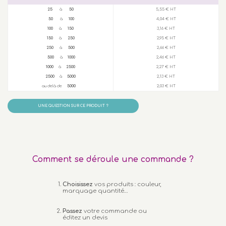
25
à
50
5,55 € HT
50
à
100
4,04 € HT
100
à
150
3,16 € HT
150
à
250
2,95 € HT
250
à
500
2,66 € HT
500
à
1000
2,46 € HT
1000
à
2500
2,27 € HT
2500
à
5000
2,13 € HT
au delà de
5000
2,03 € HT
UNE QUESTION SUR CE PRODUIT ?
Comment se déroule une commande ?
Choisissez
vos produits : couleur,
marquage quantité…
Passez
votre commande ou
éditez un devis