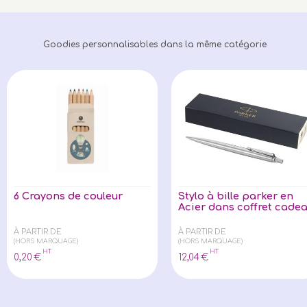
Goodies personnalisables dans la même catégorie
6 Crayons de couleur
Stylo à bille parker en
Acier dans coffret cade
À PARTIR DE
À PARTIR DE
(HORS MARQUAGE)
(HORS MARQUAGE)
HT
HT
0
,20
€
12
,04
€