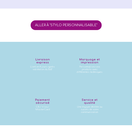
ALLER À "STYLO PERSONNALISABLE"
Livraison
Marquage et
express
impression
Livré en 8 jours après
Personnalisez vos
validation du BàT
produits avec
différentes techniques
Paiement
Service et
sécurisé
qualité
CB / Visa /
Une équipe dédiée au
MasterCard
succès de votre
communication