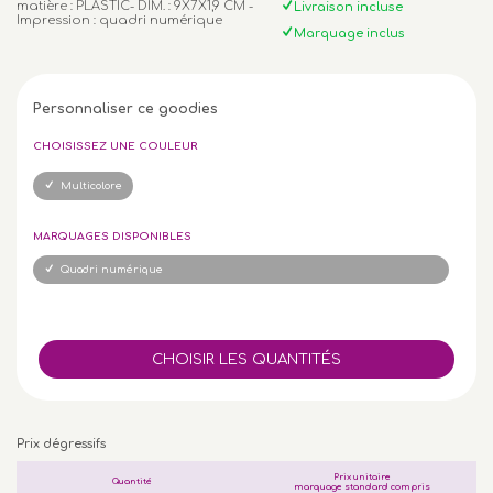
matière : PLASTIC- DIM. : 9X7X1,9 CM -
Livraison incluse
Impression : quadri numérique
Marquage inclus
Personnaliser ce goodies
CHOISISSEZ UNE COULEUR
Multicolore
MARQUAGES DISPONIBLES
Quadri numérique
Prix dégressifs
Prix unitaire
Quantité
marquage standard compris