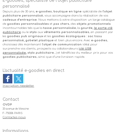
E-goodies, spécialiste de l’objet publicitaire
personnalisé
Depuis plus de 30 ans,
e-goodies
,
boutique en ligne
spécialiste de
l’objet
publicitaire personnalisé
, vous accompagne dans la réalisation de vos
cadeaux d’entreprise
. Nous mettons à votre disposition un large catalogue
de
goodies personnalisables
et
pas chers
, des
objets promotionnels
incontournables tels que la
tasse personnalisée
, la
gourde,
le porte-clé
publicitaire
ou le
stylo
aux
vêtements personnalisables
, en passant par
les
goodies pub originaux
et les
goodies écologiques
:
sac tissu
personnalisé, gobelet plastique
et bien plus encore. Avec
e-goodies
,
choisissez dès maintenant
l’objet de communication
idéal pour
surprendre vos clients, prospects ou collaborateurs (
clé USB
personnalisée
, stylo publicitaire
…) et bénéficiez du meilleur prix pour vos
goodies publicitaires
, ainsi que d’une livraison rapide.
L'actualité e-goodies en direct
Inscription newsletter
Contact
OVDP
20 avenue de Messine
F-75008 PARIS
Contactez-nous
Informations