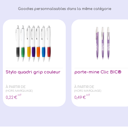
Goodies personnalisables dans la même catégorie
Stylo quadri grip couleur
porte-mine Clic BIC®
À PARTIR DE
À PARTIR DE
(HORS MARQUAGE)
(HORS MARQUAGE)
HT
HT
0
,22
€
0
,49
€