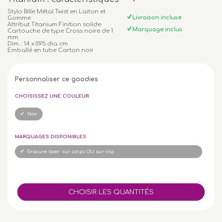
Stylo Bille Métal Twist en Laiton et
Livraison incluse
Gomme
Attribut Titanium Finition solide
Marquage inclus
Cartouche de type Cross noire de 1
mm
Dim. : 14 x 0.95 dia cm
Emballé en tube Carton noir
Personnaliser ce goodies
CHOISISSEZ UNE COULEUR
Noir
MARQUAGES DISPONIBLES
Gravure laser sur corps OU sur clip