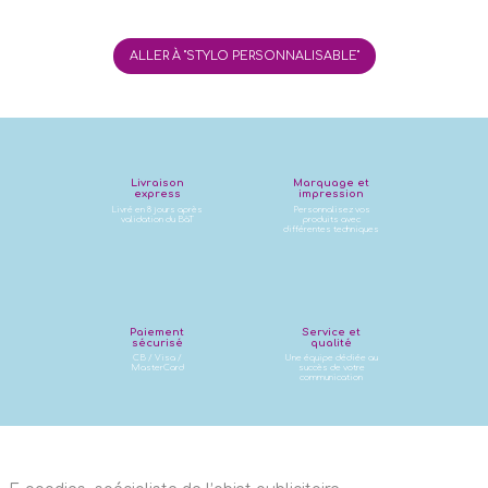
ALLER À "STYLO PERSONNALISABLE"
Livraison
Marquage et
express
impression
Livré en 8 jours après
Personnalisez vos
validation du BàT
produits avec
différentes techniques
Paiement
Service et
sécurisé
qualité
CB / Visa /
Une équipe dédiée au
MasterCard
succès de votre
communication