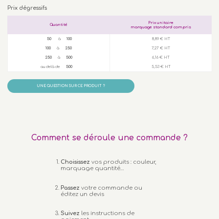
Prix dégressifs
Prix unitaire
Quantité
marquage standard compris
50
à
100
8,89 € HT
100
à
250
7,27 € HT
250
à
500
6,16 € HT
au delà de
500
5,53 € HT
UNE QUESTION SUR CE PRODUIT ?
Comment se déroule une commande ?
Choisissez
vos produits : couleur,
marquage quantité…
Passez
votre commande ou
éditez un devis
Suivez
les instructions de