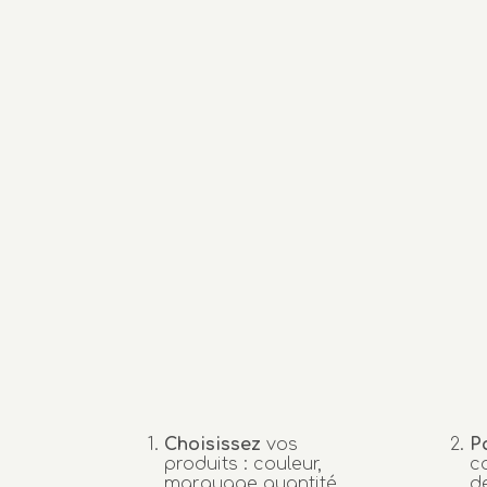
Choisissez
vos
P
produits : couleur,
c
marquage quantité…
d