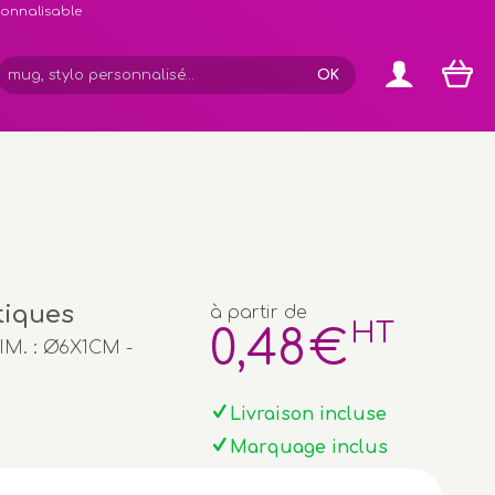
rsonnalisable
tiques
à partir de
HT
0
,48
€
DIM. : Ø6X1CM -
Livraison incluse
Marquage inclus