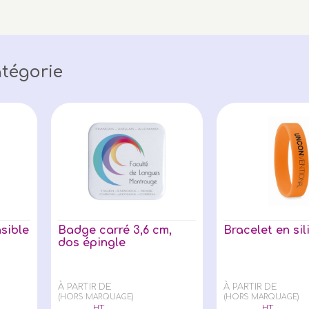
tégorie
sible
Badge carré 3,6 cm,
Bracelet en si
dos épingle
À PARTIR DE
À PARTIR DE
(HORS MARQUAGE)
(HORS MARQUAGE)
HT
HT