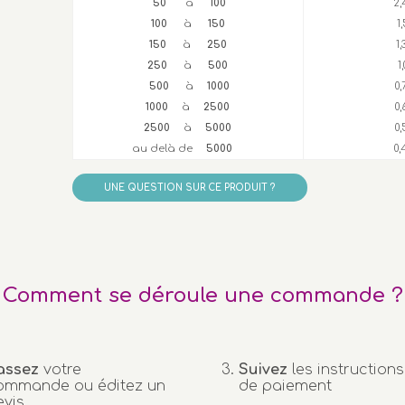
50
à
100
2,
100
à
150
1
150
à
250
1
250
à
500
1
500
à
1000
0
1000
à
2500
0
2500
à
5000
0
au delà de
5000
0,
UNE QUESTION SUR CE PRODUIT ?
Comment se déroule une commande ?
assez
votre
Suivez
les instructions
ommande ou éditez un
de paiement
evis