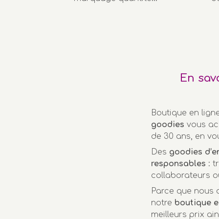
En sav
Boutique en lign
goodies
vous ac
de 30 ans, en vo
Des
goodies d’e
responsables
: t
collaborateurs o
Parce que nous a
notre
boutique e
meilleurs prix ai