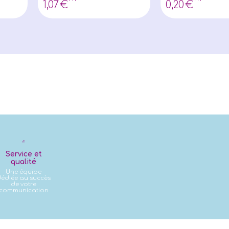
1
,07
€
0
,20
€
Service et
qualité
Une équipe
édiée au succès
de votre
communication