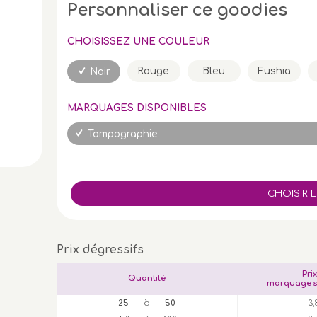
Personnaliser ce goodies
CHOISISSEZ UNE COULEUR
Rouge
Bleu
Fushia
Noir
MARQUAGES DISPONIBLES
Tampographie
Prix dégressifs
Pri
Quantité
marquage s
25
à
50
3,