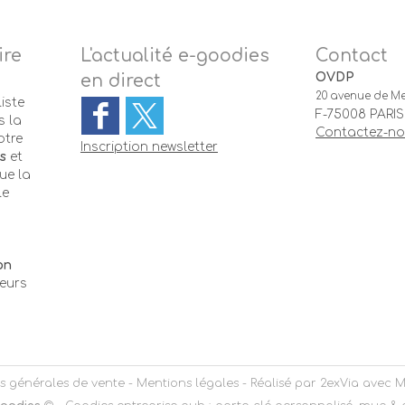
ire
L'actualité e-goodies
Contact
OVDP
en direct
20 avenue de Me
iste
F-75008 PARIS
 la
Contactez-n
otre
Inscription newsletter
s
et
ue la
le
-
on
teurs
s générales de vente
-
Mentions légales
- Réalisé par
2exVia
avec
M