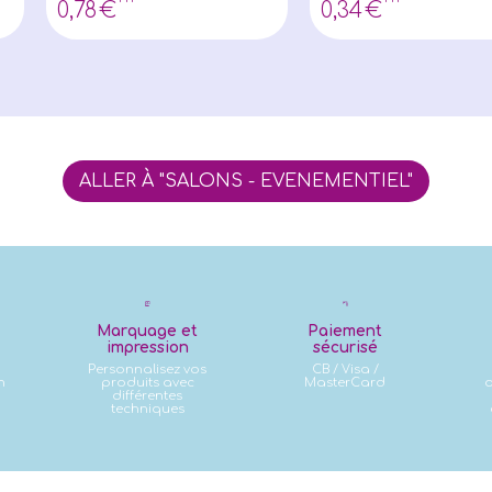
0
,78
€
0
,34
€
ALLER À "SALONS - EVENEMENTIEL"
Marquage et
Paiement
impression
sécurisé
Personnalisez vos
CB / Visa /
n
produits avec
MasterCard
d
différentes
techniques