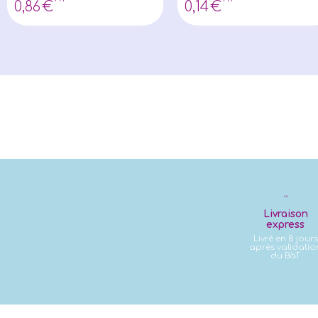
0
,86
€
0
,14
€
Livraison
express
Livré en 8 jours
après validatio
du BàT