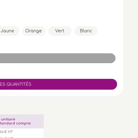
Jaune
Orange
Vert
Blanc
x unitaire
tandard compris
86 € HT