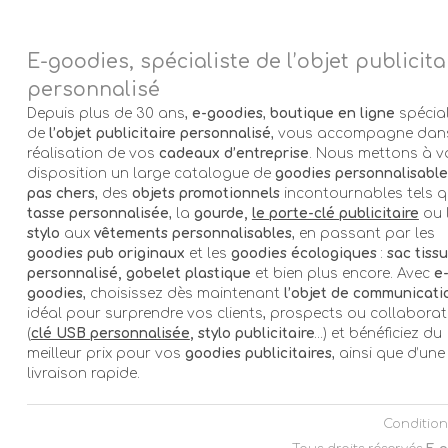
E-goodies, spécialiste de l’objet publicita
personnalisé
Depuis plus de 30 ans,
e-goodies
,
boutique en ligne
spécial
de
l’objet publicitaire personnalisé
, vous accompagne dans
réalisation de vos
cadeaux d’entreprise
. Nous mettons à v
disposition un large catalogue de
goodies personnalisable
pas chers
, des
objets promotionnels
incontournables tels q
tasse personnalisée
, la
gourde,
le porte-clé publicitaire
ou 
stylo
aux
vêtements personnalisables
, en passant par les
goodies pub originaux
et les
goodies écologiques
:
sac tissu
personnalisé, gobelet plastique
et bien plus encore. Avec
e
goodies
, choisissez dès maintenant
l’objet de communicati
idéal pour surprendre vos clients, prospects ou collabora
(
clé USB personnalisée
, stylo publicitaire
…) et bénéficiez du
meilleur prix pour vos
goodies publicitaires
, ainsi que d’une
livraison rapide.
Condition