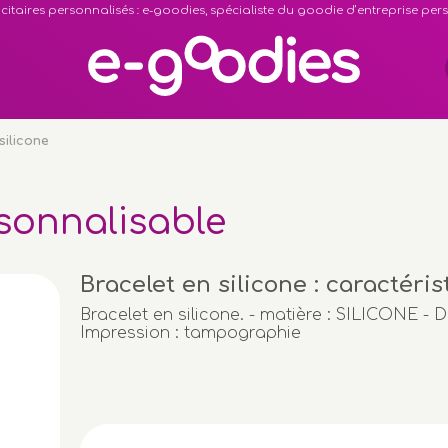
citaires personnalisés : e-goodies, spécialiste du goodie d’entreprise pe
silicone
rsonnalisable
Bracelet en silicone : caractéris
Bracelet en silicone. - matière : SILICONE - 
Impression : tampographie