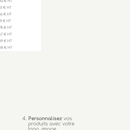
46 € HT
,51 € HT
,36 € HT
,01 € HT
,78 € HT
,67 € HT
,59 € HT
48 € HT
Personnalisez
vos
produits avec votre
logo, image...