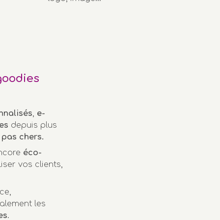
goodies
nnalisés
,
e-
es
depuis plus
pas chers.
encore
éco-
iser vos clients,
ce,
alement les
es
.