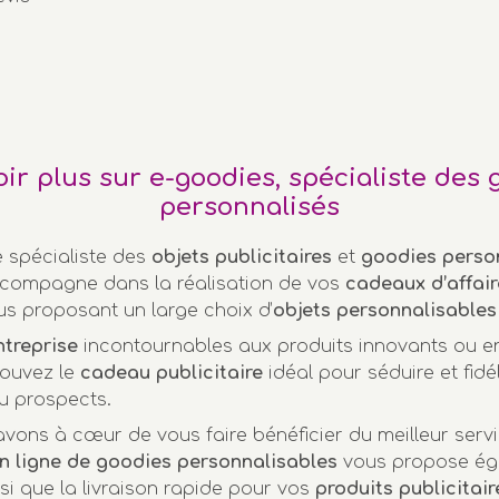
oir plus sur e-goodies, spécialiste des 
personnalisés
e spécialiste des
objets publicitaires
et
goodies perso
compagne dans la réalisation de vos
cadeaux d’affair
us proposant un large choix d’
objets personnalisables
ntreprise
incontournables aux produits innovants ou 
rouvez le
cadeau publicitaire
idéal pour séduire et fidél
u prospects.
vons à cœur de vous faire bénéficier du meilleur servi
n ligne de goodies personnalisables
vous propose ég
nsi que la livraison rapide pour vos
produits publicitair