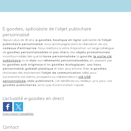
E-goodies, spécialiste de l’objet publicitaire
personnalisé
Depuis plus de 30 ans,
e-goodies
,
boutique en ligne
spécialiste de
l’objet
publicitaire personnalisé
, vous accompagne dans la réalisation de vos
cadeaux d’entreprise
. Nous mettons à votre disposition un large catalogue
de
goodies personnalisables
et
pas chers
, des
objets promotionnels
incontournables tels que la
tasse personnalisée
, la
gourde,
le porte-clé
publicitaire
ou le
stylo
aux
vêtements personnalisables
, en passant par
les
goodies pub originaux
et les
goodies écologiques
:
sac tissu
personnalisé, gobelet plastique
et bien plus encore. Avec
e-goodies
,
choisissez dès maintenant
l’objet de communication
idéal pour
surprendre vos clients, prospects ou collaborateurs (
clé USB
personnalisée
, stylo publicitaire
…) et bénéficiez du meilleur prix pour vos
goodies publicitaires
, ainsi que d’une livraison rapide.
L'actualité e-goodies en direct
Inscription newsletter
Contact