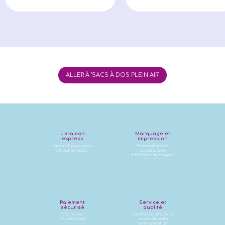
ALLER À "SACS À DOS PLEIN AIR"
Livraison
Marquage et
express
impression
Livré en 8 jours après
Personnalisez vos
validation du BàT
produits avec
différentes techniques
Paiement
Service et
sécurisé
qualité
CB / Visa /
Une équipe dédiée au
MasterCard
succès de votre
communication