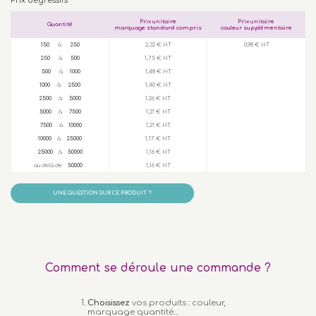
Prix dégressifs
Prix unitaire
Prix unitaire
Quantité
marquage standard compris
couleur supplémentaire
150
à
250
2,32 € HT
0,98 € HT
250
à
500
1,75 € HT
500
à
1000
1,48 € HT
1000
à
2500
1,40 € HT
2500
à
5000
1,26 € HT
5000
à
7500
1,21 € HT
7500
à
10000
1,21 € HT
10000
à
25000
1,17 € HT
25000
à
50000
1,16 € HT
au delà de
50000
1,16 € HT
UNE QUESTION SUR CE PRODUIT ?
Comment se déroule une commande ?
Choisissez
vos produits : couleur,
marquage quantité…