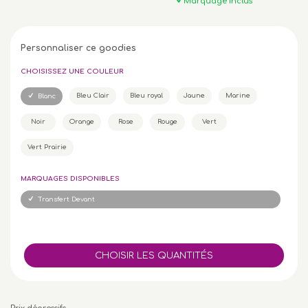
Marquage inclus
Personnaliser ce goodies
CHOISISSEZ UNE COULEUR
Bleu Clair
Bleu royal
Jaune
Marine
Blanc
Noir
Orange
Rose
Rouge
Vert
Vert Prairie
MARQUAGES DISPONIBLES
Transfert Devant