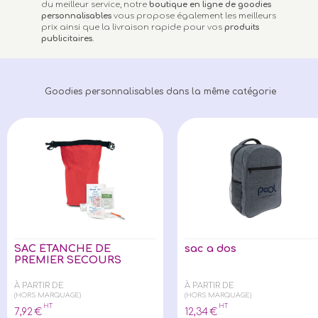
du meilleur service, notre
boutique en ligne de goodies
personnalisables
vous propose également les meilleurs
prix ainsi que la livraison rapide pour vos
produits
publicitaires
.
Goodies personnalisables dans la même catégorie
SAC ÉTANCHE DE
sac a dos
PREMIER SECOURS
À PARTIR DE
À PARTIR DE
(HORS MARQUAGE)
(HORS MARQUAGE)
HT
HT
7
,92
€
12
,34
€