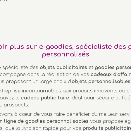
oir plus sur e-goodies, spécialiste des 
personnalisés
e spécialiste des
objets publicitaires
et
goodies perso
compagne dans la réalisation de vos
cadeaux d’affair
us proposant un large choix d’
objets personnalisables
ntreprise
incontournables aux produits innovants ou 
rouvez le
cadeau publicitaire
idéal pour séduire et fidél
u prospects.
vons à cœur de vous faire bénéficier du meilleur servi
n ligne de goodies personnalisables
vous propose ég
nsi que la livraison rapide pour vos
produits publicitair