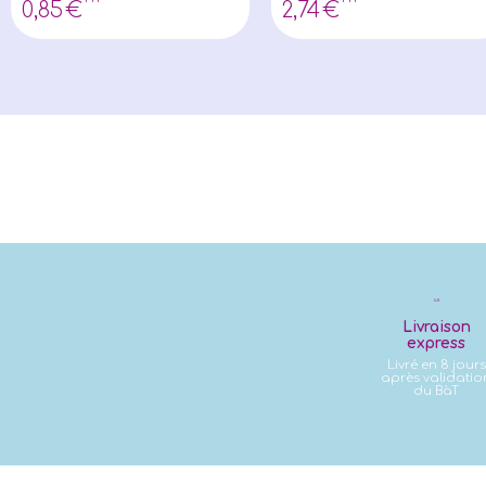
0
,85
€
2
,74
€
Livraison
express
Livré en 8 jours
après validatio
du BàT