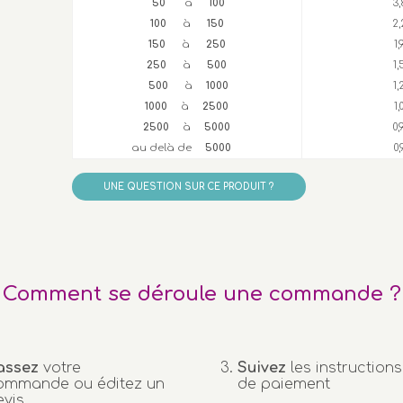
50
à
100
3
100
à
150
2
150
à
250
1
250
à
500
1
500
à
1000
1
1000
à
2500
1
2500
à
5000
0
au delà de
5000
0
UNE QUESTION SUR CE PRODUIT ?
Comment se déroule une commande ?
assez
votre
Suivez
les instructions
ommande ou éditez un
de paiement
evis