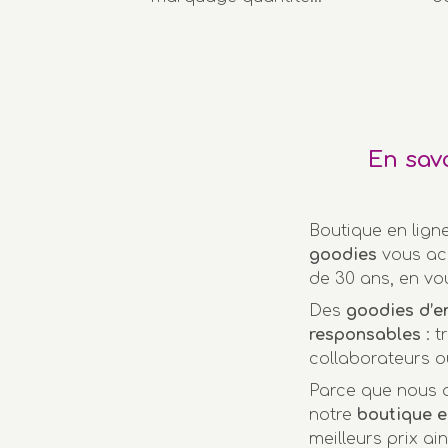
En sav
Boutique en lign
goodies
vous ac
de 30 ans, en vo
Des
goodies d’e
responsables
: t
collaborateurs o
Parce que nous a
notre
boutique e
meilleurs prix ai