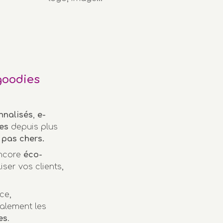
goodies
nnalisés
,
e-
es
depuis plus
pas chers.
encore
éco-
iser vos clients,
ce,
alement les
es
.