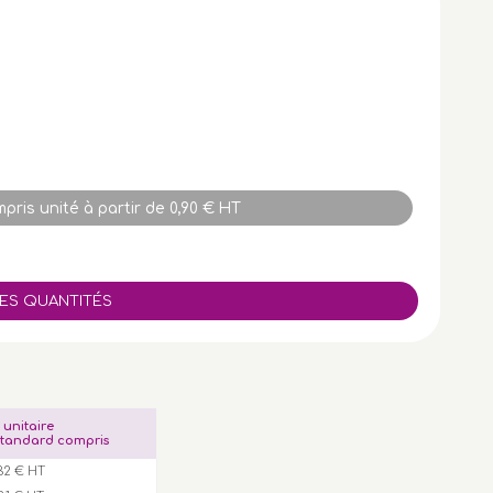
pris unité à partir de 0,90 € HT
x unitaire
tandard compris
,32 € HT