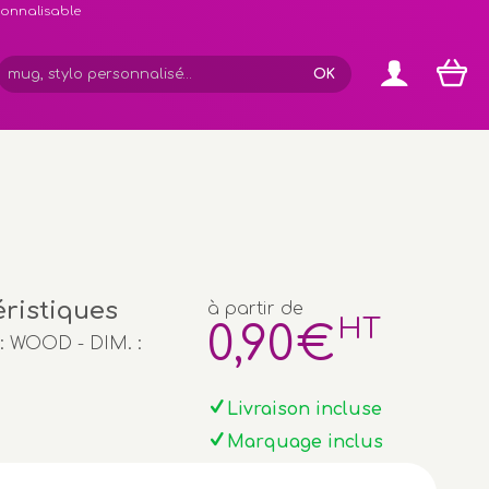
rsonnalisable
éristiques
à partir de
HT
0
,90
€
 : WOOD - DIM. :
Livraison incluse
Marquage inclus