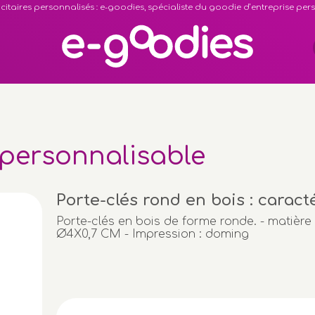
citaires personnalisés : e-goodies, spécialiste du goodie d’entreprise pe
 personnalisable
Porte-clés rond en bois : caract
Porte-clés en bois de forme ronde. - matière
Ø4X0,7 CM - Impression : doming