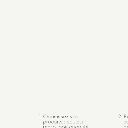
Choisissez
vos
P
produits : couleur,
c
marquage quantité…
d