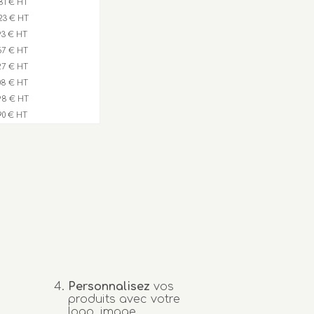
,81 € HT
,23 € HT
,93 € HT
,57 € HT
,27 € HT
,08 € HT
,98 € HT
,90 € HT
Personnalisez
vos
produits avec votre
logo, image...