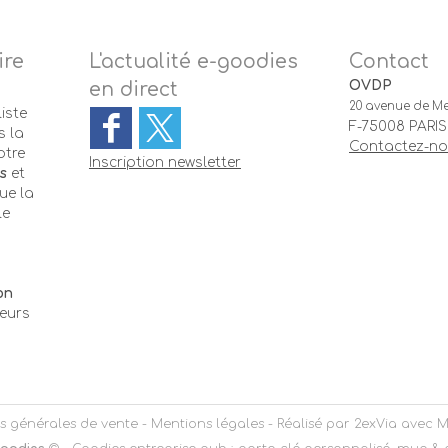
ire
L'actualité e-goodies
Contact
OVDP
en direct
20 avenue de Me
iste
F-75008 PARIS
 la
Contactez-n
otre
Inscription newsletter
s
et
ue la
le
-
on
teurs
s générales de vente
-
Mentions légales
- Réalisé par
2exVia
avec
M