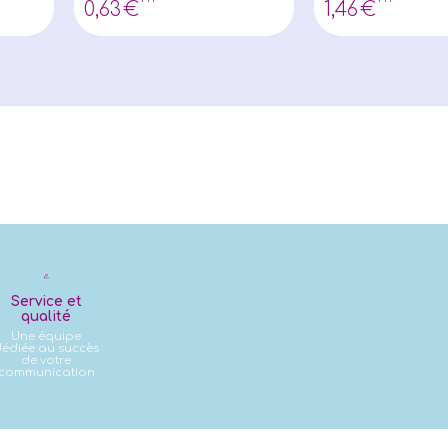
0
,63
€
1
,46
€
Service et
qualité
Une équipe
édiée au succès
de votre
communication