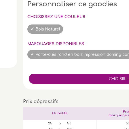
Personnaliser ce goodies
CHOISISSEZ UNE COULEUR
Bois Naturel
MARQUAGES DISPONIBLES
Porte-clés rond en bois impression doming com
Prix dégressifs
Pri
Quantité
marquage s
25
à
50
6