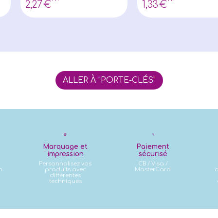
2
,27
€
1
,33
€
ALLER À "PORTE-CLÉS"
Marquage et
Paiement
impression
sécurisé
Personnalisez vos
CB / Visa /
n
produits avec
MasterCard
d
différentes
techniques