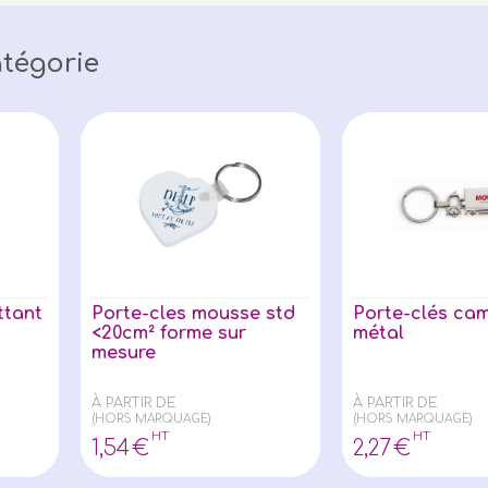
tégorie
ttant
Porte-cles mousse std
Porte-clés ca
<20cm² forme sur
métal
mesure
À PARTIR DE
À PARTIR DE
(HORS MARQUAGE)
(HORS MARQUAGE)
HT
HT
1
,54
€
2
,27
€