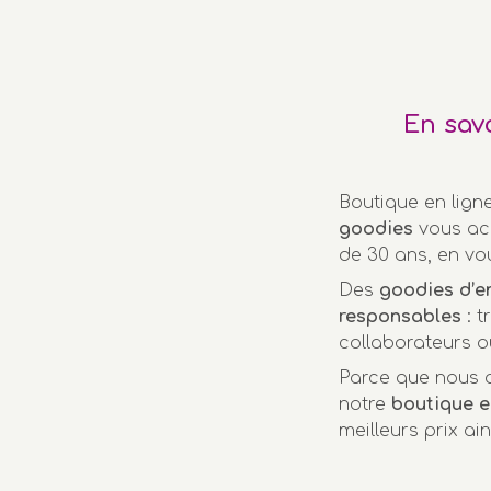
En sav
Boutique en lign
goodies
vous ac
de 30 ans, en vo
Des
goodies d’e
responsables
: t
collaborateurs o
Parce que nous a
notre
boutique e
meilleurs prix ai