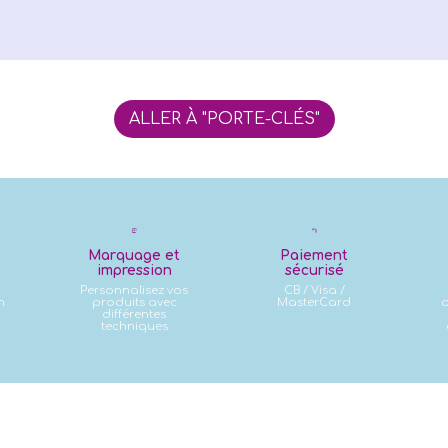
ALLER À "PORTE-CLÉS"
Marquage et
Paiement
impression
sécurisé
Personnalisez vos
CB / Visa /
n
produits avec
MasterCard
d
différentes
techniques