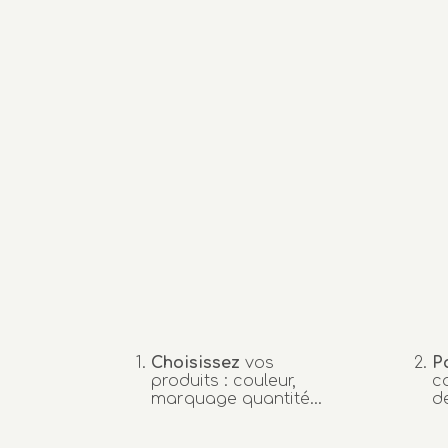
Choisissez
vos
P
produits : couleur,
c
marquage quantité…
d