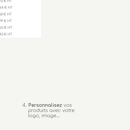
,26 € HT
84 € HT
,60 € HT
,99 € HT
65 € HT
43 € HT
Personnalisez
vos
produits avec votre
logo, image...