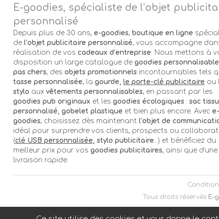
E-goodies, spécialiste de l’objet publicita
personnalisé
Depuis plus de 30 ans,
e-goodies
,
boutique en ligne
spécial
de
l’objet publicitaire personnalisé
, vous accompagne dans
réalisation de vos
cadeaux d’entreprise
. Nous mettons à v
disposition un large catalogue de
goodies personnalisable
pas chers
, des
objets promotionnels
incontournables tels q
tasse personnalisée
, la
gourde,
le porte-clé publicitaire
ou 
stylo
aux
vêtements personnalisables
, en passant par les
goodies pub originaux
et les
goodies écologiques
:
sac tissu
personnalisé, gobelet plastique
et bien plus encore. Avec
e
goodies
, choisissez dès maintenant
l’objet de communicati
idéal pour surprendre vos clients, prospects ou collabora
(
clé USB personnalisée
, stylo publicitaire
…) et bénéficiez du
meilleur prix pour vos
goodies publicitaires
, ainsi que d’une
livraison rapide.
Condition
Tous droits réservés
E-g
Ce site utilise des cookies et vous donne le con