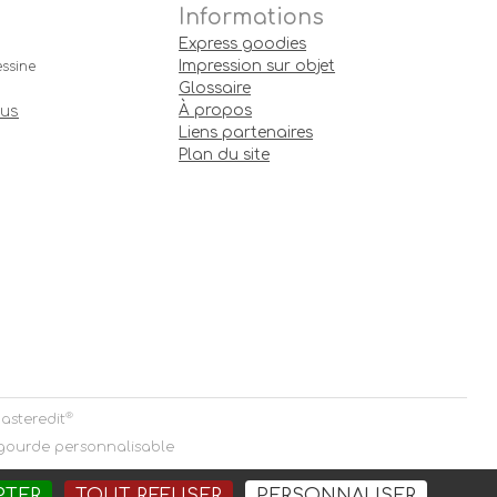
Informations
Express goodies
Impression sur objet
ssine
Glossaire
À propos
ous
Liens partenaires
Plan du site
®
asteredit
 gourde personnalisable
PTER
TOUT REFUSER
PERSONNALISER