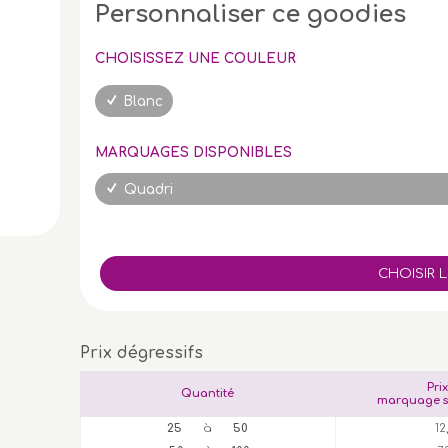
Personnaliser ce goodies
CHOISISSEZ UNE COULEUR
Blanc
MARQUAGES DISPONIBLES
Quadri
Prix dégressifs
Pri
Quantité
marquage s
25
à
50
12