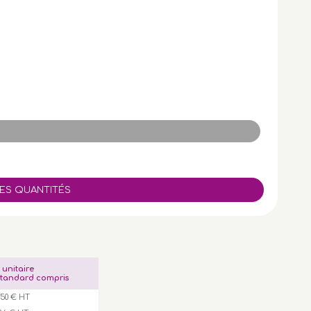
x unitaire
tandard compris
,50 € HT