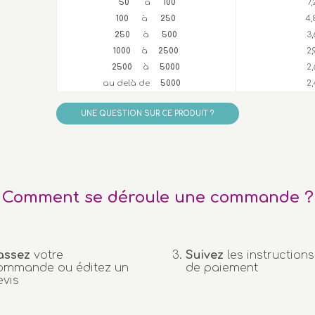
50
à
100
7
100
à
250
4,
250
à
500
3
1000
à
2500
2
2500
à
5000
2,
au delà de
5000
2,
UNE QUESTION SUR CE PRODUIT ?
Comment se déroule une commande ?
assez
votre
Suivez
les instructions
ommande ou éditez un
de paiement
evis