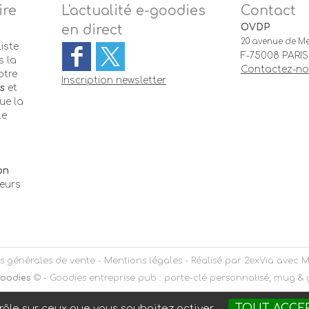
ire
L'actualité e-goodies
Contact
OVDP
en direct
20 avenue de Me
iste
F-75008 PARIS
 la
Contactez-n
otre
Inscription newsletter
s
et
ue la
le
-
on
teurs
s générales de vente
-
Mentions légales
- Réalisé par
2exVia
avec
M
oodies
© -
Goodies entreprise pub : porte-clé personnalisé, mug &
TOUT ACCE
trôle sur ceux que vous souhaitez activer