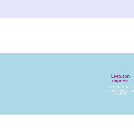
Livraison
express
Livré en 8 jours
après validatio
du BàT