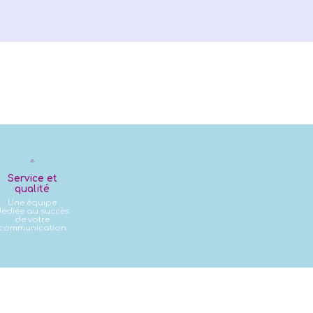
Service et
qualité
Une équipe
édiée au succès
de votre
communication