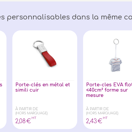
s personnalisables dans la même ca
s
Porte-clés en métal et
Porte-cles EVA flo
simili cuir
<40cm² forme sur
mesure
À PARTIR DE
À PARTIR DE
(HORS MARQUAGE)
(HORS MARQUAGE)
HT
HT
2
,08
€
2
,43
€