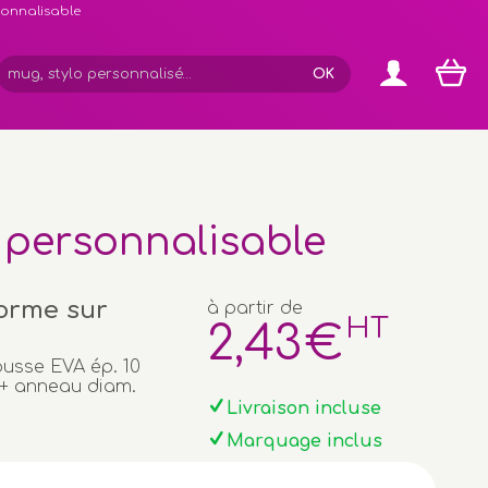
rsonnalisable
 personnalisable
forme sur
à partir de
HT
2
,43
€
ousse EVA ép. 10
 + anneau diam.
Livraison incluse
Marquage inclus