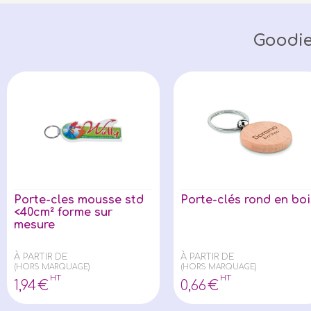
Goodie
Porte-cles mousse std
Porte-clés rond en boi
<40cm² forme sur
mesure
À PARTIR DE
À PARTIR DE
(HORS MARQUAGE)
(HORS MARQUAGE)
HT
HT
1
,94
€
0
,66
€