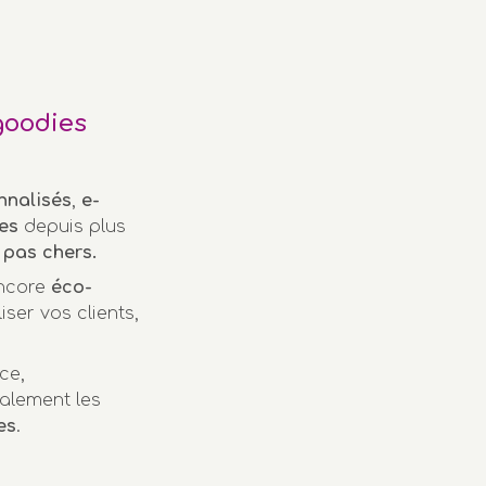
goodies
nnalisés
,
e-
es
depuis plus
pas chers.
encore
éco-
iser vos clients,
ce,
alement les
es
.