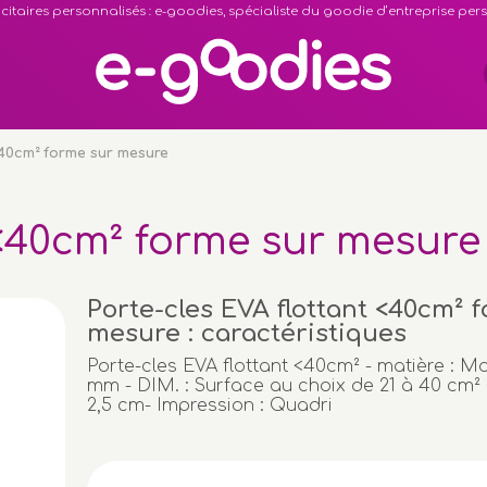
citaires personnalisés : e-goodies, spécialiste du goodie d’entreprise pe
<40cm² forme sur mesure
 <40cm² forme sur mesure
Porte-cles EVA flottant <40cm² 
mesure : caractéristiques
Porte-cles EVA flottant <40cm² - matière : M
mm - DIM. : Surface au choix de 21 à 40 cm²
2,5 cm- Impression : Quadri