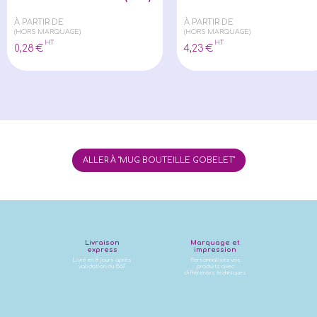
À PARTIR DE
À PARTIR DE
(HORS MARQUAGE)
(HORS MARQUAGE)
HT
HT
0
,28
€
4
,23
€
ALLER À "MUG BOUTEILLE GOBELET"
Livraison
Marquage et
express
impression
Livré en 8 jours après
Personnalisez vos
validation du BàT
produits avec
différentes techniques