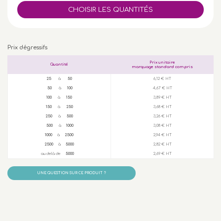
Prix dégressifs
Prix unitaire
Quantité
marquage standard compris
25
à
50
6,12 € HT
50
à
100
4,67 € HT
100
à
150
3,89 € HT
150
à
250
3,68 € HT
250
à
500
3,26 € HT
500
à
1000
3,08 € HT
1000
à
2500
2,94 € HT
2500
à
5000
2,82 € HT
au delà de
5000
2,69 € HT
UNE QUESTION SUR CE PRODUIT ?