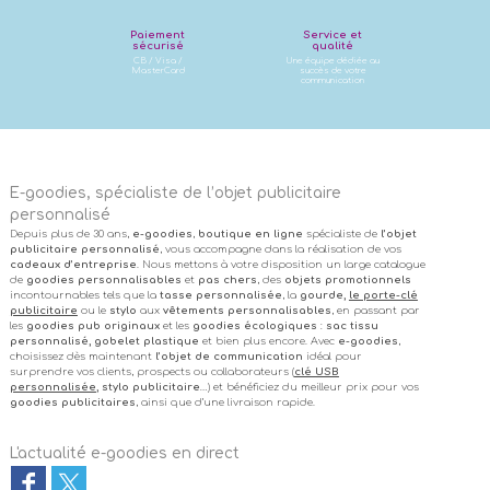
Paiement
Service et
sécurisé
qualité
CB / Visa /
Une équipe dédiée au
MasterCard
succès de votre
communication
E-goodies, spécialiste de l’objet publicitaire
personnalisé
Depuis plus de 30 ans,
e-goodies
,
boutique en ligne
spécialiste de
l’objet
publicitaire personnalisé
, vous accompagne dans la réalisation de vos
cadeaux d’entreprise
. Nous mettons à votre disposition un large catalogue
de
goodies personnalisables
et
pas chers
, des
objets promotionnels
incontournables tels que la
tasse personnalisée
, la
gourde,
le porte-clé
publicitaire
ou le
stylo
aux
vêtements personnalisables
, en passant par
les
goodies pub originaux
et les
goodies écologiques
:
sac tissu
personnalisé, gobelet plastique
et bien plus encore. Avec
e-goodies
,
choisissez dès maintenant
l’objet de communication
idéal pour
surprendre vos clients, prospects ou collaborateurs (
clé USB
personnalisée
, stylo publicitaire
…) et bénéficiez du meilleur prix pour vos
goodies publicitaires
, ainsi que d’une livraison rapide.
L'actualité e-goodies en direct