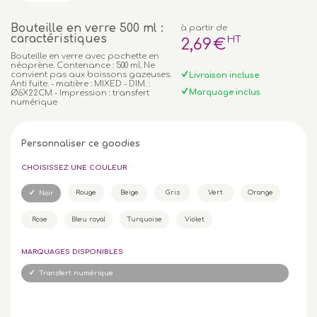
Bouteille en verre 500 ml :
à partir de
caractéristiques
HT
2
,69
€
Bouteille en verre avec pochette en
néoprène. Contenance : 500 ml. Ne
convient pas aux boissons gazeuses.
Livraison incluse
Anti fuite. - matière : MIXED - DIM. :
Marquage inclus
Ø6X22CM - Impression : transfert
numérique
Personnaliser ce goodies
CHOISISSEZ UNE COULEUR
Rouge
Beige
Gris
Vert
Orange
Noir
Rose
Bleu royal
Turquoise
Violet
MARQUAGES DISPONIBLES
Transfert numérique